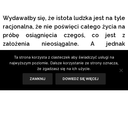
Wydawałby się, że istota ludzka jest na tyle
racjonalna, że nie poświęci całego życia na
próbę osiągnięcia czegoś, co jest z
założenia nieosiągalne. A jednak
perfekcjoniści są wśród nas.
Ta strona korzysta z ciasteczek aby świadczyć usługi na
najwyższym poziomie. Dalsze korzystanie ze strony oznacza,
że zgadzasz się na ich użycie.
ZAMKNIJ
DOWIEDZ SIĘ WIĘCEJ
Czy perfekcjonizm jest zapisany na nie do końca białej
karcie, z którą przychodzimy na świat? Rodzi go pierwsza
spektakularna porażka, czy pierwszy wielki sukces?
Napędzany jest przez rywalizację, czy przez
pielęgnowane w samotności poczucie niedoskonałości?
W pewnym momencie każdy perfekcjonista dochodzi do
wniosku, że dłużej nie da rady działać na pełnych