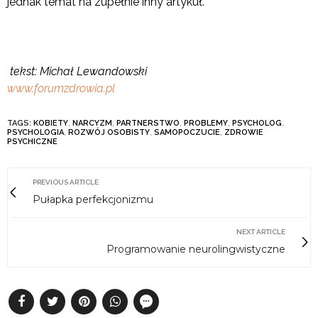
jednak temat na zupełnie inny artykuł.
tekst: Michał Lewandowski
www.forumzdrowia.pl
TAGS:
KOBIETY
,
NARCYZM
,
PARTNERSTWO
,
PROBLEMY
,
PSYCHOLOG
,
PSYCHOLOGIA
,
ROZWÓJ OSOBISTY
,
SAMOPOCZUCIE
,
ZDROWIE
PSYCHICZNE
PREVIOUS ARTICLE
Pułapka perfekcjonizmu
NEXT ARTICLE
Programowanie neurolingwistyczne