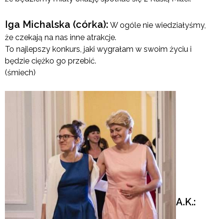
Iga Michalska (córka):
W ogóle nie wiedziałyśmy,
że czekają na nas inne atrakcje.
To najlepszy konkurs, jaki wygrałam w swoim życiu i
będzie ciężko go przebić.
(śmiech)
A.K.: