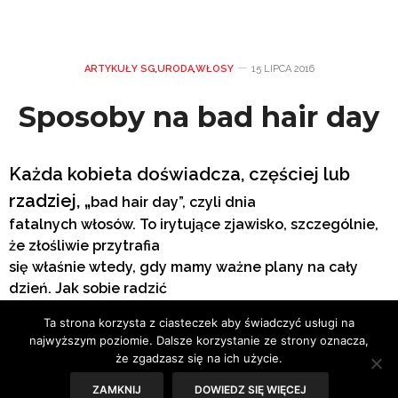
ARTYKUŁY SG
,
URODA
,
WŁOSY
15 LIPCA 2016
Sposoby na bad hair day
Każda kobieta doświadcza, częściej lub
rzadziej, „
bad hair day
”, czyli dnia
fatalnych włos
ó
w. To irytujące zjawisko, szczeg
ó
lnie,
że złośliwie przytrafia
się
w
łaśnie wtedy, gdy mamy ważne plany na cały
dzień.
Jak sobie radzić
w takich sytuacjach?
Ta strona korzysta z ciasteczek aby świadczyć usługi na
najwyższym poziomie. Dalsze korzystanie ze strony oznacza,
Konsultacja: Maciej Maniewski, ambasador marki Fale Loki
że zgadzasz się na ich użycie.
Koki
ZAMKNIJ
DOWIEDZ SIĘ WIĘCEJ