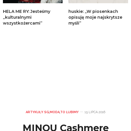
HELA ME RY: Jesteśmy
huskie: „W piosenkach
„kulturalnymi
opisuję moje najskrytsze
wszystkożercami”
myśli”
ARTYKUŁY SG
,
MODA
,
TO LUBIMY
15 LIPCA 2016
MINOU Cashmere