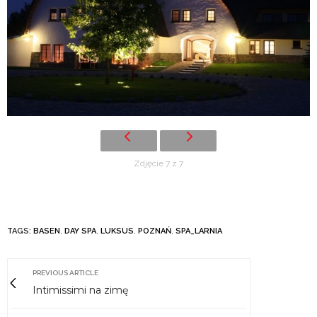
Zdjęcie 7 z 7
TAGS:
BASEN
,
DAY SPA
,
LUKSUS
,
POZNAŃ
,
SPA_LARNIA
PREVIOUS ARTICLE
Intimissimi na zimę