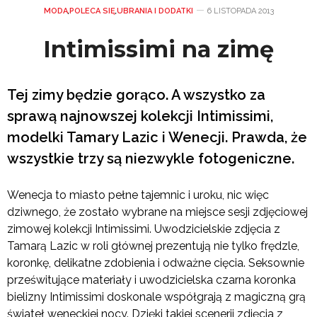
MODA
,
POLECA SIĘ
,
UBRANIA I DODATKI
6 LISTOPADA 2013
Intimissimi na zimę
Tej zimy będzie gorąco. A wszystko za
sprawą najnowszej kolekcji Intimissimi,
modelki Tamary Lazic i Wenecji. Prawda, że
wszystkie trzy są niezwykle fotogeniczne.
Wenecja to miasto pełne tajemnic i uroku, nic więc
dziwnego, że zostało wybrane na miejsce sesji zdjęciowej
zimowej kolekcji Intimissimi. Uwodzicielskie zdjęcia z
Tamarą Lazic w roli głównej prezentują nie tylko frędzle,
koronkę, delikatne zdobienia i odważne cięcia. Seksownie
prześwitujące materiały i uwodzicielska czarna koronka
bielizny Intimissimi doskonale współgrają z magiczną grą
świateł weneckiej nocy. Dzięki takiej scenerii zdjęcia z