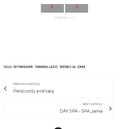
Zdjęcie 1 z 6
TAGS:
INTIMISSIMI
,
TAMARA LAZIC
,
WENECJA
,
ZIMA
PREVIOUS ARTICLE
Pieszczoty pod lupą
NEXT ARTICLE
DAY SPA - SPA_larnia