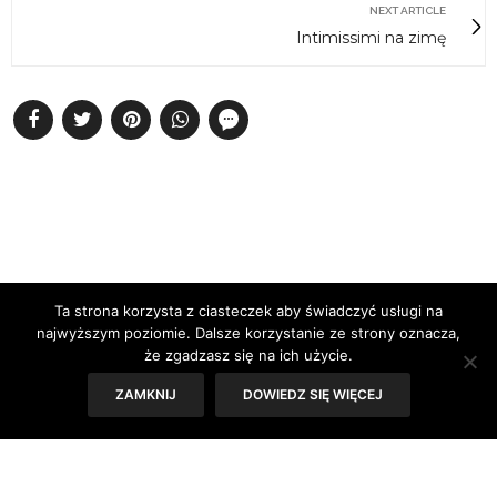
NEXT ARTICLE
Intimissimi na zimę
Ta strona korzysta z ciasteczek aby świadczyć usługi na
najwyższym poziomie. Dalsze korzystanie ze strony oznacza,
że zgadzasz się na ich użycie.
NO COMMENTS YET
ZAMKNIJ
DOWIEDZ SIĘ WIĘCEJ
Leave a Reply
Your email address will not be published.