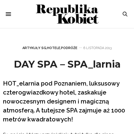
ARTYKUŁY SG
,
HOTELE
,
PODRÓŻE
6 LISTOPADA 2013
DAY SPA – SPA_larnia
HOT_elarnia pod Poznaniem, luksusowy
czterogwiazdkowy hotel, zaskakuje
nowoczesnym designem i magiczną
atmosferą. A tutejsze SPA zajmuje aż 1000
metrów kwadratowych!