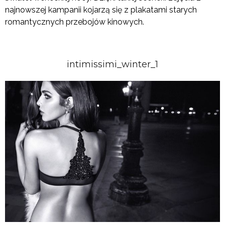
najnowszej kampanii kojarzą się z plakatami starych
romantycznych przebojów kinowych.
intimissimi_winter_1