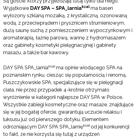
Są goście, którzy przyjeżdżają tutaj tylko dla niego.
kcal
Wyjątkowe
DAY SPA – SPA
_larnia
ma basen
wyłożony szklaną mozaiką, z krystaliczną, ozonowaną
wodą, z przeciwprądem i prysznicem strumieniowym,
dużą saunę suchą z pomieszczeniem wypoczynkowym i
aromaterapią, łaźnię parową, wannę z hydromasażem
oraz gabinety kosmetyki pielęgnacyjnej i gabinety
masażu, a także bar kawowy.
kcal
DAY SPA SPA_larnia
ma opinie wiodącego SPA na
poznańskim rynku, ciesząc się popularnością i renomą.
Puszczykowskie SPA, specjalizujące się w pielęgnacji
ciała, nie przez przypadek 4-krotnie otrzymało
wyróżnienie w kategorii najlepsze DAY SPA w Polsce.
Wszystkie zabiegi kosmetyczne oraz masaże, znajdujące
się w jej bogatej ofercie, gwarantują uczucie relaksu i
luksusu już od pierwszego dotyku. Elementem
kcal
odróżniającym DAY SPA SPA_larnię
od jej konkurencji
to fakt, że nie korzysta się tutaj z urządzeń