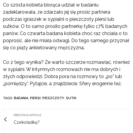
Co szósta kobieta biorąca udział w badaniu
zadeklarowała, że zdarzało jej się prosić partnera
podczas igraszek w sypialni o pieszczoty piersi lub
sutków. O to samo prosiło partnerkę tylko 17% badanych
panów. Co czwarta badana kobieta choć raz chciała o to
poprosić, ale nie miała odwagi. Do tego samego przyznał
się co piąty ankietowany mężczyzna.
Co z tego wynika? Że warto szczerze rozmawiać, również
w sypialni. W intymnych rozmowach nie ma dobrych i
złych odpowiedzi. Dobra pora na rozmowy to „po” lub
„pomiędzy”. Pytajcie, a znajdziecie. Sfery erogenne też.
TAGS:
BADANIA
,
PIERSI
,
PIESZCZOTY
,
SUTKI
PREVIOUS ARTICLE
Czekoladkę?