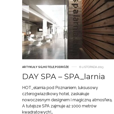
ARTYKUŁY SG
,
HOTELE
,
PODRÓŻE
6 LISTOPADA 2013
DAY SPA – SPA_larnia
HOT_elarnia pod Poznaniem, luksusowy
czterogwiazdkowy hotel, zaskakuje
nowoczesnym designem i magiczną atmosferą.
A tutejsze SPA zajmuje aż 1000 metrów
kwadratowych!…