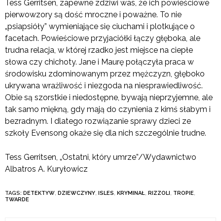
Tess Gerritsen, zapewne zdziwi was, że ich powieściowe
pierwowzory są dość mroczne i poważne. To nie
„psiapsióły” wymieniające się ciuchami i plotkujące o
facetach. Powieściowe przyjaciółki łączy głęboka, ale
trudna relacja, w której rzadko jest miejsce na ciepłe
słowa czy chichoty. Jane i Maurę połączyła praca w
środowisku zdominowanym przez mężczyzn, głęboko
ukrywana wrażliwość i niezgoda na niesprawiedliwość.
Obie są szorstkie i niedostępne, bywają nieprzyjemne, ale
tak samo miękną, gdy mają do czynienia z kimś słabym i
bezradnym. I dlatego rozwiązanie sprawy dzieci ze
szkoły Evensong okaże się dla nich szczególnie trudne.
Tess Gerritsen,
„Ostatni, który umrze”/Wydawnictwo
Albatros A. Kuryłowicz
TAGS:
DETEKTYW
,
DZIEWCZYNY
,
ISLES
,
KRYMINAŁ
,
RIZZOLI
,
TROPIE
,
TWARDE