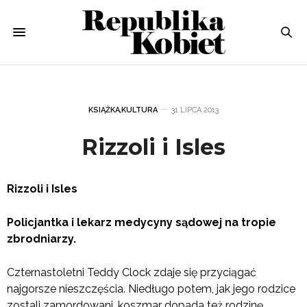
KSIĄŻKA
,
KULTURA
31 LIPCA 2013
Rizzoli i Isles
Rizzoli i Isles
Policjantka i lekarz medycyny sądowej na tropie
zbrodniarzy.
Czternastoletni Teddy Clock zdaje się przyciągać
najgorsze nieszczęścia. Niedługo potem, jak jego rodzice
zostali zamordowani, koszmar dopada też rodzinę