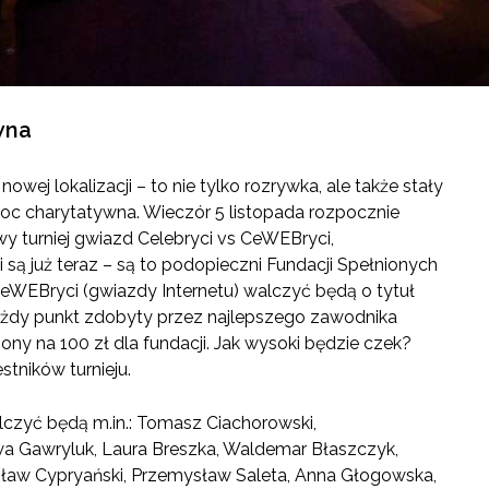
wna
owej lokalizacji – to nie tylko rozrywka, ale także stały
oc charytatywna. Wieczór 5 listopada rozpocznie
 turniej gwiazd Celebryci vs CeWEBryci,
 są już teraz – są to podopieczni Fundacji Spełnionych
ceWEBryci (gwiazdy Internetu) walczyć będą o tytuł
każdy punkt zdobyty przez najlepszego zawodnika
czony na 100 zł dla fundacji. Jak wysoki będzie czek?
tników turnieju.
czyć będą m.in.: Tomasz Ciachorowski,
a Gawryluk, Laura Breszka, Waldemar Błaszczyk,
sław Cypryański, Przemysław Saleta, Anna Głogowska,