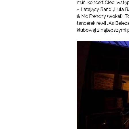
m.in. koncert Cleo, wstę
– Latający Band „Hula B
& Mc Frenchy (wokal), To
tancerek rewii „As Bele
klubowej z najlepszymi 