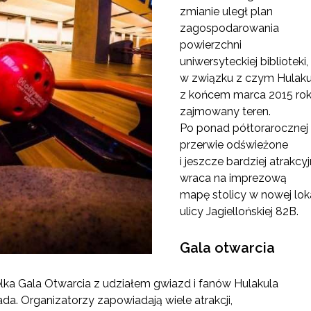
zmianie uległ plan
zagospodarowania
powierzchni
uniwersyteckiej biblioteki,
w związku z czym Hulaku
z końcem marca 2015 rok
zajmowany teren.
Po ponad półtorarocznej
przerwie odświeżone
i jeszcze bardziej atrak
wraca na imprezową
mapę stolicy w nowej loka
ulicy Jagiellońskiej 82B.
Gala otwarcia
ka Gala Otwarcia z udziałem gwiazd i fanów Hulakula
pada. Organizatorzy zapowiadają wiele atrakcji,