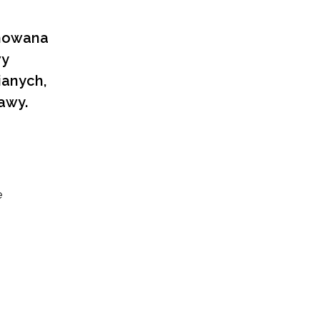
anowana
wy
ianych,
awy.
e