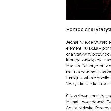
Pomoc charytaty
Jednak Wielkie Otwarcie n
element Hulakula – pom
charytatywny bowlingowy
którego zwycięzcy znani
Marzeń. Celebryci oraz 
mistrza bowlingu, zaś 
turnieju zostanie przeli
Wszystko w rękach uczes
O kosztowne punkty wal
Michał Lewandowski, Ew
Agata Nizińska, Przemy