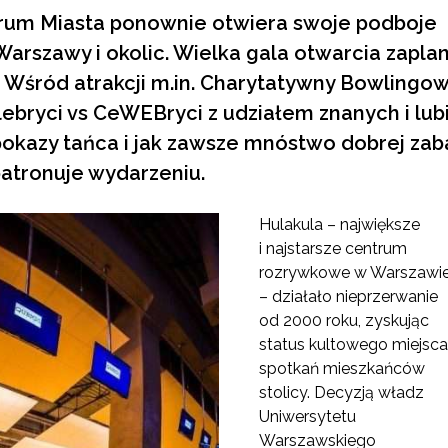
um Miasta ponownie otwiera swoje podboje
arszawy i okolic. Wielka gala otwarcia zapl
a. Wśród atrakcji m.in. Charytatywny Bowlingo
lebryci vs CeWEBryci z udziałem znanych i lub
 pokazy tańca i jak zawsze mnóstwo dobrej zab
patronuje wydarzeniu.
Hulakula – największe
i najstarsze centrum
rozrywkowe w Warszawi
– działało nieprzerwanie
od 2000 roku, zyskując
status kultowego miejsca
spotkań mieszkańców
stolicy. Decyzją władz
Uniwersytetu
Warszawskiego