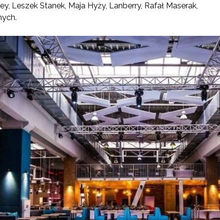
y, Leszek Stanek, Maja Hyży, Lanberry, Rafał Maserak,
nych.