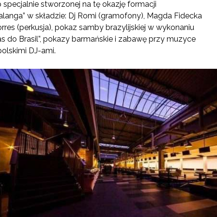
p specjalnie stworzonej na tę okazję formacji
alanga” w składzie: Dj Romi (gramofony), Magda Fidecka
rres (perkusja), pokaz samby brazylijskiej w wykonaniu
zas do Brasil”, pokazy barmańskie i zabawę przy muzyce
polskimi DJ-ami.