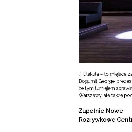
„Hulakula – to miejsce z
Bogumił George, prezes
że tym turniejem spraw
Warszawy, ale także po
Zupełnie Nowe
Rozrywkowe Cent