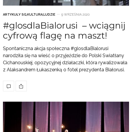
ARTYKUŁY SG
,
KULTURA
,
LUDZIE
9 WRZEŚNIA 2020
#glosdlaBialorusi – wciągnij
cyfrową flagę na maszt!
Spontaniczna akcja społeczna #glosdlaBialorusi
narodziła się na wieść o przyjeździe do Polski Swiatłany
Cichanouskiej, opozycyjnej działaczki, która rywalizowała
z Alaksandrem Łukaszenką o fotel prezydenta Białorusi.