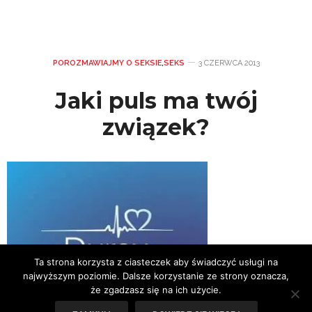
POROZMAWIAJMY O SEKSIE
,
SEKS
3 CZERWCA 2013
Jaki puls ma twój
związek?
Ta strona korzysta z ciasteczek aby świadczyć usługi na
najwyższym poziomie. Dalsze korzystanie ze strony oznacza,
że zgadzasz się na ich użycie.