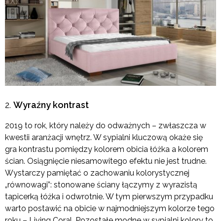
Wyraźny kontrast
2019 to rok, który należy do odważnych – zwłaszcza w
kwestii aranżacji wnętrz. W sypialni kluczową okaże się
gra kontrastu pomiędzy kolorem obicia łóżka a kolorem
ścian. Osiągnięcie niesamowitego efektu nie jest trudne.
Wystarczy pamiętać o zachowaniu kolorystycznej
„równowagi”: stonowane ściany łączymy z wyrazistą
tapicerką łóżka i odwrotnie. W tym pierwszym przypadku
warto postawić na obicie w najmodniejszym kolorze tego
roku – Living Coral. Pozostałe modne w sypialni kolory to