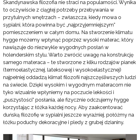
Skandynawska filozofia nie straci na popularności. Wynika
to oczywiście z ciągłej potrzeby przebywania w
przytulnych wnętrzach – zwłaszcza, kiedy mowa o
sypialni, która powinna być „najprzyjemniejszym”
pomieszczeniem w całym domu. Na stworzenie klimatu
hygge możemy wpłynąć poprzez wysoki materac, który
nawiązuje do niezwykle wygodnych posłań w
holenderskim stylu. Warto zwrócić uwagę na konstrukcję
samego materaca – te stworzone z kilku rodzajów pianek
(termoelastycznej, lateksowej i wysokoelastycznej)
najpełniej oddadzą klimat filozofii najszczęśliwszych ludzi
na świecie. Dzięki wysokim i wygodnym materacom nie
tyko wizualnie wpłyniemy na poczucie lekkości i
„puszystości” posłania, ale fizycznie odczujemy hygge
korzystając z łóżka każdej nocy. Aby zaakcentować
duńską filozofię w sypialni jeszcze wyraźniej, połóżmy na
łóżku poduchy dekoracyjne i pledy z grubej dzianiny.