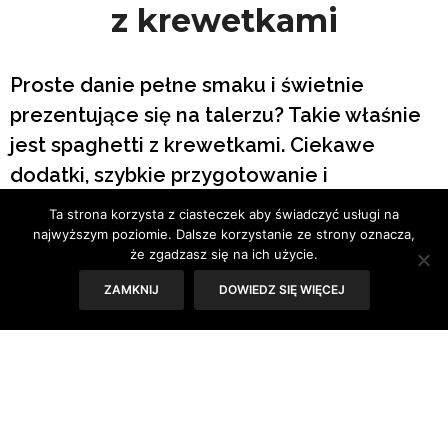
z krewetkami
Proste danie pełne smaku i świetnie
prezentujące się na talerzu? Takie właśnie
jest spaghetti z krewetkami. Ciekawe
dodatki, szybkie przygotowanie i
wyśmienity efekt sprawią, że będzie często
Ta strona korzysta z ciasteczek aby świadczyć usługi na
gościło w menu każdego smakosza. Danie
najwyższym poziomie. Dalsze korzystanie ze strony oznacza,
że zgadzasz się na ich użycie.
doskonale sprawdzi się w diecie osób
ZAMKNIJ
DOWIEDZ SIĘ WIĘCEJ
unikających glutenu.