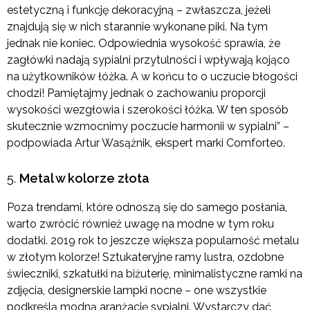
estetyczną i funkcję dekoracyjną – zwłaszcza, jeżeli
znajdują się w nich starannie wykonane piki. Na tym
jednak nie koniec. Odpowiednia wysokość sprawia, że
zagłówki nadają sypialni przytulności i wpływają kojąco
na użytkowników łóżka. A w końcu to o uczucie błogości
chodzi! Pamiętajmy jednak o zachowaniu proporcji
wysokości wezgłowia i szerokości łóżka. W ten sposób
skutecznie wzmocnimy poczucie harmonii w sypialni” –
podpowiada Artur Wasążnik, ekspert marki Comforteo.
Metal w kolorze złota
Poza trendami, które odnoszą się do samego posłania,
warto zwrócić również uwagę na modne w tym roku
dodatki. 2019 rok to jeszcze większa popularność metalu
w złotym kolorze! Sztukateryjne ramy lustra, ozdobne
świeczniki, szkatułki na biżuterię, minimalistyczne ramki na
zdjęcia, designerskie lampki nocne – one wszystkie
podkreślą modną aranżację sypialni. Wystarczy dać