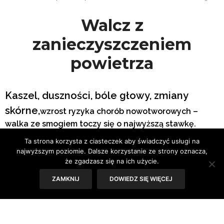
Walcz z
zanieczyszczeniem
powietrza
Kaszel, duszności, bóle głowy, zmiany
skórne,
wzrost ryzyka chorób nowotworowych –
walka ze smogiem toczy się o najwyższą stawkę.
Według WHO zanieczyszczenie powietrza jest
Ta strona korzysta z ciasteczek aby świadczyć usługi na
obecnie największym środowiskowym zagrożeniem
najwyższym poziomie. Dalsze korzystanie ze strony oznacza,
dla zdrowia. Jednak zamiast wpadać w panikę, lepiej
że zgadzasz się na ich użycie.
wziąć sprawy we własne ręce i zadbać o powietrze,
ZAMKNIJ
DOWIEDZ SIĘ WIĘCEJ
którym oddychamy.