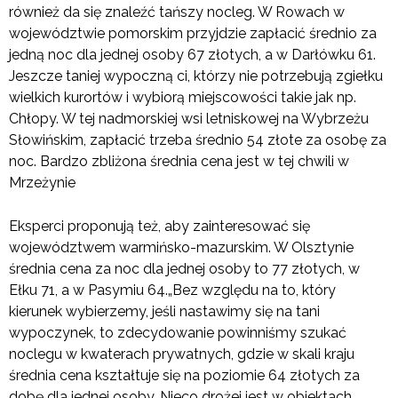
również da się znaleźć tańszy nocleg. W Rowach w
województwie pomorskim przyjdzie zapłacić średnio za
jedną noc dla jednej osoby 67 złotych, a w Darłówku 61.
Jeszcze taniej wypoczną ci, którzy nie potrzebują zgiełku
wielkich kurortów i wybiorą miejscowości takie jak np.
Chłopy. W tej nadmorskiej wsi letniskowej na Wybrzeżu
Słowińskim, zapłacić trzeba średnio 54 złote za osobę za
noc. Bardzo zbliżona średnia cena jest w tej chwili w
Mrzeżynie
Eksperci proponują też, aby zainteresować się
województwem warmińsko-mazurskim. W Olsztynie
średnia cena za noc dla jednej osoby to 77 złotych, w
Ełku 71, a w Pasymiu 64.„Bez względu na to, który
kierunek wybierzemy, jeśli nastawimy się na tani
wypoczynek, to zdecydowanie powinniśmy szukać
noclegu w kwaterach prywatnych, gdzie w skali kraju
średnia cena kształtuje się na poziomie 64 złotych za
dobę dla jednej osoby. Nieco drożej jest w obiektach