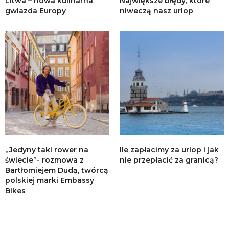
Litwa – nowa kulinarna
Największe błędy, które
gwiazda Europy
niweczą nasz urlop
„Jedyny taki rower na
Ile zapłacimy za urlop i jak
świecie”- rozmowa z
nie przepłacić za granicą?
Bartłomiejem Dudą, twórcą
polskiej marki Embassy
Bikes