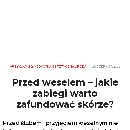
ARTYKUŁY SG
,
MEDYCYNA ESTETYCZNA
,
URODA
28 CZERWCA 2022
Przed weselem – jakie
zabiegi warto
zafundować skórze?
Przed ślubem i przyjęciem weselnym nie