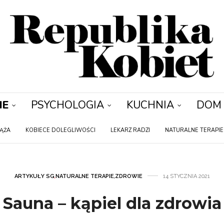
IE
PSYCHOLOGIA
KUCHNIA
DOM
IĄŻA
KOBIECE DOLEGLIWOŚCI
LEKARZ RADZI
NATURALNE TERAPIE
ARTYKUŁY SG
,
NATURALNE TERAPIE
,
ZDROWIE
14 STYCZNIA 2021
Sauna – kąpiel dla zdrowia