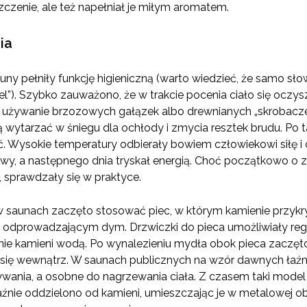
czenie, ale też napełniał je miłym aromatem.
ia
uny pełniły funkcję higieniczną (warto wiedzieć, że samo sł
piel”). Szybko zauważono, że w trakcie pocenia ciało się oc
 używanie brzozowych gałązek albo drewnianych „skrobaczek
mą wytarzać w śniegu dla ochłody i zmycia resztek brudu. Po 
ać. Wysokie temperatury odbierały bowiem człowiekowi siłę i c
owy, a następnego dnia tryskał energią. Choć początkowo o
, sprawdzały się w praktyce.
w saunach zaczęto stosować piec, w którym kamienie przy
odprowadzającym dym. Drzwiczki do pieca umożliwiały reg
nie kamieni wodą. Po wynalezieniu mydła obok pieca zaczęt
 się wewnątrz. W saunach publicznych na wzór dawnych ła
nia, a osobne do nagrzewania ciała. Z czasem taki model 
aźnie oddzielono od kamieni, umieszczając je w metalowej o