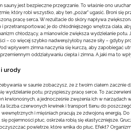
auny jest bezpieczne przegrzanie. To właśnie ono urucham
ie, który robi wszystko, aby ten „pożar” ugasić. Broni się p
szoną pracę serca. W rezultacie do skóry napływa zwiększona
ło i przetransportować je do chłodniejszego wnętrza ciała,
anizm chłodzący, a mianowicie zwiększa wydzielanie potu. 
ci – co więcej szybko nadwerężyłoby nasze siły – gdyby pro
od wpływem zimna naczynia się kurczą, aby zapobiegać utra
przemiennym oddziaływaniu ciepła i zimna. A jaki ma to wp
i urody
rzebywania w saunie zobaczysz, że z twoim ciałem zacznie d
ię wydzielanie potu, przyspieszy pracę serce. To zaczerwien
 krwionośnych, a jednocześnie zwężenia ich w narządach 
sta liczba czerwonych krwinek i transport tlenu do poszczeg
wewnętrznych i mięśniach pracują ze zdwojoną energią. Do 
się pojemności płuc, oskrzela robią się elastyczniejsze. Gr
 oczyszczać powietrze, które wnika do płuc. Efekt? Organizm