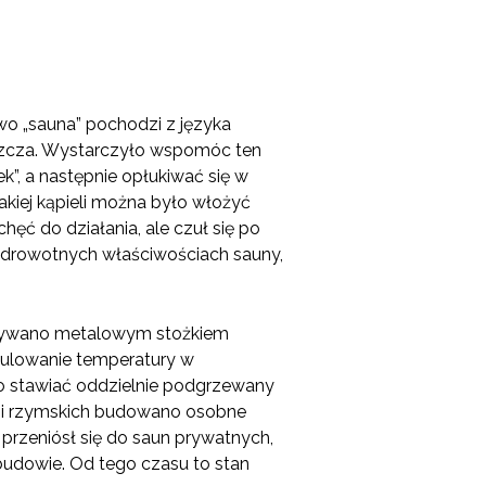
owo „sauna” pochodzi z języka
zyszcza. Wystarczyło wspomóc ten
”, a następnie opłukiwać się w
takiej kąpieli można było włożyć
hęć do działania, ale czuł się po
 zdrowotnych właściwościach sauny,
krywano metalowym stożkiem
ulowanie temperatury w
o stawiać oddzielnie podgrzewany
źni rzymskich budowano osobne
przeniósł się do saun prywatnych,
budowie. Od tego czasu to stan