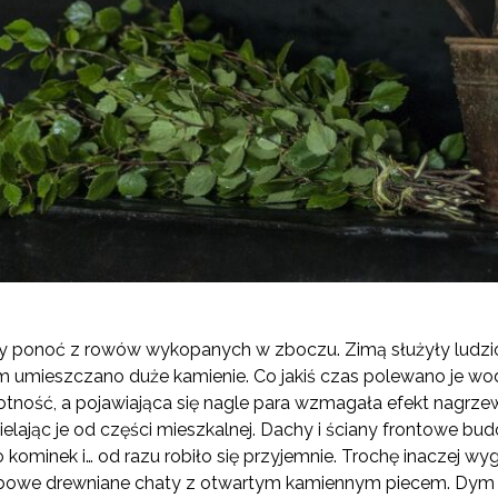
y ponoć z rowów wykopanych w zboczu. Zimą służyły ludzio
m umieszczano duże kamienie. Co jakiś czas polewano je w
otność, a pojawiająca się nagle para wzmagała efekt nagrz
elając je od części mieszkalnej. Dachy i ściany frontowe b
 kominek i… od razu robiło się przyjemnie. Trochę inaczej w
bowe drewniane chaty z otwartym kamiennym piecem. Dym p