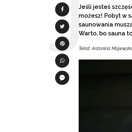
Jeśli jesteś szczęś
możesz! Pobyt w sa
saunowania muszą p
Warto, bo sauna to
Tekst: Antonina Majewsk