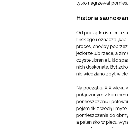
tylko nagrzewał pomiesz
Historia saunowan
Od początku istnienia sa
fińskiego i oznacza „ką
proces, choćby poprzez
jeziorze lub rzece, a zi
czyste ubranie i… iść sp
nich doskonale. Był zdr
nie wiedziano zbyt wiele
Na początku XIX wieku 
połączonym z kominem 
pomieszczeniu i polewa
pojemnik z wodą i myto
pomieszczenia do obmywa
a palenisko w piecu wyr