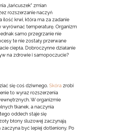
ia „łańcuszek” zmian
rzez rozszerzanie naczyń
 ilość krwi, która ma za zadanie
 aby wyrównać temperaturę. Organizm
Jednak samo przegrzanie nie
cesy te nie zostały przerwane
cie ciepła. Dobroczynne działanie
ływ na zdrowie i samopoczucie?
ziać się coś dziwnego.
Skóra
zrobi
ienie to wyraz rozszerzenia
wewnętrznych. W organizmie
ólnych tkanek, a naczynia
tego oddech staje się
uczoły błony śluzowej zaczynają
 zaczyna być lepiej dotleniony. Po