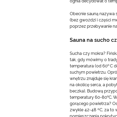
ognia decydował o temp
Obecnie sauną nazywa s
(bez gwoździ i części 
poprzez przebywanie na
Sauna na sucho c
Sucha czy mokra? Fińska
tak, gdy mówimy o tradyc
o
temperatura (od 60
C d
suchym powietrzu. Oprócz
wnętrzu znajduje się k
na okolicę serca, a poby
beczka). Budową przypom
o
temperatury 60-80
C. W
gorącego powietrza? Od 
zwykle 42-48 ºC, za to 
pomieszczenia pokrytyc