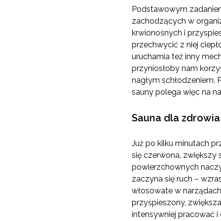
Podstawowym zadaniem s
zachodzących w organizm
krwionośnych i przyspie
przechwycić z niej ciep
uruchamia też inny mech
przyniosłoby nam korzyś
nagłym schłodzeniem. P
sauny polega więc na na
Sauna dla zdrowia 
Już po kilku minutach p
się czerwona, zwiększy s
powierzchownych naczyń
zaczyna się ruch – wzra
włosowate w narządach 
przyśpieszony, zwiększa 
intensywniej pracować i