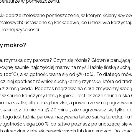
eraturze w pomieszczeniu.
ię dobrze izolowane pomieszczenie, w którym ściany wyłoż
metalowych) ustawione są kaskadowo, co umożliwia korzysta
 różnej wysokości.
zy mokro?
, rzymska czy parowa? Czym się różnią? Głównie panującą ta
yjnej saunie, najczęściej mamy na myśli łaźnię fińską suchą
o
o 100
C), a wilgotność waha się od 5%-10% . To dlatego mówi
 niej spotkasz również suchą łaźnię rzymską, która od tradyc
ran z zimną wodą. Podczas nagrzewania ciała zmywamy wodą
t w saunie kończymy letnią kąpielą. Jest jeszcze sauna ruska 
ina szafkę albo dużą beczkę, a powietrze w niej ogrzewane
skakujesz do niej na 15-20 minut, ale nagrzewasz się tylko od
tego jest łaźnia parowa, nazywana także sauną turecką. Tu t
wilgotność sięga 100 %, co łatwo poznasz po unoszącej się 
h okładziną z płytek ceramicznych lub kamiennych. Do zn