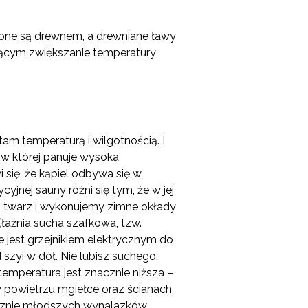
one są drewnem, a drewniane ławy
jącym zwiększanie temperatury
m temperaturą i wilgotnością. I
, w której panuje wysoka
 się, że kąpiel odbywa się w
yjnej sauny różni się tym, że w jej
 twarz i wykonujemy zimne okłady
(łaźnia sucha szafkowa, tzw.
 jest grzejnikiem elektrycznym do
 szyi w dół. Nie lubisz suchego,
emperatura jest znacznie niższa –
w powietrzu mgiełce oraz ścianach
acznie młodszych wynalazków