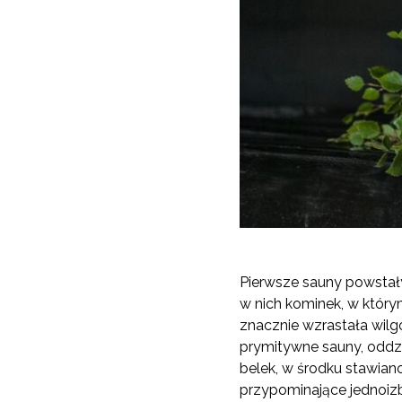
Pierwsze sauny powstał
w nich kominek, w który
znacznie wzrastała wilg
prymitywne sauny, oddzi
belek, w środku stawiano
przypominające jednoiz