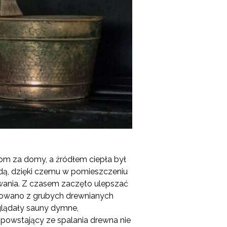
m za domy, a źródłem ciepła był
odą, dzięki czemu w pomieszczeniu
ewania. Z czasem zaczęto ulepszać
udowano z grubych drewnianych
yglądały sauny dymne,
owstający ze spalania drewna nie