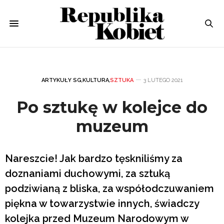
ARTYKUŁY SG
,
KULTURA
,
SZTUKA
3 LUTEGO 2021
Po sztukę w kolejce do
muzeum
Nareszcie! Jak bardzo tęskniliśmy za
doznaniami duchowymi, za sztuką
podziwianą z bliska, za współodczuwaniem
piękna w towarzystwie innych, świadczy
kolejka przed Muzeum Narodowym w