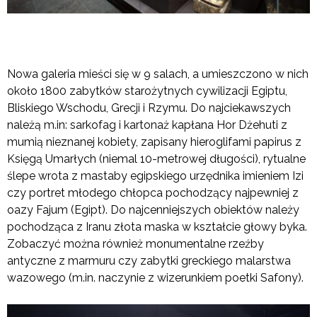
Nowa galeria mieści się w 9 salach, a umieszczono w nich
około 1800 zabytków starożytnych cywilizacji Egiptu,
Bliskiego Wschodu, Grecji i Rzymu. Do najciekawszych
należą m.in: sarkofag i kartonaż kapłana Hor Dżehuti z
mumią nieznanej kobiety, zapisany hieroglifami papirus z
Księgą Umarłych (niemal 10-metrowej długości), rytualne
ślepe wrota z mastaby egipskiego urzędnika imieniem Izi
czy portret młodego chłopca pochodzący najpewniej z
oazy Fajum (Egipt). Do najcenniejszych obiektów należy
pochodząca z Iranu złota maska w kształcie głowy byka.
Zobaczyć można również monumentalne rzeźby
antyczne z marmuru czy zabytki greckiego malarstwa
wazowego (m.in. naczynie z wizerunkiem poetki Safony).