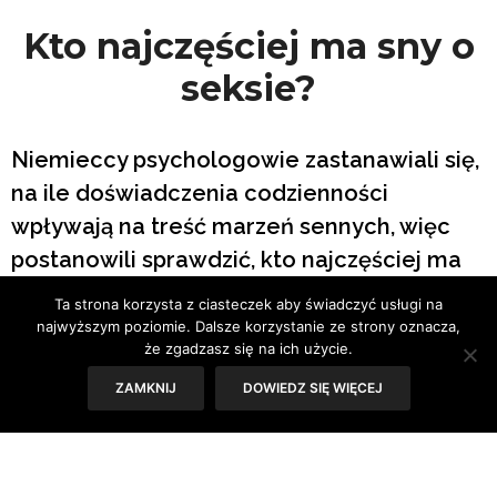
Kto najczęściej ma sny o
seksie?
Niemieccy psychologowie zastanawiali się,
na ile doświadczenia codzienności
wpływają na treść marzeń sennych, więc
postanowili sprawdzić, kto najczęściej ma
sny o seksie – single czy osoby będące w
Ta strona korzysta z ciasteczek aby świadczyć usługi na
związkach.
najwyższym poziomie. Dalsze korzystanie ze strony oznacza,
że zgadzasz się na ich użycie.
Tekst: Sylwia Skorstad
ZAMKNIJ
DOWIEDZ SIĘ WIĘCEJ