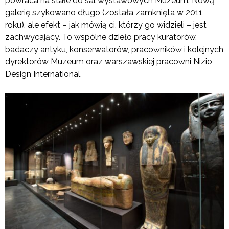
powraca na stałe do sal wystawowych Muzeum. Nową
galerię szykowano długo (została zamknięta w 2011
roku), ale efekt – jak mówią ci, którzy go widzieli – jest
zachwycający. To wspólne dzieło pracy kuratorów,
badaczy antyku, konserwatorów, pracowników i kolejnych
dyrektorów Muzeum oraz warszawskiej pracowni Nizio
Design International.