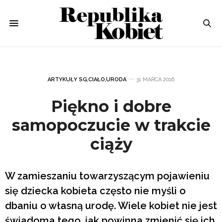
ARTYKUŁY SG
,
CIAŁO
,
URODA
31 MARCA 2016
Piękno i dobre
samopoczucie w trakcie
ciąży
W zamieszaniu towarzyszącym pojawieniu
się dziecka kobieta często nie myśli o
dbaniu o własną urodę. Wiele kobiet nie jest
świadoma tego, jak powinna zmienić się ich