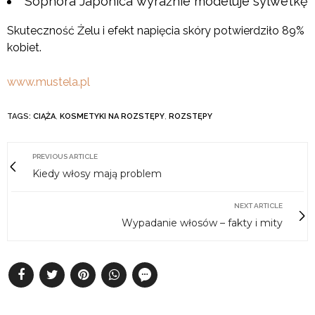
Sophora Japonica wyraźnie modeluje sylwetkę
Skuteczność Żelu i efekt napięcia skóry potwierdziło 89%
kobiet.
www.mustela.pl
TAGS:
CIĄŻA
,
KOSMETYKI NA ROZSTĘPY
,
ROZSTĘPY
PREVIOUS ARTICLE
Kiedy włosy mają problem
NEXT ARTICLE
Wypadanie włosów – fakty i mity