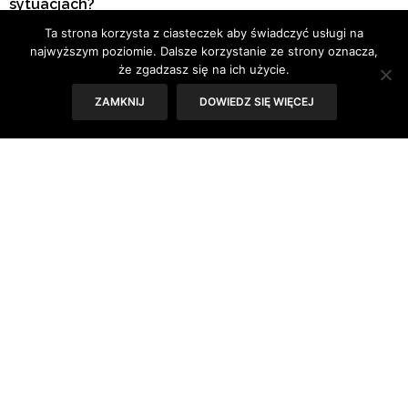
sytuacjach?
Ta strona korzysta z ciasteczek aby świadczyć usługi na
najwyższym poziomie. Dalsze korzystanie ze strony oznacza,
że zgadzasz się na ich użycie.
ZAMKNIJ
DOWIEDZ SIĘ WIĘCEJ
„Na pewno przyda się solidna kuracja nawilżająca i
odżywiająca. Na początku dobrze, aby taką serię
zabiegów pielęgnacyjnych na włosy wykonał specjalista,
który doradzi odpowiedni szampon i odżywkę, a podczas