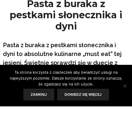
Pasta z buraka z
pestkami słonecznika i
dyni
Pasta z buraka z pestkami słonecznika i
dyni to absolutne kulinarne „must eat” tej
jesieni. Świetnie sprawdzi się w duecie z
pieczywem, plackami, wytrawnymi goframi,
Ta strona korzysta z ciasteczek aby świadczyć usługi na
najwyższym poziomie. Dalsze korzystanie ze strony oznacza,
czy krakersami. Wegetariańskie
że zgadzasz się na ich użycie.
smarowidełko dla tych, którzy cenią
ZAMKNIJ
DOWIEDZ SIĘ WIĘCEJ
zdrowe dodatki.