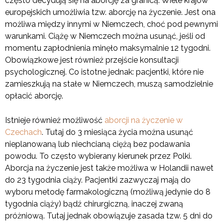
często decydują się na aborcję za granicą. Wiele krajów
europejskich umożliwia tzw. aborcję na życzenie. Jest ona
możliwa między innymi w Niemczech, choć pod pewnymi
warunkami. Ciążę w Niemczech można usunąć, jeśli od
momentu zapłodnienia minęło maksymalnie 12 tygodni.
Obowiązkowe jest również przejście konsultacji
psychologicznej. Co istotne jednak: pacjentki, które nie
zamieszkują na stałe w Niemczech, muszą samodzielnie
opłacić aborcję.
Istnieje również możliwość
aborcji na życzenie w
Czechach
. Tutaj do 3 miesiąca życia można usunąć
nieplanowaną lub niechcianą ciężą bez podawania
powodu. To często wybierany kierunek przez Polki.
Aborcja na życzenie jest także możliwa w Holandii nawet
do 23 tygodnia ciąży. Pacjentki zazwyczaj mają do
wyboru metodę farmakologiczną (możliwą jedynie do 8
tygodnia ciąży) bądź chirurgiczną, inaczej zwaną
próżniową. Tutaj jednak obowiązuje zasada tzw. 5 dni do