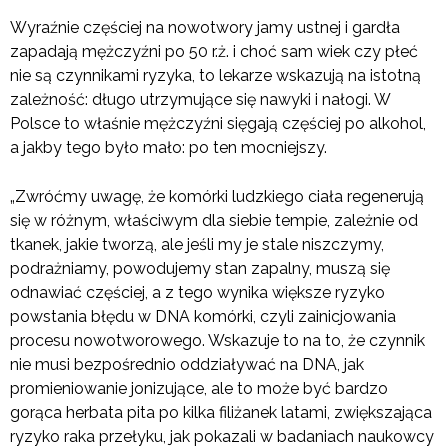
Wyraźnie częściej na nowotwory jamy ustnej i gardła
zapadają mężczyźni po 50 r.ż. i choć sam wiek czy płeć
nie są czynnikami ryzyka, to lekarze wskazują na istotną
zależność: długo utrzymujące się nawyki i nałogi. W
Polsce to właśnie mężczyźni sięgają częściej po alkohol,
a jakby tego było mało: po ten mocniejszy.
„Zwróćmy uwagę, że komórki ludzkiego ciała regenerują
się w różnym, właściwym dla siebie tempie, zależnie od
tkanek, jakie tworzą, ale jeśli my je stale niszczymy,
podrażniamy, powodujemy stan zapalny, muszą się
odnawiać częściej, a z tego wynika większe ryzyko
powstania błędu w DNA komórki, czyli zainicjowania
procesu nowotworowego. Wskazuje to na to, że czynnik
nie musi bezpośrednio oddziaływać na DNA, jak
promieniowanie jonizujące, ale to może być bardzo
gorąca herbata pita po kilka filiżanek latami, zwiększająca
ryzyko raka przełyku, jak pokazali w badaniach naukowcy