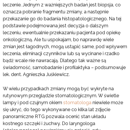
leczenie. Jednym z ważniejszych badań jest biopsja, co
oznacza pobranie fragmentu zmiany, a następnie
przekazanie go do badania histopatologicznego. Na tej
podstawie podejmowana jest decyzja o dalszym
leczeniu, ewentualnie przekazaniu pacjenta pod opiekę
onkologiczną. Ale tu uspokajam, bo naprawdę wiele
zmian jest łagodnych, mogą ustąpić same, pod wpływem
leczenia, eliminacji czynników lub są wycinane i rzadko
bądź wcale nie nawracają. Dlatego tak ważne są
świadomość, samobadanie i profilaktyka – podsumowuje
lek. dent. Agnieszka Juśkiewicz.
W wielu przypadkach zmiany mogą być wykryte na
rutynowym przeglądzie stomatologicznym. W świetle
lampy i pod czujnym okiem
stomatologa
niewiele może
się ukryć, do tego wykonywane co kilka lat zdjęcie
panoramiczne RTG pozwala ocenić stan układu
kostnego szczęki i żuchwy. Do laryngologa