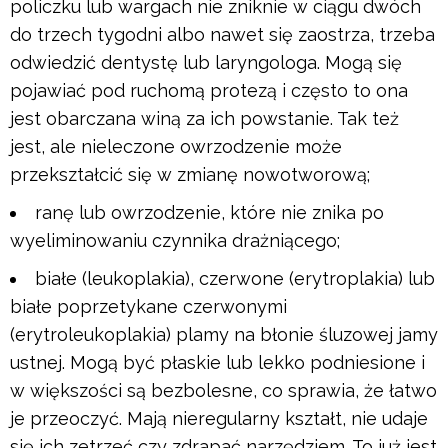
policzku lub wargach nie zniknie w ciągu dwóch
do trzech tygodni albo nawet się zaostrza, trzeba
odwiedzić dentystę lub laryngologa. Mogą się
pojawiać pod ruchomą protezą i często to ona
jest obarczana winą za ich powstanie. Tak też
jest, ale nieleczone owrzodzenie może
przekształcić się w zmianę nowotworową;
ranę lub owrzodzenie, które nie znika po
wyeliminowaniu czynnika drażniącego;
białe (leukoplakia), czerwone (erytroplakia) lub
białe poprzetykane czerwonymi
(erytroleukoplakia) plamy na błonie śluzowej jamy
ustnej. Mogą być płaskie lub lekko podniesione i
w większości są bezbolesne, co sprawia, że łatwo
je przeoczyć. Mają nieregularny kształt, nie udaje
się ich zetrzeć czy zdrapać narzędziem. To już jest