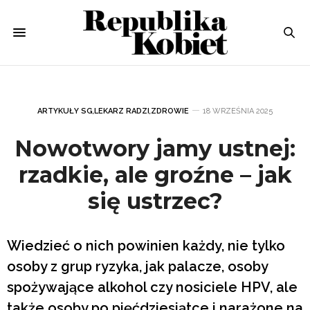
ARTYKUŁY SG
,
LEKARZ RADZI
,
ZDROWIE
18 WRZEŚNIA 2025
Nowotwory jamy ustnej:
rzadkie, ale groźne – jak
się ustrzec?
Wiedzieć o nich powinien każdy, nie tylko
osoby z grup ryzyka, jak palacze, osoby
spożywające alkohol czy nosiciele HPV, ale
także osoby po pięćdziesiątce i narażone na