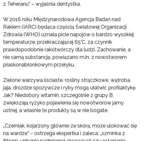
z Teheranu” – wyjaśnia dentystka.
W 2016 roku Międzynarodowa Agencja Badań nad
Rakiem (IARC) będąca częścią Światowej Organizacji
Zdrowia (WHO) uznała picie napojów o bardzo wysokiej
temperaturze, przekraczającej 65°C, za czynnik
prawdopodobnie rakotwórczy dla ludzi. Zachowanie, a
nie samą substancję, powiązano m.in. z nowotworem
płaskonabłonkowym przełyku.
Zielone warzywa liściaste, rośliny strączkowe, wątroba,
jaja, drożdże spożywcze i ryby mogą ułatwić profilaktykę.
Jak? Niedobory witamin, szczególnie z grupy B,
zwiększają ryzyko pojawienia się nowotworów jamy
ustnej, a właśnie te produkty są w nie bogate.
„Czerniak, kojarzony głównie ze skórą, może ulokować się
na wardze” – ostrzega ekspertka i zaleca: „szminka z
filtrem, unikanie nadmiernej ekspozycji czy osłanianie