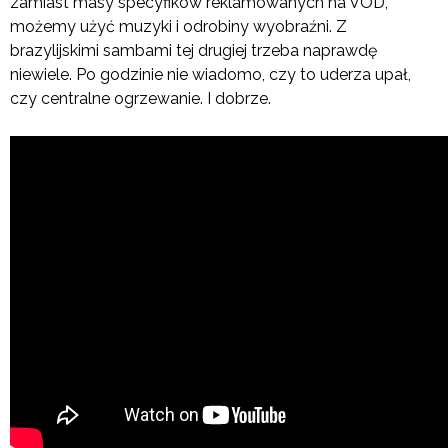
zamiast masy specyfików reklamowanych na VOD,
możemy użyć muzyki i odrobiny wyobraźni. Z
brazylijskimi sambami tej drugiej trzeba naprawdę
niewiele. Po godzinie nie wiadomo, czy to uderza upał,
czy centralne ogrzewanie. I dobrze.