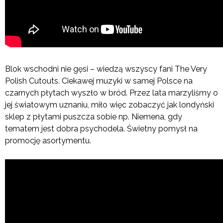
Blok wschodni nie gęsi – wiedzą wszyscy fani The Very
Polish Cutouts. Ciekawej muzyki w samej Polsce na
czarnych płytach wyszło w bród. Przez lata marzyliśmy o
jej światowym uznaniu, miło więc zobaczyć jak londyński
sklep z płytami puszcza sobie np. Niemena, gdy
tematem jest dobra psychodela. Świetny pomysł na
promocję asortymentu.