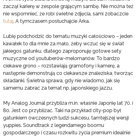
zaczął karierę w zespole grającym sambę. Nie można też
nie wspomnieć, że robi świetne zdjęcia, sami zobaczcie
tutaj
. A tymczasem posłuchajcie Arka.
Lubię podchodzić do tematu muzyki całościowo – jeden
kawałek to dla mnie za mało, żeby wczuć się w świat
jakiegoś gatunku, dlatego zaproponuję gotowe sety
muzyczne od youtuberów-melomanów. To bardzo
ciekawe grono – rozstawiają gramofony i kamerę, a
następnie demonstrują co ciekawsze znaleziska, tworząc
składanki. Świetna sprawa, gdy nie wiadomo, jak się
samemu zabrać za temat np. japońskiego jazzu.
My Analog Journal przybliża m.in. właśnie Japonię lat 70. i
80. Jest co przybliżać. Taki na przykład city-pop był
gatunkiem ówczesnych ludzi sukcesu, tamtejszej wersji
yuppies. Soundtrack z legendarnego boomu
gospodarczego i czasu rozkwitu życia premium idealnie