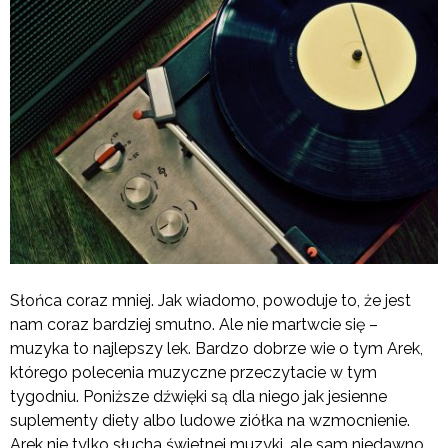
Słońca coraz mniej. Jak wiadomo, powoduje to, że jest
nam coraz bardziej smutno. Ale nie martwcie się –
muzyka to najlepszy lek. Bardzo dobrze wie o tym Arek,
którego polecenia muzyczne przeczytacie w tym
tygodniu. Poniższe dźwięki są dla niego jak jesienne
suplementy diety albo ludowe ziółka na wzmocnienie.
Arek nie tylko słucha świetnej muzyki, ale sam niedawno