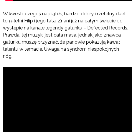
W kwestii czegoś na piątek, bardzo dobry i rzetelny duet
to 9-letni Filip i jego tata. Znani już na całym świecie po
występie na kanale legendy gatunku ­– Defected Records.
Prawda, tej muzyki jest cała masa, jednak jako znawca
gatunku muszę przyznać, że panowie pokazują kawał
talentu w temacie. Uwaga na syndrom niespokojnych
nóg.