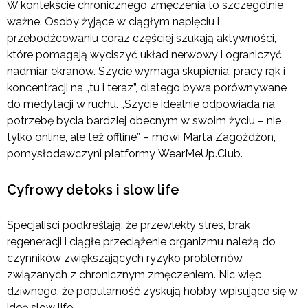
W kontekście chronicznego zmęczenia to szczególnie
ważne. Osoby żyjące w ciągłym napięciu i
przebodźcowaniu coraz częściej szukają aktywności,
które pomagają wyciszyć układ nerwowy i ograniczyć
nadmiar ekranów. Szycie wymaga skupienia, pracy rąk i
koncentracji na „tu i teraz”, dlatego bywa porównywane
do medytacji w ruchu. „Szycie idealnie odpowiada na
potrzebę bycia bardziej obecnym w swoim życiu – nie
tylko online, ale też offline” – mówi Marta Zagożdżon,
pomysłodawczyni platformy WearMeUp.Club.
Cyfrowy detoks i slow life
Specjaliści podkreślają, że przewlekły stres, brak
regeneracji i ciągłe przeciążenie organizmu należą do
czynników zwiększających ryzyko problemów
związanych z chronicznym zmęczeniem. Nic więc
dziwnego, że popularność zyskują hobby wpisujące się w
ideę slow life.