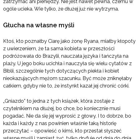
zatrzymać ani pieniędzy. Nie jest nawet pewna, czemu w
ogóle ucieka. Wie tylko, że dłużej już nie wytrzyma.
Głucha na własne myśli
Ktoś, kto poznałby Ciarę jako żonę Ryana, miałby kłopoty
z uwierzeniem, że ta sama kobieta w przeszłości
podróżowała do Brazylii, nauczała języka i tańczyła na
plaży. U jego boku ucichła i nauczyła się wielu cytatów z
Biblii, szczególnie tych dotyczących piekła i kobiet
nieokazujących mężom szacunku. Być może zniknęłaby
całkiem, gdyby nie to, że instynkt kazał jej chronić córki.
„Gniazdo” to jedna z tych książek, która zostaje z
czytelnikiem na dłużej, bo chce, bo koniecznie musi
pogadać. Nie da się jej wyprosić z głowy. I to dobrze, bo
każda i każdy z nas powinien właśnie taką historię
przeczytać – opowieść o kimś, kto przestał słyszeć
własne myśli i zamiast żyć, tylko dryfuje od dnia do dnia,