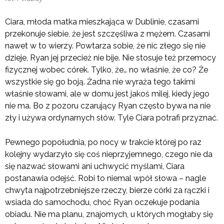
Ciara, młoda matka mieszkająca w Dublinie, czasami
przekonuje siebie, że jest szczęśliwa z mężem. Czasami
nawet w to wierzy. Powtarza sobie, że nic złego się nie
dzieje, Ryan jej przecież nie bije. Nie stosuje też przemocy
fizycznej wobec córek. Tylko, że… no właśnie, że co? Że
wszystkie się go boją. Żadna nie wyraża tego takimi
właśnie słowami, ale w domu jest jakoś milej, kiedy jego
nie ma. Bo z pozoru czarujący Ryan często bywa na nie
zły i używa ordynarnych słów. Tyle Ciara potrafi przyznać.
Pewnego popołudnia, po nocy w trakcie której po raz
kolejny wydarzyło się coś nieprzyjemnego, czego nie da
się nazwać słowami ani uchwycić myślami, Ciara
postanawia odejść. Robi to niemal wpół słowa – nagle
chwyta najpotrzebniejsze rzeczy, bierze córki za rączki i
wsiada do samochodu, choć Ryan oczekuje podania
obiadu. Nie ma planu, znajomych, u których mogłaby się