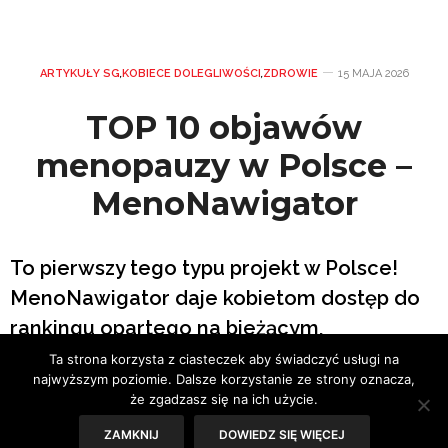
ARTYKUŁY SG
,
KOBIECE DOLEGLIWOŚCI
,
ZDROWIE
15 MAJA 2026
TOP 10 objawów
menopauzy w Polsce –
MenoNawigator
To pierwszy tego typu projekt w Polsce!
MenoNawigator daje kobietom dostęp do
rankingu opartego na bieżącym,
samodzielnym raportowaniu symptomów
Ta strona korzysta z ciasteczek aby świadczyć usługi na
najwyższym poziomie. Dalsze korzystanie ze strony oznacza,
online, a nie na deklaracjach ankietowych.
że zgadzasz się na ich użycie.
Statystyki pokazują, że menopauza to
ZAMKNIJ
DOWIEDZ SIĘ WIĘCEJ
znacznie więcej niż uderzenia gorąca –