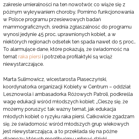
zakresie umieralności na ten nowotwór, co wiąże się z
późnym wykrywaniem choroby. Pomimo funkcjonowania
w Polsce programu przesiewowych badań
mammograficznych, średnia zgłaszalność do programu
wynosi jedynie 45 proc. uprawnionych kobiet, a w
niektórych regionach odsetek ten spada nawet do 5 proc..
To alarmujące dane, które pokazują, że świadomość na
temat
raka piersi
i potrzeba profilaktyki są wciąż
niewystarczające.
Marta Sulimowicz, wicestarosta Piaseczyński,
koordynatorka organizacji Kobiety w Centrum – oddział
Lesznowola i ambasadorka Różowych Patroli, podkreśla
wagę edukacji wśród młodszych kobiet: „Cieszę się, że
możemy poruszyć tak ważny temat, jak edukacja
młodych kobiet o ryzyku raka piersi. Całkowicie zgadzam
się, że świadomość wśród młodszych grup wiekowych
jest niewystarczająca, a to przekłada się na późne
diagnozy, których moglibyśmy uniknąć dzięki