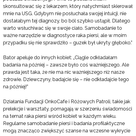
skonsultować się z lekarzem, który natychmiast skierował
mnie na USG. Gdybym nie posłuchała swojej intuicji, nie
dostałabym tej diagnozy, bo ból szybko ustąpił. Dlatego
warto wsłuchiwać się w swoje ciało. Samobadanie to
ważne narzędzie w diagnostyce raka piersi, ale w moim
przypadku się nie sprawdziło – guzek był ukryty głęboko.”
Bator apeluje do innych kobiet: „Ciągle odkładałam
badania na później – zawsze było coś ważniejszego. Ale
prawda jest taka, że nie ma nic ważniejszego niż nasze
zdrowie. Dziewczyny, badajcie się – nie odkładajcie tego
na później!”
Działania Fundacji OnkoCafe i Różowych Patroli, takie jak
prelekcje i warsztaty, pomagają w szerzeniu świadomości
na temat raka piersi wśród kobiet w każdym wieku.
Regularne samobadanie piersi i badania profilaktyczne
mogą znacząco zwiększyć szanse na wczesne wykrycie