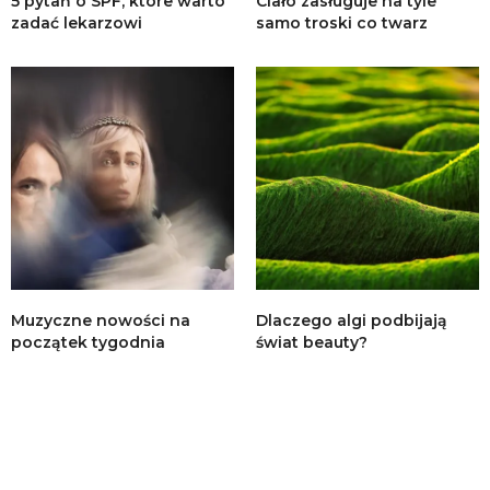
5 pytań o SPF, które warto
Ciało zasługuje na tyle
zadać lekarzowi
samo troski co twarz
Muzyczne nowości na
Dlaczego algi podbijają
początek tygodnia
świat beauty?