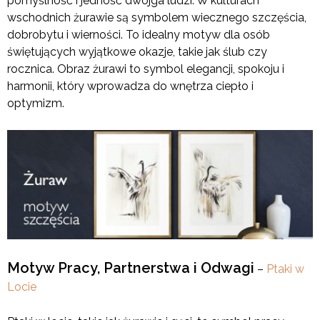
pomyślność i jedność dwojga ludzi. W kulturach
wschodnich żurawie są symbolem wiecznego szczęścia,
dobrobytu i wierności. To idealny motyw dla osób
świętujących wyjątkowe okazje, takie jak ślub czy
rocznica. Obraz żurawi to symbol elegancji, spokoju i
harmonii, który wprowadza do wnętrza ciepło i
optymizm.
Motyw Pracy, Partnerstwa i Odwagi
–
Ptaki w
Locie