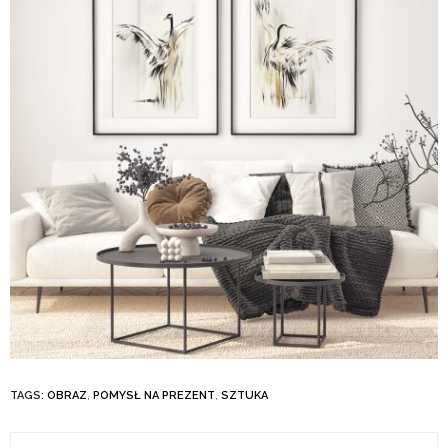
TAGS:
OBRAZ
,
POMYSŁ NA PREZENT
,
SZTUKA