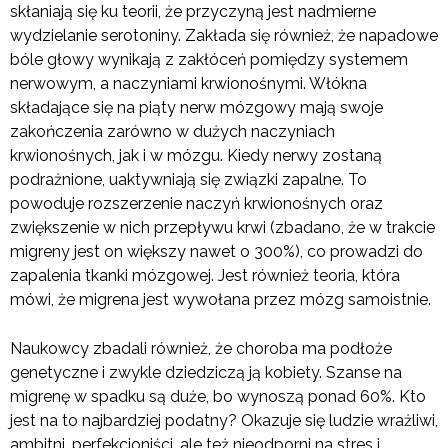
skłaniają się ku teorii, że przyczyną jest nadmierne
wydzielanie serotoniny. Zakłada się również, że napadowe
bóle głowy wynikają z zakłóceń pomiędzy systemem
nerwowym, a naczyniami krwionośnymi. Włókna
składające się na piąty nerw mózgowy mają swoje
zakończenia zarówno w dużych naczyniach
krwionośnych, jak i w mózgu. Kiedy nerwy zostaną
podrażnione, uaktywniają się związki zapalne. To
powoduje rozszerzenie naczyń krwionośnych oraz
zwiększenie w nich przepływu krwi (zbadano, że w trakcie
migreny jest on większy nawet o 300%), co prowadzi do
zapalenia tkanki mózgowej. Jest również teoria, która
mówi, że migrena jest wywołana przez mózg samoistnie.
Naukowcy zbadali również, że choroba ma podłoże
genetyczne i zwykle dziedziczą ją kobiety. Szanse na
migrenę w spadku są duże, bo wynoszą ponad 60%. Kto
jest na to najbardziej podatny? Okazuje się ludzie wrażliwi,
ambitni, perfekcjoniści, ale też nieodporni na stres i