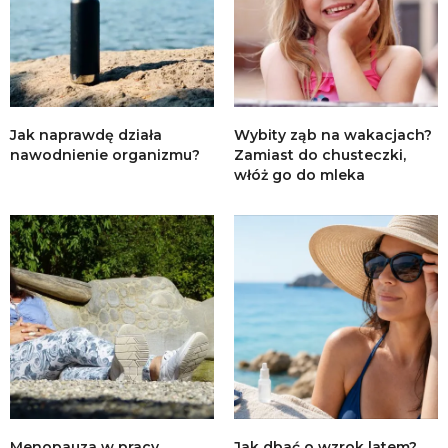
Jak naprawdę działa
Wybity ząb na wakacjach?
nawodnienie organizmu?
Zamiast do chusteczki,
włóż go do mleka
Menopauza w pracy,
Jak dbać o wzrok latem?