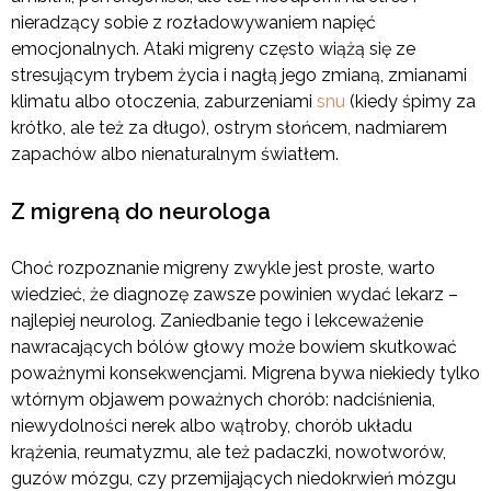
nieradzący sobie z rozładowywaniem napięć
emocjonalnych. Ataki migreny często wiążą się ze
stresującym trybem życia i nagłą jego zmianą, zmianami
klimatu albo otoczenia, zaburzeniami
snu
(kiedy śpimy za
krótko, ale też za długo), ostrym słońcem, nadmiarem
zapachów albo nienaturalnym światłem.
Z migreną do neurologa
Choć rozpoznanie migreny zwykle jest proste, warto
wiedzieć, że diagnozę zawsze powinien wydać lekarz –
najlepiej neurolog. Zaniedbanie tego i lekceważenie
nawracających bólów głowy może bowiem skutkować
poważnymi konsekwencjami. Migrena bywa niekiedy tylko
wtórnym objawem poważnych chorób: nadciśnienia,
niewydolności nerek albo wątroby, chorób układu
krążenia, reumatyzmu, ale też padaczki, nowotworów,
guzów mózgu, czy przemijających niedokrwień mózgu