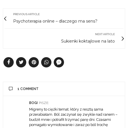
PREVIOUS ARTICLE
Psychoterapia online – dlaczego ma sens?
NEXT ARTICLE
Sukienki koktajlowe na lato
1 COMMENT
BOGI
PISZE:
Migreny to ciężki temat, który z resztą sama
przerabiałam. Ból zaczynał się zwykle nad ranem –
budził mnie i potrafił trzymać parę dni. Czasami
pomagało wymiotowanie i zaraz po ból trochę