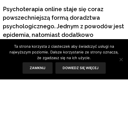
Psychoterapia online staje się coraz
powszechniejszą formą doradztwa
psychologicznego. Jednym z powodów jest
epidemia, natomiast dodatkowo
możliwości technologiczne sprawiły, że
Ta strona korzysta z ciasteczek aby świadczyć usługi na
wiele osób chce wykorzystać rewolucję
najwyższym poziomie. Dalsze korzystanie ze strony oznacza,
że zgadzasz się na ich użycie.
cyfrową i kontaktować się online.
ZAMKNIJ
DOWIEDZ SIĘ WIĘCEJ