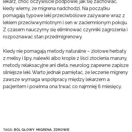
lekarz, choć oczywiście podpowie, jak się zachować,
kiedy wiemy, że migrena nadchodzi. Na początku
pomagają typowe leki przeciwbólowe zażywane wraz z
lekiem przeciwwymiotnym i sen w zaciemnionym pokoju.
Z czasem nauczymy się eliminować czynniki zagrożenia i
rozpoznawać stan przedmigrenowy.
Kiedy nie pomagają metody naturalne – ziołowe herbaty
z melisy i lipy, nalewki albo krople z liści złocienia maruny,
metody relaksacyjne ani dieta, neurolog zapewne zapisze
silniejsze leki. Warto jednak pamiętać, że leczenie migreny
zawsze wymaga współpracy między lekarzem a
pacjentem i powinna ona trwać co najmniej 6 miesięcy.
TAGS:
BÓL GŁOWY
,
MIGRENA
,
ZDROWIE