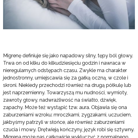
Migrenę definiuje się jako napadowy silny, tępy ból głowy.
Trwa on od kilku do kilkudziesięciu godzin i nawraca w
nieregularnych odstępach czasu. Zwykle ma charakter
jednostronny, umiejscawia się za gałką oczną, w czole i
skroni. Niekiedy przechodzi również na drugą półkulę lub
jest naprzemienny. Towarzyszą mu nudności, wymioty,
zawroty głowy, nadwrażliwość na światło, dźwięk,
zapachy. Może też wystąpić tzw. aura. Objawia się ona
zaburzeniami wzroku: mroczkami, zygzakami, uczuciem,
jakbyśmy patrzyli w słońce, ale również zaburzeniami
czucia i mowy. Drętwieją kończyny, język robi się sztywny.
Migrena może nas całkowicie wykluczyć z normalnego