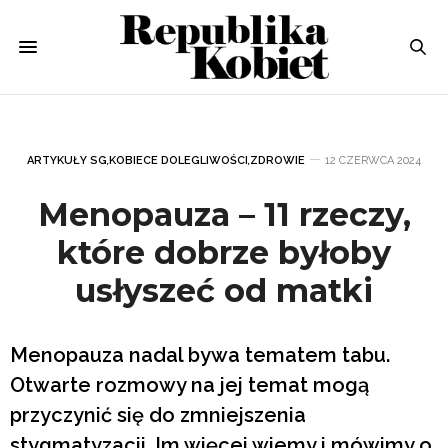
ARTYKUŁY SG
,
KOBIECE DOLEGLIWOŚCI
,
ZDROWIE
12 CZERWCA 2024
Menopauza – 11 rzeczy,
które dobrze byłoby
usłyszeć od matki
Menopauza nadal bywa tematem tabu.
Otwarte rozmowy na jej temat mogą
przyczynić się do zmniejszenia
stygmatyzacji. Im więcej wiemy i mówimy o