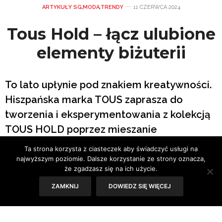
ARTYKUŁY SG
,
MODA
,
TRENDY
11 CZERWCA 2024
Tous Hold – łącz ulubione
elementy biżuterii
To lato upłynie pod znakiem kreatywności.
Hiszpańska marka TOUS zaprasza do
tworzenia i eksperymentowania z kolekcją
TOUS HOLD poprzez mieszanie
pierścionków, łańcuszków i bransoletek;
Ta strona korzysta z ciasteczek aby świadczyć usługi na
kamieni i metali szlachetnych – w różnych
najwyższym poziomie. Dalsze korzystanie ze strony oznacza,
że zgadzasz się na ich użycie.
rozmiarach i kolorach. Ogranicza cię tylko
ZAMKNIJ
DOWIEDZ SIĘ WIĘCEJ
własna fantazja.