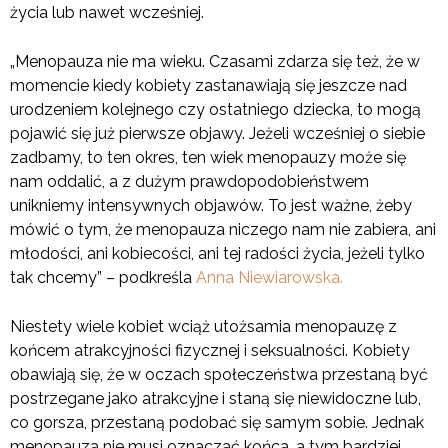
życia lub nawet wcześniej.
„Menopauza nie ma wieku. Czasami zdarza się też, że w
momencie kiedy kobiety zastanawiają się jeszcze nad
urodzeniem kolejnego czy ostatniego dziecka, to mogą
pojawić się już pierwsze objawy. Jeżeli wcześniej o siebie
zadbamy, to ten okres, ten wiek menopauzy może się
nam oddalić, a z dużym prawdopodobieństwem
unikniemy intensywnych objawów. To jest ważne, żeby
mówić o tym, że menopauza niczego nam nie zabiera, ani
młodości, ani kobiecości, ani tej radości życia, jeżeli tylko
tak chcemy” – podkreśla
Anna Niewiarowska.
Niestety wiele kobiet wciąż utożsamia menopauzę z
końcem atrakcyjności fizycznej i seksualności. Kobiety
obawiają się, że w oczach społeczeństwa przestaną być
postrzegane jako atrakcyjne i staną się niewidoczne lub,
co gorsza, przestaną podobać się samym sobie. Jednak
menopauza nie musi oznaczać końca, a tym bardziej