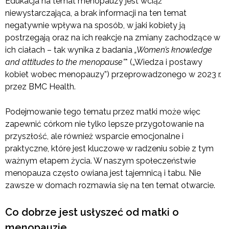
Edukacja na temat menopauzy jest wciąż
niewystarczająca, a brak informacji na ten temat
negatywnie wpływa na sposób, w jaki kobiety ją
postrzegają oraz na ich reakcje na zmiany zachodzące w
ich ciałach – tak wynika z badania
„Women’s knowledge
and attitudes to the menopause”
* („Wiedza i postawy
kobiet wobec menopauzy”) przeprowadzonego w 2023 r.
przez BMC Health.
Podejmowanie tego tematu przez matki może więc
zapewnić córkom nie tylko lepsze przygotowanie na
przyszłość, ale również wsparcie emocjonalne i
praktyczne, które jest kluczowe w radzeniu sobie z tym
ważnym etapem życia. W naszym społeczeństwie
menopauza często owiana jest tajemnicą i tabu. Nie
zawsze w domach rozmawia się na ten temat otwarcie.
Co dobrze jest usłyszeć od matki o
menopauzie