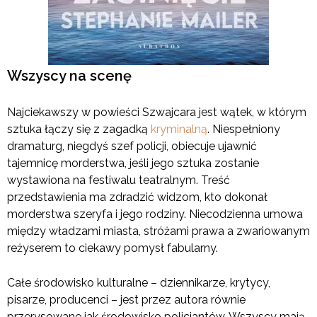
Wszyscy na scenę
Najciekawszy w powieści Szwajcara jest wątek, w którym
sztuka łączy się z zagadką
kryminalną
. Niespełniony
dramaturg, niegdyś szef policji, obiecuje ujawnić
tajemnicę morderstwa, jeśli jego sztuka zostanie
wystawiona na festiwalu teatralnym. Treść
przedstawienia ma zdradzić widzom, kto dokonał
morderstwa szeryfa i jego rodziny. Niecodzienna umowa
między władzami miasta, stróżami prawa a zwariowanym
reżyserem to ciekawy pomysł fabularny.
Całe środowisko kulturalne – dziennikarze, krytycy,
pisarze, producenci – jest przez autora równie
przerysowane jak środowisko policjantów. Wszyscy mają