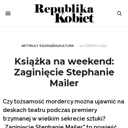
ARTYKUŁY SG
,
KSIĄŻKA
,
KULTURA
10 CZERWCA 2022
Książka na weekend:
Zaginięcie Stephanie
Mailer
Czy tożsamość mordercy można ujawnić na
deskach teatru podczas premiery
trzymanej w wielkim sekrecie sztuki?
„Zaginięcie Stephanie Mailer” to powieść,