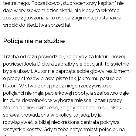
teatralnego. Początkowo „stuprocentowy kapitan” nie
daje wiary słowom dziennikarki, ale kiedy ta wkrótce
zostaje zgłoszona jako osoba zaginiona, postanawia
wrócić do śledztwa sprzed lat.
Policja nie na służbie
Trzeba od razu powiedzieć, że gdyby za lekturę nowej
powieści Joëla Dickera zabrałby się policjant, to świetnie
by się ubawił. Autor nie zaprząta sobie głowy realizmem,
o pracy stróżów prawa pisze tak, jak to mu pasuje do
historii. W stworzonej przez niego rzeczywistości
policjanci nie mają papierkowej roboty, a szefostwo daje
im dużą dowolność w wyborze miejsca i czasu pracy.
Można odnieść wrażenie, że gdy podoba im się jakaś
sprawa prowadzona w okolicy, to jadą, by ją
rozwiązywać, a bliżej nieokreślona centrala pokrywa
wszystkie koszty. Gdy trzeba natychmiast polecieć na