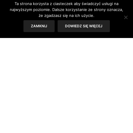
Ta strona korzysta z ciasteczek aby świadczyć usługi na
Tekst: Sylwia Skorstad
najwyższym poziomie. Dalsze korzystanie ze strony oznacza,
że zgadzasz się na ich użycie.
ZAMKNIJ
DOWIEDZ SIĘ WIĘCEJ
26 lutego dziennikarka Olena decyduje się wyjechać wraz