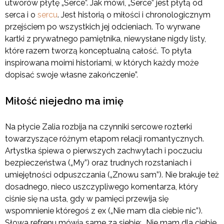
utworów płytę „Serce”. Jak mówi, „Serce” jest płytą od
serca i o
sercu
. Jest historią o miłości i chronologicznym
przejściem po wszystkich jej odcieniach. To wyrwane
kartki z prywatnego pamiętnika, niewysłane nigdy listy,
które razem tworzą konceptualną całość. To płyta
inspirowana moimi historiami, w których każdy może
dopisać swoje własne zakończenie”.
Miłość niejedno ma imię
Na płycie Zalia rozbija na czynniki sercowe rozterki
towarzyszące różnym etapom relacji romantycznych.
Artystka śpiewa o pierwszych zachwytach i poczuciu
bezpieczeństwa („My”) oraz trudnych rozstaniach i
umiejętności odpuszczania („Znowu sam”). Nie brakuje też
dosadnego, nieco uszczypliwego komentarza, który
ciśnie się na usta, gdy w pamięci przewija się
wspomnienie któregoś z ex („Nie mam dla ciebie nic”).
Słowa refrenu mówią same za siebie: „Nie mam dla ciebie