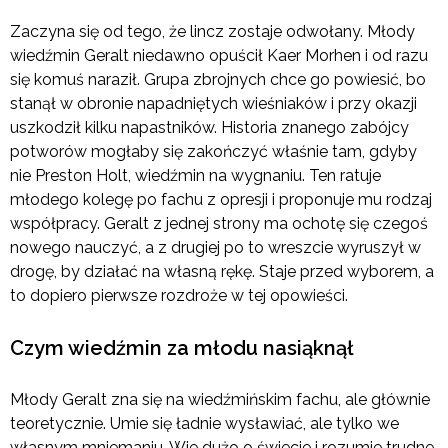
Zaczyna się od tego, że lincz zostaje odwołany. Młody
wiedźmin Geralt niedawno opuścił Kaer Morhen i od razu
się komuś naraził. Grupa zbrojnych chce go powiesić, bo
stanął w obronie napadniętych wieśniaków i przy okazji
uszkodził kilku napastników. Historia znanego zabójcy
potworów mogłaby się zakończyć właśnie tam, gdyby
nie Preston Holt, wiedźmin na wygnaniu. Ten ratuje
młodego kolegę po fachu z opresji i proponuje mu rodzaj
współpracy. Geralt z jednej strony ma ochotę się czegoś
nowego nauczyć, a z drugiej po to wreszcie wyruszył w
drogę, by działać na własną rękę. Staje przed wyborem, a
to dopiero pierwsze rozdroże w tej opowieści.
Czym wiedźmin za młodu nasiąknął
Młody Geralt zna się na wiedźmińskim fachu, ale głównie
teoretycznie. Umie się ładnie wysławiać, ale tylko we
własnym mniemaniu. Wie dużo o świecie i rozumie trudne