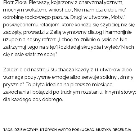
Piotr Zioła. Pierwszy, kojarzony z charyzmatycznym,
mocnym wokalem, wniósł do „Nie mam dla ciebie nic”
odrobinę rockowego pazura. Drugi w utworze „Motyl”,
poświęconemu relacjom, które kończą się szybciej, niż się
zaczęły, prowadzi z Zalią wymowny dialog i harmonijnie
uzupełnia nośny refren: „I choć to zniknie o świcie/ Nie
zatrzymuj tego na siłę/Rozkładaj skrzydła i wyleć/Niech
cię niesie wiatr ze sobą”.
Zależnie od nastroju słuchacza każdy z 11 utworów albo
wzmaga pozytywne emocje albo serwuje solidny „zimny
prysznic”. To płyta idealna na pierwsze miesiące
zakochania i bolączki po trudnym rozstaniu. Innymi słowy:
dla każdego coś dobrego.
TAGS:
DZIEWCZYNY
,
KTÓRYCH WARTO POSŁUCHAĆ
,
MUZYKA
,
RECENZJA