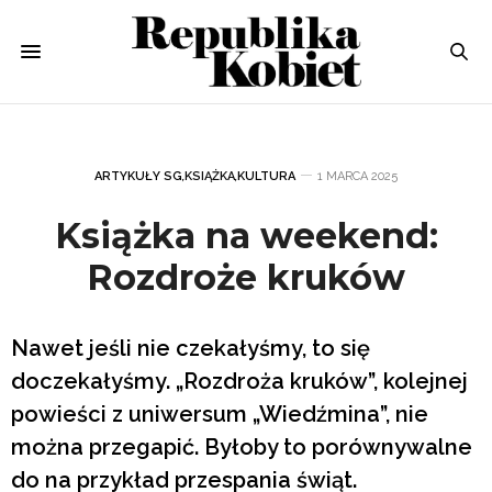
ARTYKUŁY SG
,
KSIĄŻKA
,
KULTURA
1 MARCA 2025
Książka na weekend:
Rozdroże kruków
Nawet jeśli nie czekałyśmy, to się
doczekałyśmy. „Rozdroża kruków”, kolejnej
powieści z uniwersum „Wiedźmina”, nie
można przegapić. Byłoby to porównywalne
do na przykład przespania świąt.