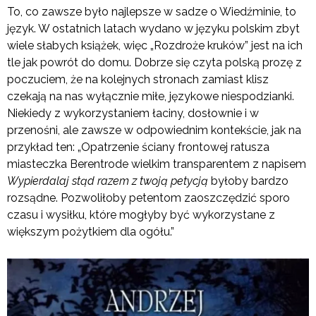
To, co zawsze było najlepsze w sadze o Wiedźminie, to
język. W ostatnich latach wydano w języku polskim zbyt
wiele słabych książek, więc „Rozdroże kruków” jest na ich
tle jak powrót do domu. Dobrze się czyta polską prozę z
poczuciem, że na kolejnych stronach zamiast klisz
czekają na nas wyłącznie miłe, językowe niespodzianki.
Niekiedy z wykorzystaniem łaciny, dosłownie i w
przenośni, ale zawsze w odpowiednim kontekście, jak na
przykład ten: „Opatrzenie ściany frontowej ratusza
miasteczka Berentrode wielkim transparentem z napisem
Wypierdalaj stąd razem z twoją petycją
byłoby bardzo
rozsądne. Pozwoliłoby petentom zaoszczędzić sporo
czasu i wysiłku, które mogłyby być wykorzystane z
większym pożytkiem dla ogółu.”