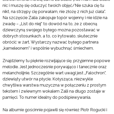
nic i muszę się oduczyć twoich objęć/Nie szuka cię tu
nikt, na strzępy cię porwałam, nie złożę z nich już ciała”.
Na szczęście Zalia zakopuje topór wojenny i nie idzie na
zwadę – „List do niej” to dowód na to, że z obecną
dziewczyną swojego byłego można pozostawać w
dobrych stosunkach, a to, co irytowało, skutecznie
obrócić w żart. Wystarczy nazwać byłego partnera
„kameleonem” i wspólnie wybuchnąć śmiechem.
Znajdziemy tu pięknie rozwijające się, przyjemne popowe
melodie. Jest jednocześnie porywająco i tanecznie oraz
melancholijnie. Szczególnie wart uwagi jest „Falochron”,
dziewiąty utwór na płycie. Kołysząca, niezwykle
chwytliwa warstwa muzyczna w połączeniu z prostym
tekstem i zwiewnym wokalem Zalii na długo zostaje w
pamięci. To numer idealny do podśpiewywania.
Na albumie gościnnie pojawili się również Piotr Rogucki i