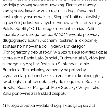
podbija popową scenę muzyczną. Pierwsze utwory
zaczęła wydawać w 2020 roku. Jej drugi, frywolny i
nostalgiczny hymn wakacji „Sierpień” trafił na playlistę
najczęściej udostępnianych utworów w Polsce „Viral 50 –
Polska Spotify”. Od tamtego momentu kariera Zalii
nabrała zawrotnego tempa. W 2022 wydała pierwszy
długogrający album „Kocham i tęsknię”, a rok później
została nominowana do Fryderyka w kategorii
„Fonograficzny debiut roku”. W 2023 wzięła również udział
w projekcie Babie Lato (singiel „Cudowne lata”), który jest
nieodłączną częścią festiwalu Santander Letnie
Brzmienia. Ten unikalny, założony na potrzeby
wydarzenia, girlsband zrzesza znakomite kobiece głosy
(w ubiegłych latach dołączyły do niego m.in.: Bovska,
Brodka, Rosalie., Margaret, Mery Spolsky). W tym roku
Zalia ponownie zasili skład zespołu.
21 lutego artystka wydała drugą, składającą się z 11