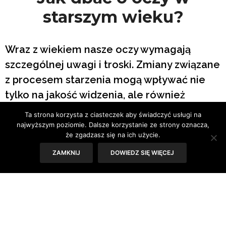
starszym wieku?
Wraz z wiekiem nasze oczy wymagają
szczególnej uwagi i troski. Zmiany związane
z procesem starzenia mogą wpływać nie
tylko na jakość widzenia, ale również
komfort życia. Odpowiednia profilaktyka i
Ta strona korzysta z ciasteczek aby świadczyć usługi na
zdrowe nawyki mogą znacząco poprawić
najwyższym poziomie. Dalsze korzystanie ze strony oznacza,
że zgadzasz się na ich użycie.
komfort życia.
ZAMKNIJ
DOWIEDZ SIĘ WIĘCEJ