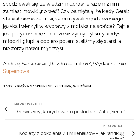
spodziewali się, że wiedźmin dorośnie razem z nimi,
zamiast mówić „no weź”. Czy pamiętają, że kiedy Geralt
stawiał pierwsze kroki, sami używali młodzieżowego
języka i wierzyli w wyprawy z motyką na słońce? Fajnie
jest przypomnieć sobie, że wszyscy byliśmy kiedyś
młodzi i głupi, a dopiero potem staliśmy się starsi, a
niektórzy nawet mądrzejsi.
Andrzej Sapkowski, „Rozdroże kruków”, Wydawnictwo
Supernowa
TAGS:
KSIĄŻKA NA WEEKEND
,
KULTURA
,
WIEDŹMIN
PREVIOUS ARTICLE
Dziewczyny, których warto posłuchać: Zalia „Serce”
NEXT ARTICLE
Kobiety z pokolenia Z i Millenialsów – jak randkują