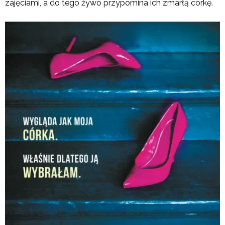
zajęciami, a do tego żywo przypomina ich zmarłą córkę.