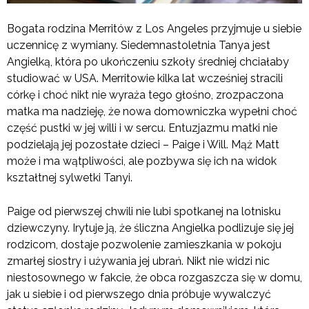
Bogata rodzina Merritów z Los Angeles przyjmuje u siebie
uczennicę z wymiany. Siedemnastoletnia Tanya jest
Angielką, która po ukończeniu szkoły średniej chciałaby
studiować w USA. Merritowie kilka lat wcześniej stracili
córkę i choć nikt nie wyraża tego głośno, zrozpaczona
matka ma nadzieję, że nowa domowniczka wypełni choć
część pustki w jej willi i w sercu. Entuzjazmu matki nie
podzielają jej pozostałe dzieci – Paige i Will. Mąż Matt
może i ma wątpliwości, ale pozbywa się ich na widok
kształtnej sylwetki Tanyi.
Paige od pierwszej chwili nie lubi spotkanej na lotnisku
dziewczyny. Irytuje ją, że śliczna Angielka podlizuje się jej
rodzicom, dostaje pozwolenie zamieszkania w pokoju
zmarłej siostry i używania jej ubrań. Nikt nie widzi nic
niestosownego w fakcie, że obca rozgaszcza się w domu,
jak u siebie i od pierwszego dnia próbuje wywalczyć