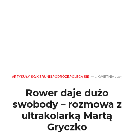
ARTYKUŁY SG
,
KIERUNKI
,
PODRÓŻE
,
POLECA SIĘ
1 KWIETNIA 2025
Rower daje dużo
swobody – rozmowa z
ultrakolarką Martą
Gryczko