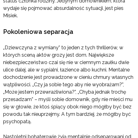
status członka rodziny. Jedynym domownikiem, która
wydaje się pojmować absurdalność sytuacji, jest pies
Misiek.
Pokoleniowa separacja
„Dziewczyna z wymiany” to jeden z tych thrillerów, w
których sceną aktów grozy jest dom. Największe
niebezpieczeństwo czai się nie w ciemnym zaułku dwie
ulice dalej, ale w sypialni, łazience albo kuchni. Mentalne
dochodzenie jest prowadzone w cieniu chmury własnych
wątpliwości. „Czy ja sobie tego aby nie wyobrażam?”,
„Może jestem przewrażliwiona?”, „Chyba jednak trochę
przesadzam” – myśli sobie domownik, gdy nie mieści mu
się w głowie, że ktoś śpiący obok niego mógłby być bez
powodu tak nieuprzejmy. A tym bardziej, że mógłby być
psychopatą.
Nastoletni bohaterowie żyją mentalnie odseparowani od