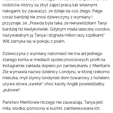
rodziców, którzy są zbyt zajęci pracą lub własnymi
nałogami, by zauważyć, że dzieje się coś złego. Paige
coraz bardziej nie znosi dziewczyny z wymiany i
przyznaje, że: „Prawda była taka, że nienawidziłam Tanyi
bardziej niż kiedykolwiek. Gdybym miała laleczkę voodoo,
nazywałabym ją Tanya i dźgnęła milion razy szpilkami.”
Will zamyka się w pokoju z psem.
Dziewczyna z wymiany natomiast nie ma ani jednego
starego konta w mediach społecznościowych, profil na
Instagramie zakłada dopiero po zamieszkaniu z Merritami.
Źle wymawia nazwę dzielnicy Londynu, w której rzekomo
mieszka, myli słynny londyński dom towarowy z hotelem,
używa słowa „sweter”, choć każdy Anglik powiedziałby
„pulower”.
Państwo Merritowie niczego nie zauważają. Tanya jest
miła, słodka, pomocna w kuchni, zainteresowana ich