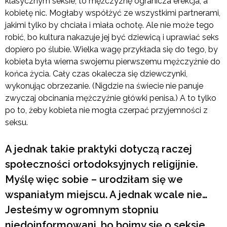
klasycznym seksie, to mężczyznę ogranicza erekcja, a
kobietę nic. Mogłaby współżyć ze wszystkimi partnerami,
jakimi tylko by chciała i miała ochotę. Ale nie może tego
robić, bo kultura nakazuje jej być dziewicą i uprawiać seks
dopiero po ślubie. Wielka wagę przykłada się do tego, by
kobieta była wierna swojemu pierwszemu mężczyźnie do
końca życia. Cały czas okalecza się dziewczynki,
wykonując obrzezanie. (Nigdzie na świecie nie panuje
zwyczaj obcinania mężczyźnie główki penisa.) A to tylko
po to, żeby kobieta nie mogła czerpać przyjemności z
seksu.
A jednak takie praktyki dotyczą raczej
społeczności ortodoksyjnych religijnie.
Myślę więc sobie – urodziłam się we
wspaniałym miejscu. A jednak wcale nie…
Jesteśmy w ogromnym stopniu
niedoinformowani, bo boimy się o seksie