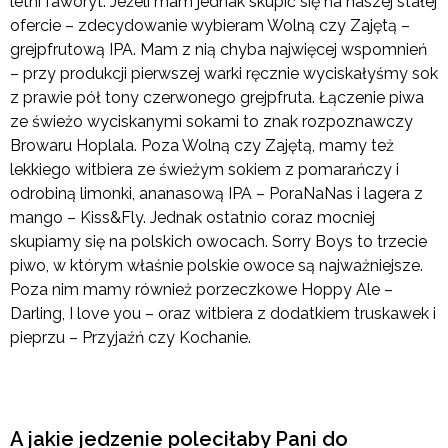
letni faworyt. Jeżeli mam jednak skupić się na naszej stałej
ofercie – zdecydowanie wybieram Wolną czy Zajętą –
grejpfrutową IPA. Mam z nią chyba najwięcej wspomnień
– przy produkcji pierwszej warki ręcznie wyciskałyśmy sok
z prawie pół tony czerwonego grejpfruta. Łączenie piwa
ze świeżo wyciskanymi sokami to znak rozpoznawczy
Browaru Hoplala. Poza Wolną czy Zajętą, mamy też
lekkiego witbiera ze świeżym sokiem z pomarańczy i
odrobiną limonki, ananasową IPA – PoraNaNas i lagera z
mango – Kiss&Fly. Jednak ostatnio coraz mocniej
skupiamy się na polskich owocach. Sorry Boys to trzecie
piwo, w którym właśnie polskie owoce są najważniejsze.
Poza nim mamy również porzeczkowe Hoppy Ale –
Darling, I love you – oraz witbiera z dodatkiem truskawek i
pieprzu – Przyjaźń czy Kochanie.
A jakie jedzenie poleciłaby Pani do