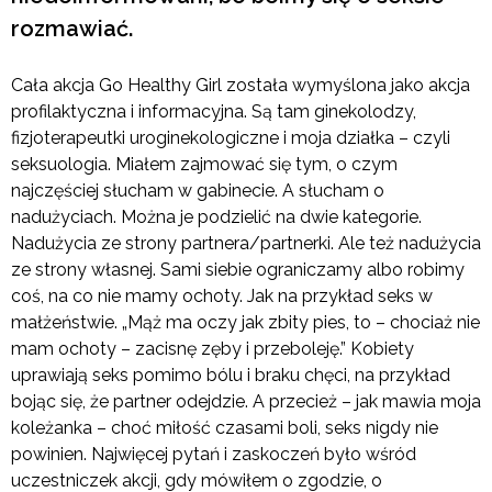
rozmawiać.
Cała akcja Go Healthy Girl została wymyślona jako akcja
profilaktyczna i informacyjna. Są tam ginekolodzy,
fizjoterapeutki uroginekologiczne i moja działka – czyli
seksuologia. Miałem zajmować się tym, o czym
najczęściej słucham w gabinecie. A słucham o
nadużyciach. Można je podzielić na dwie kategorie.
Nadużycia ze strony partnera/partnerki. Ale też nadużycia
ze strony własnej. Sami siebie ograniczamy albo robimy
coś, na co nie mamy ochoty. Jak na przykład seks w
małżeństwie. „Mąż ma oczy jak zbity pies, to – chociaż nie
mam ochoty – zacisnę zęby i przeboleję.” Kobiety
uprawiają seks pomimo bólu i braku chęci, na przykład
bojąc się, że partner odejdzie. A przecież – jak mawia moja
koleżanka – choć miłość czasami boli, seks nigdy nie
powinien. Najwięcej pytań i zaskoczeń było wśród
uczestniczek akcji, gdy mówiłem o zgodzie, o