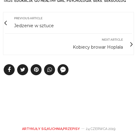
TAGS:
EDUKACJA
,
GO HEALTHY GIRL
,
PSYCHOLOGIA
,
SEKS
,
SEKSUOLOG
PREVIOUS ARTICLE
Jedzenie w sztuce
NEXT ARTICLE
Kobiecy browar Hoplala
ARTYKUŁY SG
,
KUCHNIA
,
PRZEPISY
24 CZERWCA 2019