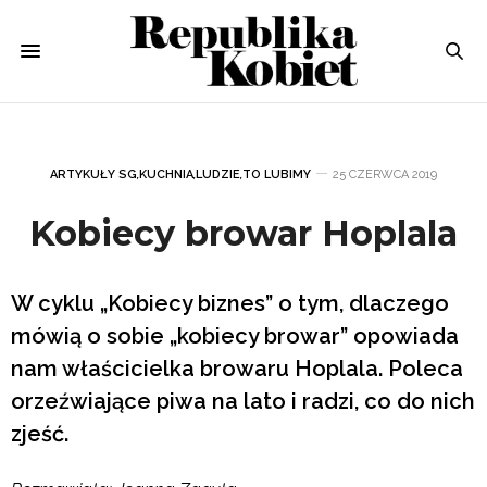
ARTYKUŁY SG
,
KUCHNIA
,
LUDZIE
,
TO LUBIMY
25 CZERWCA 2019
Kobiecy browar Hoplala
W cyklu „Kobiecy biznes” o tym, dlaczego
mówią o sobie „kobiecy browar” opowiada
nam właścicielka browaru Hoplala. Poleca
orzeźwiające piwa na lato i radzi, co do nich
zjeść.