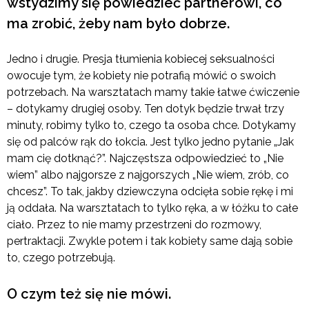
wstydzimy się powiedzieć partnerowi, co
ma zrobić, żeby nam było dobrze.
Jedno i drugie. Presja tłumienia kobiecej seksualności
owocuje tym, że kobiety nie potrafią mówić o swoich
potrzebach. Na warsztatach mamy takie łatwe ćwiczenie
– dotykamy drugiej osoby. Ten dotyk będzie trwał trzy
minuty, robimy tylko to, czego ta osoba chce. Dotykamy
się od palców rąk do łokcia. Jest tylko jedno pytanie „Jak
mam cię dotknąć?”. Najczęstsza odpowiedzieć to „Nie
wiem” albo najgorsze z najgorszych „Nie wiem, zrób, co
chcesz”. To tak, jakby dziewczyna odcięła sobie rękę i mi
ją oddała. Na warsztatach to tylko ręka, a w łóżku to całe
ciało. Przez to nie mamy przestrzeni do rozmowy,
pertraktacji. Zwykle potem i tak kobiety same dają sobie
to, czego potrzebują.
O czym też się nie mówi.