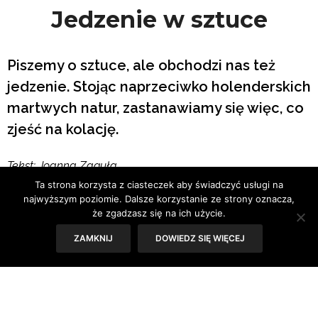
Jedzenie w sztuce
Piszemy o sztuce, ale obchodzi nas też
jedzenie. Stojąc naprzeciwko holenderskich
martwych natur, zastanawiamy się więc, co
zjeść na kolację.
Tekst: Joanna Zaguła
Ta strona korzysta z ciasteczek aby świadczyć usługi na
najwyższym poziomie. Dalsze korzystanie ze strony oznacza,
że zgadzasz się na ich użycie.
ZAMKNIJ
DOWIEDZ SIĘ WIĘCEJ