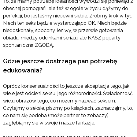
To, że mamy potrzebę idealności wywodzi się poniekąd z
obecnej pornografii, ale też w ogóle w życiu dążymy do
perfekcji, bo jesteśmy niepewni siebie. Zróbmy krok w tył.
Niech ten seks będzie wystarczająco OK. Niech będzie
niedoskonały, spocony, leniwy, w przerwie gotowania
obiadu, między odcinkami serialu, ale NASZ poparty
spontaniczną ZGODĄ.
Gdzie jeszcze dostrzega pan potrzebę
edukowania?
Oprócz konsensualności to jeszcze akceptacja tego, jak
wiele jest odcieni seksu, jego różnorodności. Świadomość
wielu obrazów tego, co możemy nazwać seksem.
Czytajmy o seksie, piszmy po książkach, zaznaczajmy, to,
co nam się podoba (może partner to zobaczy)
zagłębiajmy się w swoje i nasze fantazje.