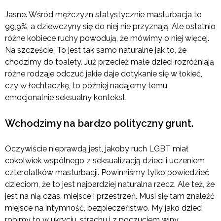
Jasne. Wśród mężczyzn statystycznie masturbacja to
99,9%, a dziewczyny się do niej nie przyznają. Ale ostatnio
różne kobiece ruchy powodują, że mówimy o niej więcej.
Na szczęście. To jest tak samo naturalne jak to, że
chodzimy do toalety. Już przecież małe dzieci rozróżniają
różne rodzaje odczuć jakie daje dotykanie się w łokieć,
czy w łechtaczkę, to później nadajemy temu
emocjonalnie seksualny kontekst.
Wchodzimy na bardzo polityczny grunt.
Oczywiście nieprawdą jest, jakoby ruch LGBT miał
cokolwiek wspólnego z seksualizacją dzieci i uczeniem
czterolatków masturbacji. Powinniśmy tylko powiedzieć
dzieciom, że to jest najbardziej naturalna rzecz. Ale też, że
jest na nią czas, miejsce i przestrzeń. Musi się tam znaleźć
miejsce na intymność, bezpieczeństwo. My jako dzieci
robimy to w ukryciu, strachu i z poczuciem winy.