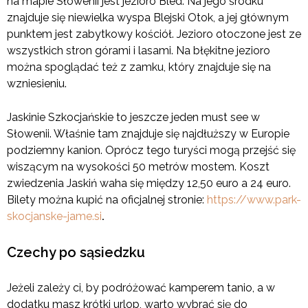
na mapie Słowenii jest jezioro Bled. Na jego środku
znajduje się niewielka wyspa Blejski Otok, a jej głównym
punktem jest zabytkowy kościół. Jezioro otoczone jest ze
wszystkich stron górami i lasami. Na błękitne jezioro
można spoglądać też z zamku, który znajduje się na
wzniesieniu.
Jaskinie Szkocjańskie to jeszcze jeden must see w
Słowenii. Właśnie tam znajduje się najdłuższy w Europie
podziemny kanion. Oprócz tego turyści mogą przejść się
wiszącym na wysokości 50 metrów mostem. Koszt
zwiedzenia Jaskiń waha się między 12,50 euro a 24 euro.
Bilety można kupić na oficjalnej stronie:
https://www.park-
skocjanske-jame.si
.
Czechy po sąsiedzku
Jeżeli zależy ci, by podróżować kamperem tanio, a w
dodatku masz krótki urlop, warto wybrać się do