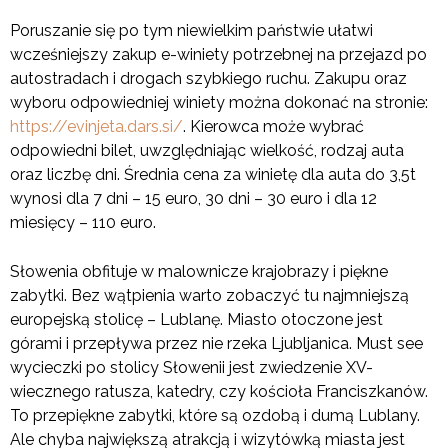
Poruszanie się po tym niewielkim państwie ułatwi
wcześniejszy zakup e-winiety potrzebnej na przejazd po
autostradach i drogach szybkiego ruchu. Zakupu oraz
wyboru odpowiedniej winiety można dokonać na stronie:
https://evinjeta.dars.si/
. Kierowca może wybrać
odpowiedni bilet, uwzględniając wielkość, rodzaj auta
oraz liczbę dni. Średnia cena za winietę dla auta do 3,5t
wynosi dla 7 dni – 15 euro, 30 dni – 30 euro i dla 12
miesięcy – 110 euro.
Słowenia obfituje w malownicze krajobrazy i piękne
zabytki. Bez wątpienia warto zobaczyć tu najmniejszą
europejską stolicę – Lublanę. Miasto otoczone jest
górami i przepływa przez nie rzeka Ljubljanica. Must see
wycieczki po stolicy Słowenii jest zwiedzenie XV-
wiecznego ratusza, katedry, czy kościoła Franciszkanów.
To przepiękne zabytki, które są ozdobą i dumą Lublany.
Ale chyba największą atrakcją i wizytówką miasta jest