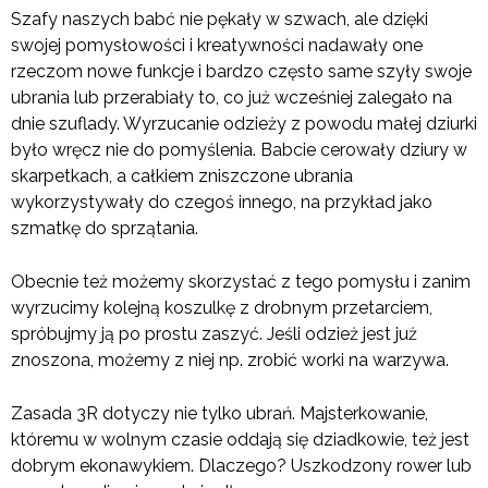
Szafy naszych babć nie pękały w szwach, ale dzięki
swojej pomysłowości i kreatywności nadawały one
rzeczom nowe funkcje i bardzo często same szyły swoje
ubrania lub przerabiały to, co już wcześniej zalegało na
dnie szuflady. Wyrzucanie odzieży z powodu małej dziurki
było wręcz nie do pomyślenia. Babcie cerowały dziury w
skarpetkach, a całkiem zniszczone ubrania
wykorzystywały do czegoś innego, na przykład jako
szmatkę do sprzątania.
Obecnie też możemy skorzystać z tego pomysłu i zanim
wyrzucimy kolejną koszulkę z drobnym przetarciem,
spróbujmy ją po prostu zaszyć. Jeśli odzież jest już
znoszona, możemy z niej np. zrobić worki na warzywa.
Zasada 3R dotyczy nie tylko ubrań. Majsterkowanie,
któremu w wolnym czasie oddają się dziadkowie, też jest
dobrym ekonawykiem. Dlaczego? Uszkodzony rower lub