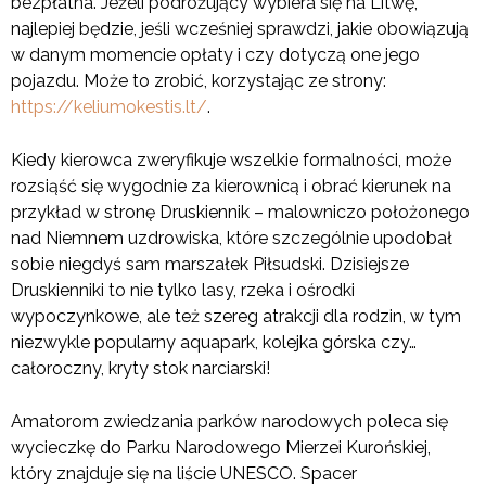
bezpłatna. Jeżeli podróżujący wybiera się na Litwę,
najlepiej będzie, jeśli wcześniej sprawdzi, jakie obowiązują
w danym momencie opłaty i czy dotyczą one jego
pojazdu. Może to zrobić, korzystając ze strony:
https://keliumokestis.lt/
.
Kiedy kierowca zweryfikuje wszelkie formalności, może
rozsiąść się wygodnie za kierownicą i obrać kierunek na
przykład w stronę Druskiennik – malowniczo położonego
nad Niemnem uzdrowiska, które szczególnie upodobał
sobie niegdyś sam marszałek Piłsudski. Dzisiejsze
Druskienniki to nie tylko lasy, rzeka i ośrodki
wypoczynkowe, ale też szereg atrakcji dla rodzin, w tym
niezwykle popularny aquapark, kolejka górska czy…
całoroczny, kryty stok narciarski!
Amatorom zwiedzania parków narodowych poleca się
wycieczkę do Parku Narodowego Mierzei Kurońskiej,
który znajduje się na liście UNESCO. Spacer