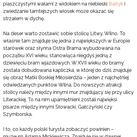
piaszczystymi wałami z widokiem na niebieski
Bałtyk
i
zwiedzanie tamtejszych wiosek może okazać się
strzałem w dychę.
Na deser warto zostawić sobie stolicę Litwy, Wilno. To
właśnie tam znajduje się jedna z największych w Europie
starówek oraz słynna Ostra Brama wybudowana na
początku XVI wieku, stanowiąca niegdyś jedną z
dziewięciu bram wjazdowych. W XVII wieku do bramy
została dobudowana kapliczka, w której do dziś znajduje
się obraz Matki Boskiej Miłosierdzia – jeden z najchętniej
odwiedzanych punktów Wilna. Do nowszych atrakcji
stolicy należy między innymi mur znajdujący się przy ulicy
Literackiej. To na nim upamiętnieni zostali najwięksi
pisarze, między innymi Słowacki, Gałczyński czy
Szymborska.
I to, co każdy polski turysta zobaczyć powinien –
muzeum Adama Mickiewicza. Znajduje się w dawnej