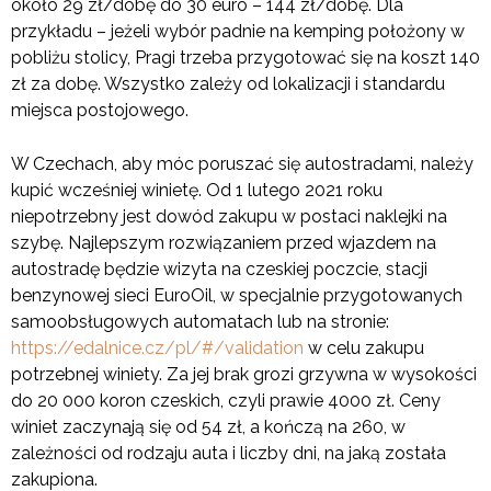
około 29 zł/dobę do 30 euro – 144 zł/dobę. Dla
przykładu – jeżeli wybór padnie na kemping położony w
pobliżu stolicy, Pragi trzeba przygotować się na koszt 140
zł za dobę. Wszystko zależy od lokalizacji i standardu
miejsca postojowego.
W Czechach, aby móc poruszać się autostradami, należy
kupić wcześniej winietę. Od 1 lutego 2021 roku
niepotrzebny jest dowód zakupu w postaci naklejki na
szybę. Najlepszym rozwiązaniem przed wjazdem na
autostradę będzie wizyta na czeskiej poczcie, stacji
benzynowej sieci EuroOil, w specjalnie przygotowanych
samoobsługowych automatach lub na stronie:
https://edalnice.cz/pl/#/validation
w celu zakupu
potrzebnej winiety. Za jej brak grozi grzywna w wysokości
do 20 000 koron czeskich, czyli prawie 4000 zł. Ceny
winiet zaczynają się od 54 zł, a kończą na 260, w
zależności od rodzaju auta i liczby dni, na jaką została
zakupiona.