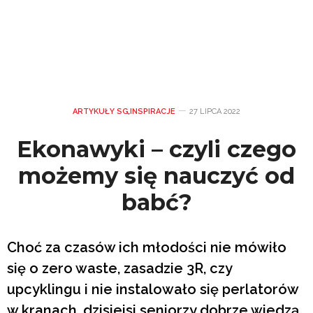
ARTYKUŁY SG
,
INSPIRACJE
27 LIPCA 2022
Ekonawyki – czyli czego
możemy się nauczyć od
babć?
Choć za czasów ich młodości nie mówiło
się o zero waste, zasadzie 3R, czy
upcyklingu i nie instalowało się perlatorów
w kranach, dzisiejsi seniorzy dobrze wiedzą,