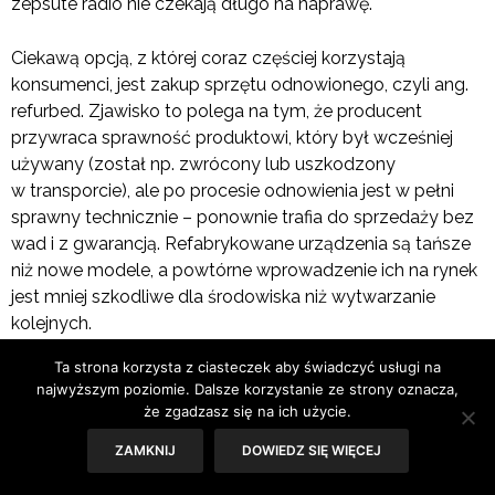
zepsute radio nie czekają długo na naprawę.
Ciekawą opcją, z której coraz częściej korzystają
konsumenci, jest zakup sprzętu odnowionego, czyli ang.
refurbed. Zjawisko to polega na tym, że producent
przywraca sprawność produktowi, który był wcześniej
używany (został np. zwrócony lub uszkodzony
w transporcie), ale po procesie odnowienia jest w pełni
sprawny technicznie – ponownie trafia do sprzedaży bez
wad i z gwarancją. Refabrykowane urządzenia są tańsze
niż nowe modele, a powtórne wprowadzenie ich na rynek
jest mniej szkodliwe dla środowiska niż wytwarzanie
kolejnych.
Ta strona korzysta z ciasteczek aby świadczyć usługi na
Więcej informacji na stronie
www.naszklimat.gov.pl
.
najwyższym poziomie. Dalsze korzystanie ze strony oznacza,
że zgadzasz się na ich użycie.
TAGS:
EKOLOGIA
,
INSPIRACJE
,
KLIMAT
ZAMKNIJ
DOWIEDZ SIĘ WIĘCEJ
PREVIOUS ARTICLE