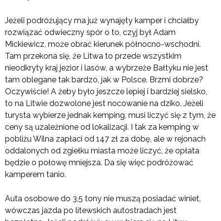
Jeżeli podróżujący ma już wynajęty kamper i chciałby
rozwiązać odwieczny spór o to, czyj był Adam
Mickiewicz, może obrać kierunek północno-wschodni.
Tam przekona się, że Litwa to przede wszystkim
nieodkryty kraj jezior i lasów, a wybrzeże Bałtyku nie jest
tam oblegane tak bardzo, jak w Polsce. Brzmi dobrze?
Oczywiście! A żeby było jeszcze lepiej i bardziej sielsko,
to na Litwie dozwolone jest nocowanie na dziko. Jeżeli
turysta wybierze jednak kemping, musi liczyć się z tym, że
ceny są uzależnione od lokalizacji. I tak za kemping w
pobliżu Wilna zapłaci od 147 zł za dobę, ale w rejonach
oddalonych od zgiełku miasta może liczyć, że opłata
będzie o połowę mniejsza. Da się więc podróżować
kamperem tanio.
Auta osobowe do 3,5 tony nie muszą posiadać winiet,
wówczas jazda po litewskich autostradach jest