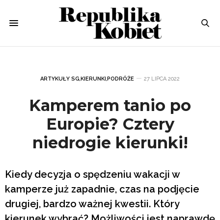
ARTYKUŁY SG
,
KIERUNKI
,
PODRÓŻE
27 LIPCA 2022
Kamperem tanio po
Europie? Cztery
niedrogie kierunki!
Kiedy decyzja o spędzeniu wakacji w
kamperze już zapadnie, czas na podjęcie
drugiej, bardzo ważnej kwestii. Który
kierunek wybrać? Możliwości jest naprawdę