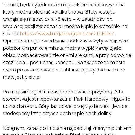
zamek, będący jednocześnie punktem widokowym, na
który można wjechać kolejką linową. Bilety wstępu
wahają się między 13 a 36 euro – w zależności od
wybranej opcji zwiedzania i można kupić je wcześniej na
stronie:
https://www.ljubljanskigrad.si/en/tickets/
.
Oprócz samego zwiedzania, podczas wizyty w najwyżej
położonym punkcie miasta można wypić kawę, zjeść
obiad, pospacerować zielonymi alejkami, a przy odrobinie
szczęścia – posłuchać koncertu. Na zwiedzenie miasta
warto poświęcić dwa dni. Lublana to przykład na to, że
małe jest piękne!
Po miejskim zgiełku czas poobcować z przyrodą. A ta
słoweńska jest niepowtarzalna! Park Narodowy Triglav to
uczta dla oczu. Góry, lazurowe, przejrzyste rzeki i jeziora,
wodospady i zapierające dech w piersiach doliny.
Kolejnym, zaraz po Lublanie najbardziej znanym punktem