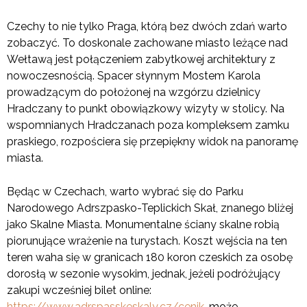
Czechy to nie tylko Praga, którą bez dwóch zdań warto
zobaczyć. To doskonale zachowane miasto leżące nad
Wełtawą jest połączeniem zabytkowej architektury z
nowoczesnością. Spacer słynnym Mostem Karola
prowadzącym do położonej na wzgórzu dzielnicy
Hradczany to punkt obowiązkowy wizyty w stolicy. Na
wspomnianych Hradczanach poza kompleksem zamku
praskiego, rozpościera się przepiękny widok na panoramę
miasta.
Będąc w Czechach, warto wybrać się do Parku
Narodowego Adrszpasko-Teplickich Skał, znanego bliżej
jako Skalne Miasta. Monumentalne ściany skalne robią
piorunujące wrażenie na turystach. Koszt wejścia na ten
teren waha się w granicach 180 koron czeskich za osobę
dorosłą w sezonie wysokim, jednak, jeżeli podróżujący
zakupi wcześniej bilet online:
https://www.adrspasskeskaly.cz/cenik
, może