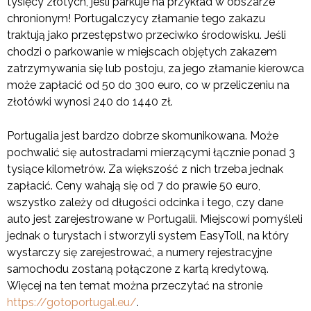
tysięcy złotych, jeśli parkuje na przykład w obszarze
chronionym! Portugalczycy złamanie tego zakazu
traktują jako przestępstwo przeciwko środowisku. Jeśli
chodzi o parkowanie w miejscach objętych zakazem
zatrzymywania się lub postoju, za jego złamanie kierowca
może zapłacić od 50 do 300 euro, co w przeliczeniu na
złotówki wynosi 240 do 1440 zł.
Portugalia jest bardzo dobrze skomunikowana. Może
pochwalić się autostradami mierzącymi łącznie ponad 3
tysiące kilometrów. Za większość z nich trzeba jednak
zapłacić. Ceny wahają się od 7 do prawie 50 euro,
wszystko zależy od długości odcinka i tego, czy dane
auto jest zarejestrowane w Portugalii. Miejscowi pomyśleli
jednak o turystach i stworzyli system EasyToll, na który
wystarczy się zarejestrować, a numery rejestracyjne
samochodu zostaną połączone z kartą kredytową.
Więcej na ten temat można przeczytać na stronie
https://gotoportugal.eu/
.