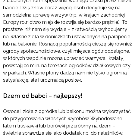
z ulubionych form spędzania wolnego czasu przez nasze
babcie. Dziś znów coraz więcej osób decyduje się na
samodzielną uprawę warzyw (np. w krajach zachodniej
Europy rolnictwo miejskie rozwija się bardzo prężnie). To
prostsze, niż nam się wydaje – z łatwością wyhodujemy
np. własne zioła w doniczkach ustawionych na parapecie
lub na balkonie. Rosnącą popularnością cieszą się również
ogrody społecznościowe, czyli miejsca ogólnodostępne,
w których wspólnie można uprawiać warzywa i kwiaty,
powstające m.in. na terenach ogródków działkowych czy
w parkach. Własne plony dadzą nam nie tylko ogromną
satysfakcję, ale i urozmaicą posiłek.
Dżem od babci – najlepszy!
Owoce i zioła z ogródka lub balkonu można wykorzystać
do przygotowania własnych wyrobów. Wyhodowane
latem truskawki lub borówki przeróbmy na dżem –
świetnie sprawdzą się jako dodatek np. do naleśników.