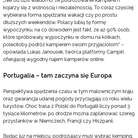
„Nie od dziś wiadomo, że podróżowanie kamperem
kojarzy się z wolnością i niezależnością. To coraz częściej
wybierana forma spędzania wakacji czy po prostu
dłuższych weekendów. Polacy lubią tę formę
wypoczynku, na co dowodem jest fakt, że aż 90% osób,
które spróbowały wypoczynku w domu na kółkach,
poleciłoby podróż kamperem swoim przyjaciołom” –
opowiada Lukas Janousek, twórca platformy Campiri,
oferującej wygodny najem kamperów online.
Portugalia – tam zaczyna się Europa
Perspektywa spędzenia czasu w tym malowniczym kraju
oraz gwarancja udanej pogody przyciągają co roku wielu
turystów. Choć trasa z Polski do Portugalii liczy ponad 3
tysiące kilometrów, po drodze można zaplanować szereg
przystanków w Niemczech, Francji czy Hiszpanii.
Będąc już na miejscu, podróżujący musi wybrać kemping,