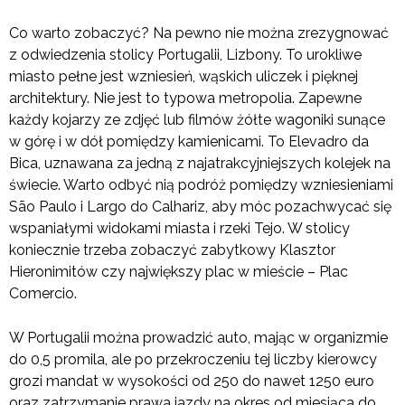
Co warto zobaczyć? Na pewno nie można zrezygnować
z odwiedzenia stolicy Portugalii, Lizbony. To urokliwe
miasto pełne jest wzniesień, wąskich uliczek i pięknej
architektury. Nie jest to typowa metropolia. Zapewne
każdy kojarzy ze zdjęć lub filmów żółte wagoniki sunące
w górę i w dół pomiędzy kamienicami. To Elevadro da
Bica, uznawana za jedną z najatrakcyjniejszych kolejek na
świecie. Warto odbyć nią podróż pomiędzy wzniesieniami
São Paulo i Largo do Calhariz, aby móc pozachwycać się
wspaniałymi widokami miasta i rzeki Tejo. W stolicy
koniecznie trzeba zobaczyć zabytkowy Klasztor
Hieronimitów czy największy plac w mieście – Plac
Comercio.
W Portugalii można prowadzić auto, mając w organizmie
do 0,5 promila, ale po przekroczeniu tej liczby kierowcy
grozi mandat w wysokości od 250 do nawet 1250 euro
oraz zatrzymanie prawa jazdy na okres od miesiąca do