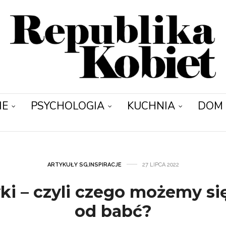
IE
PSYCHOLOGIA
KUCHNIA
DOM
ARTYKUŁY SG
,
INSPIRACJE
27 LIPCA 2022
i – czyli czego możemy si
od babć?