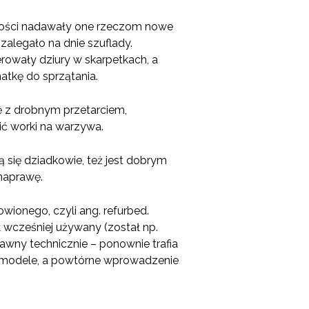
wności nadawały one rzeczom nowe
 zalegało na dnie szuflady.
rowały dziury w skarpetkach, a
atkę do sprzątania.
ę z drobnym przetarciem,
bić worki na warzywa.
 się dziadkowie, też jest dobrym
naprawę.
owionego, czyli ang. refurbed.
 wcześniej używany (został np.
rawny technicznie – ponownie trafia
e modele, a powtórne wprowadzenie