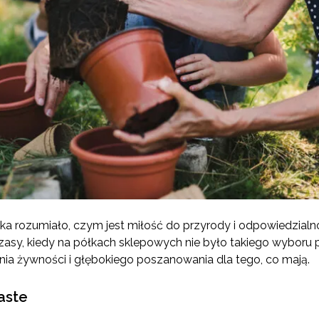
ecka rozumiało, czym jest miłość do przyrody i odpowiedzial
zasy, kiedy na półkach sklepowych nie było takiego wyboru p
ia żywności i głębokiego poszanowania dla tego, co mają.
aste