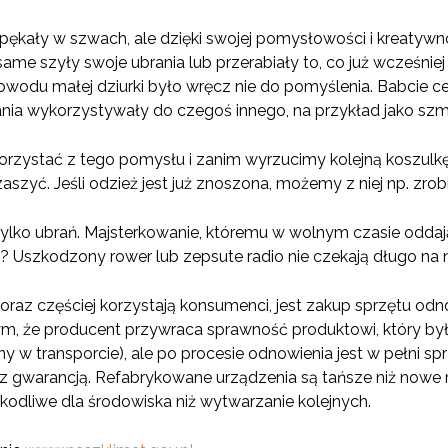
 pękały w szwach, ale dzięki swojej pomysłowości i kreaty
same szyły swoje ubrania lub przerabiały to, co już wcześniej
wodu małej dziurki było wręcz nie do pomyślenia. Babcie ce
nia wykorzystywały do czegoś innego, na przykład jako szm
rzystać z tego pomysłu i zanim wyrzucimy kolejną koszulk
aszyć. Jeśli odzież jest już znoszona, możemy z niej np. zro
ylko ubrań. Majsterkowanie, któremu w wolnym czasie oddają
 Uszkodzony rower lub zepsute radio nie czekają długo na 
coraz częściej korzystają konsumenci, jest zakup sprzętu odn
ym, że producent przywraca sprawność produktowi, który był
 w transporcie), ale po procesie odnowienia jest w pełni sp
 z gwarancją. Refabrykowane urządzenia są tańsze niż now
szkodliwe dla środowiska niż wytwarzanie kolejnych.