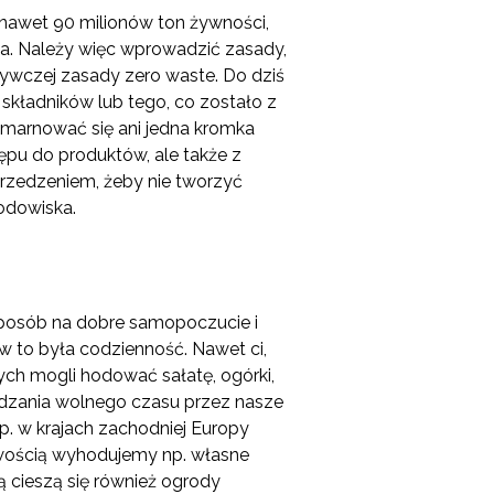
 nawet 90 milionów ton żywności,
ia. Należy więc wprowadzić zasady,
ywczej zasady zero waste. Do dziś
kładników lub tego, co zostało z
zmarnować się ani jedna kromka
ępu do produktów, ale także z
przedzeniem, żeby nie tworzyć
odowiska.
sposób na dobre samopoczucie i
w to była codzienność. Nawet ci,
rych mogli hodować sałatę, ogórki,
pędzania wolnego czasu przez nasze
p. w krajach zachodniej Europy
łatwością wyhodujemy np. własne
ą cieszą się również ogrody