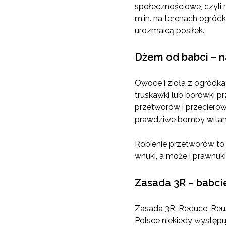
społecznościowe, czyli
m.in. na terenach ogród
urozmaicą posiłek.
Dżem od babci – n
Owoce i zioła z ogród
truskawki lub borówki p
przetworów i przecierów
prawdziwe bomby wita
Robienie przetworów to 
wnuki, a może i prawnuk
Zasada 3R – babcie
Zasada 3R: Reduce, Reus
Polsce niekiedy występuj