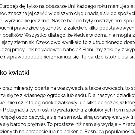
uropejskiej tylko na obszarze Unii każdego roku marnuje się
choć znaczna jej część w dalszym ciągu nadaje się do spożyc
 wyrzucanie jedzenia. Nasze babcie były mistrzyniami spoż
uchni prawdziwe pyszności z zaledwie kilku podstawowych s
 posiłków. Wszystko dlatego, że kiedyś w domu nie mogła 
iejszy ziemniak. Częściowo wynikało to z utrudnionego dost
cudzej pracy. Jak naśladować babcie? Planujmy zakupy z wy
 najprawdopodobniej zmarnują się. To bardzo istotne dla śr
lko kwiatki
 oraz minerały, oparta na warzywach, a także owocach, to 
dzą się te z własnego ogródka lub sadu. Dla naszych dziadkó
ie, mieli często ogródek działkowy lub kilka doniczek, w któ
. Pielęgnacja tych roślin bywała jedną z ulubionych form s
 więcej osób decyduje się na samodzielną uprawę warzyw (n
ja się bardzo prężnie). To prostsze, niż nam się wydaje – z 
wionych na parapecie lub na balkonie. Rosnącą popularności