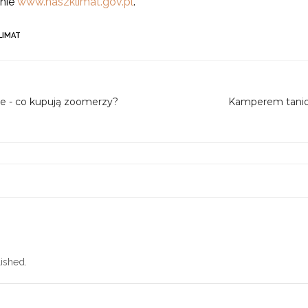
onie
www.naszklimat.gov.pl
.
LIMAT
e - co kupują zoomerzy?
Kamperem tanio 
ished.