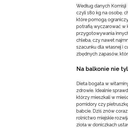
Według danych Komisji E
czyli 180 kg na osobę, 
które pomogą ograniczyć
potrafią wyczarować w k
przygotowywania innych
chleba, czy nawet najmn
szacunku dla własnej i 
zbędnych zapasów, które
Na balkonie nie ty
Dieta bogata w witaminy
zdrowie. Idealnie spraw
którzy mieszkali w mieśc
pomidory czy pietruszkę
babcie. Dziś znów coraz
rolnictwo miejskie rozwi
zioła w doniczkach usta