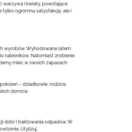
ć warzywa i kwiaty, powstające
tylko ogromną satysfakcję, ale i
nych wyrobów. Wyhodowane latem
o naleśników. Natomiast zrobienie
ędziemy mieć w swoich zapasach
pokoleń – dziadkowie, rodzice,
lskich domów.
ji dóbr i traktowania odpadów. W
tórnie, Utylizuj.