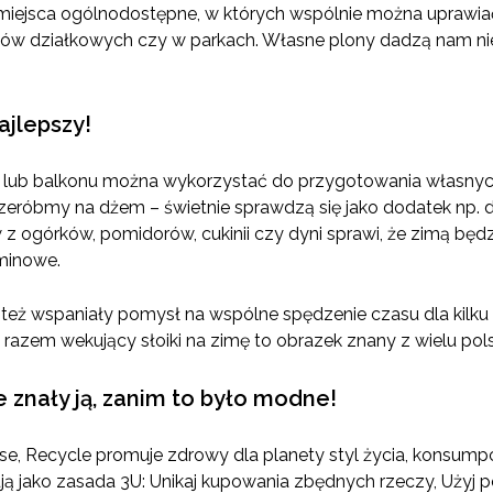
 miejsca ogólnodostępne, w których wspólnie można uprawia
ków działkowych czy w parkach. Własne plony dadzą nam nie 
ajlepszy!
ka lub balkonu można wykorzystać do przygotowania włas
rzeróbmy na dżem – świetnie sprawdzą się jako dodatek np. d
 z ogórków, pomidorów, cukinii czy dyni sprawi, że zimą b
minowe.
też wspaniały pomysł na wspólne spędzenie czasu dla kilku 
i razem wekujący słoiki na zimę to obrazek znany z wielu po
 znały ją, zanim to było modne!
e, Recycle promuje zdrowy dla planety styl życia, konsumpc
ą jako zasada 3U: Unikaj kupowania zbędnych rzeczy, Użyj pow