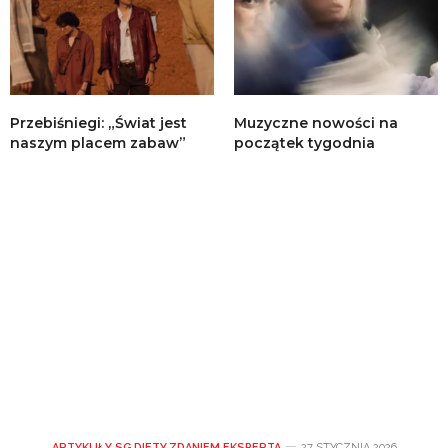
Przebiśniegi: „Świat jest
Muzyczne nowości na
naszym placem zabaw”
początek tygodnia
ARTYKUŁY SG
,
DIETY
,
ZDANIEM EKSPERTA
27 STYCZNIA 2026