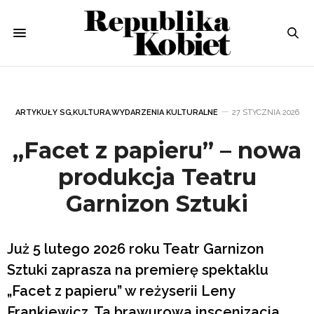
ARTYKUŁY SG
,
KULTURA
,
WYDARZENIA KULTURALNE
27 STYCZNIA 2026
„Facet z papieru” – nowa
produkcja Teatru
Garnizon Sztuki
Już 5 lutego 2026 roku Teatr Garnizon
Sztuki zaprasza na premierę spektaklu
„Facet z papieru” w reżyserii Leny
Frankiewicz. Ta brawurowa inscenizacja