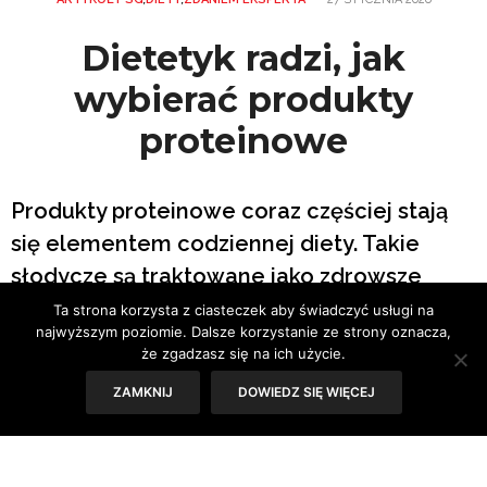
Dietetyk radzi, jak
wybierać produkty
proteinowe
Produkty proteinowe coraz częściej stają
się elementem codziennej diety. Takie
słodycze są traktowane jako zdrowsze
alternatywy, a pozostałe artykuły
Ta strona korzysta z ciasteczek aby świadczyć usługi na
najwyższym poziomie. Dalsze korzystanie ze strony oznacza,
wybierane jako bardziej sycące składniki,
że zgadzasz się na ich użycie.
szczególnie w okresie wyznaczania
ZAMKNIJ
DOWIEDZ SIĘ WIĘCEJ
noworocznych postanowień. Jednak na co
dokładnie zwracać uwagę? Wyjaśnia
dietetyk.