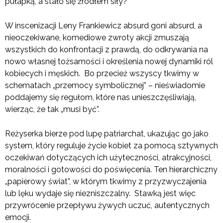
pułapką, a stało się źródłem siły?
W inscenizacji Leny Frankiewicz absurd goni absurd, a
nieoczekiwane, komediowe zwroty akcji zmuszają
wszystkich do konfrontacji z prawdą, do odkrywania na
nowo własnej tożsamości i określenia nowej dynamiki ról
kobiecych i męskich. Bo przecież wszyscy tkwimy w
schematach „przemocy symbolicznej” – nieświadomie
poddajemy się regułom, które nas unieszczęśliwiają,
wierząc, że tak „musi być”.
Reżyserka bierze pod lupę patriarchat, ukazując go jako
system, który reguluje życie kobiet za pomocą sztywnych
oczekiwań dotyczących ich użyteczności, atrakcyjności,
moralności i gotowości do poświęcenia. Ten hierarchiczny
„papierowy świat”, w którym tkwimy z przyzwyczajenia
lub lęku wydaje się niezniszczalny. Stawką jest więc
przywrócenie przepływu żywych uczuć, autentycznych
emocji.