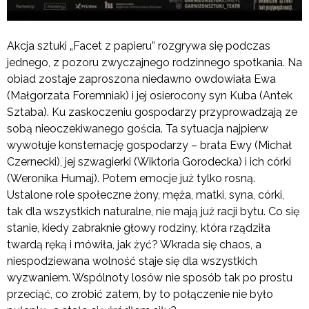
Akcja sztuki „Facet z papieru” rozgrywa się podczas
jednego, z pozoru zwyczajnego rodzinnego spotkania. Na
obiad zostaje zaproszona niedawno owdowiała Ewa
(Małgorzata Foremniak) i jej osierocony syn Kuba (Antek
Sztaba). Ku zaskoczeniu gospodarzy przyprowadzają ze
sobą nieoczekiwanego gościa. Ta sytuacja najpierw
wywołuje konsternację gospodarzy – brata Ewy (Michał
Czernecki), jej szwagierki (Wiktoria Gorodecka) i ich córki
(Weronika Humaj). Potem emocje już tylko rosną.
Ustalone role społeczne żony, męża, matki, syna, córki,
tak dla wszystkich naturalne, nie mają już racji bytu. Co się
stanie, kiedy zabraknie głowy rodziny, która rządziła
twardą ręką i mówiła, jak żyć? Wkrada się chaos, a
niespodziewana wolność staje się dla wszystkich
wyzwaniem. Wspólnoty losów nie sposób tak po prostu
przeciąć, co zrobić zatem, by to połączenie nie było