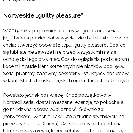
Norweskie „guilty pleasure”
W 2019 roku, po premierze pierwszego sezonu serialu,
jego twórca powiedział w wywiadzie dla telewizji TV2, że
chciał stworzyć opowieść typu „guilty pleasure”. Coś, co
się lubi, ale nie zawsze i nie przed wszystkimi ma się
ochotę do tego przyznać. Coś do oglądania pod ciepłym
kocem i z pudełkiem korzennych pierniczków pod ręką.
Serial pikantny, zabawny, seksowny i szukający absurdów
w kontaktach damsko-męskich oraz relacjach rodzinnych.
Powstało jednak coś więcej. Choć początkowo w
Norwegii serial dostał mieszane recenzje, to pokochała
go międzynarodowa publiczność. Głównie za
„norweskość” właśnie. Taką, którą trudno wychwycić na
pierwszy rzut oka (i ucha). Część żartów jest oparta na
humorze językowym, który niełatwo jest przetłumaczyć.