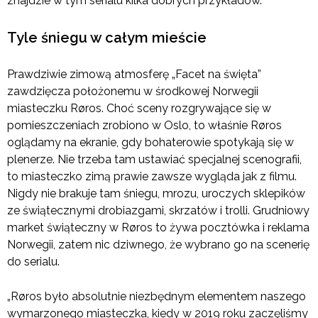
znajdzie w tym serialu kilka dobrych przykładów.
Tyle śniegu w całym mieście
Prawdziwie zimową atmosferę „Facet na święta”
zawdzięcza położonemu w środkowej Norwegii
miasteczku Røros. Choć sceny rozgrywające się w
pomieszczeniach zrobiono w Oslo, to właśnie Røros
oglądamy na ekranie, gdy bohaterowie spotykają się w
plenerze. Nie trzeba tam ustawiać specjalnej scenografii,
to miasteczko zimą prawie zawsze wygląda jak z filmu.
Nigdy nie brakuje tam śniegu, mrozu, uroczych sklepików
ze świątecznymi drobiazgami, skrzatów i trolli. Grudniowy
market świąteczny w Røros to żywa pocztówka i reklama
Norwegii, zatem nic dziwnego, że wybrano go na scenerię
do serialu.
„Røros było absolutnie niezbędnym elementem naszego
wymarzonego miasteczka, kiedy w 2019 roku zaczęliśmy