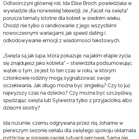
Odtwórczyni głównej roli, Ida Elise Broch, powiedziała w
wywiadzie dla norweskiej telewizji, że „Facet na święta”
porusza tematy istotne dla kobiet w średnim wieku.
Chodzi nie tylko o randkowanie z jego wszystkimi
nowoczesnymi wariacjami, jak speed dating i
odkodowywanie emocji z wiadomości tekstowych.
„Święta są jak lupa, która pokazuje, na jakim etapie życia
się znajdujesz jako kobieta” – stwierdziła podsumowując
wątek o tym, że jest to ten czas w roku, w którym
członkowie rodziny mogą sygnalizować swoje
oczekiwania. Jak długo można być singielką? Czy to już
najwyższy czas na dziecko? Czy można być szczęśliwą,
spędzając święta lub Sylwestra tylko z przyjaciółką albo
dziećmi siostry?
Ida rozumie, czemu odgrywana przez nią Johanne w
pierwszym sezonie serialu dla świętego spokoju okłamała
rodziców w sprawie swojej sytuacji sercowej. Sama nie