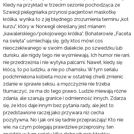
Kiedy na przykład w trzecim sezonie pochodząca ze
Szwecji pielęgniarka przynosi pacjentowi maskotkę
królika, wynika to z jej błędnego zrozumienia terminu „kot
kurzu”, który w Norwegii określany jest mianem
„kawalerskiego/pokojowego królika”. Bohaterowie „Faceta
na święta” uśmiechają się, gdy ktoś mówi coś
nieoczekiwanego w swoim dialekcie, po szwedzku lub
duńsku, ale nigdy tego nie wyśmiewają. Ich humor nie rani,
nie przedrzeźnia i nie wytyka palcami. Nawet, kiedy się
kłócą, to po ludzku, a nie po chamsku. W tym serialu
podchmielona kobieta może w ostatniej chwili zmienić
zdanie w sprawie seksu, a mężczyźnie nie trzeba
tłumaczyć, że ma do tego prawo. Ludzie miewają różne
zdania, ale szanują granice i odmienność innych. Zdarza
się, że ktoś daje innym bez pytania rady, ale jest to
przedstawione raczej jako przywara niż cecha
pozytywna. No i jak oni się ładnie przepraszają! Kto nie
wie, na czym polegają prawdziwe przeprosiny, ten