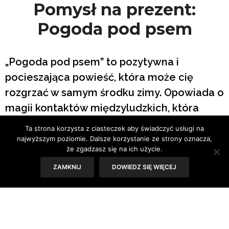
Pomysł na prezent:
Pogoda pod psem
„Pogoda pod psem” to pozytywna i
pocieszająca powieść, która może cię
rozgrzać w samym środku zimy. Opowiada o
magii kontaktów międzyludzkich, która
może się przytrafić nie tylko od święta.
Ta strona korzysta z ciasteczek aby świadczyć usługi na
najwyższym poziomie. Dalsze korzystanie ze strony oznacza,
że zgadzasz się na ich użycie.
Tekst: Sylwia Skorstad
ZAMKNIJ
DOWIEDZ SIĘ WIĘCEJ