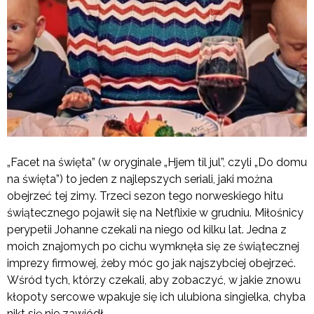
„Facet na święta” (w oryginale „Hjem til jul”, czyli „Do domu
na święta”) to jeden z najlepszych seriali, jaki można
obejrzeć tej zimy. Trzeci sezon tego norweskiego hitu
świątecznego pojawił się na Netflixie w grudniu. Miłośnicy
perypetii Johanne czekali na niego od kilku lat. Jedna z
moich znajomych po cichu wymknęła się ze świątecznej
imprezy firmowej, żeby móc go jak najszybciej obejrzeć.
Wśród tych, którzy czekali, aby zobaczyć, w jakie znowu
kłopoty sercowe wpakuje się ich ulubiona singielka, chyba
nikt się nie zawiódł.