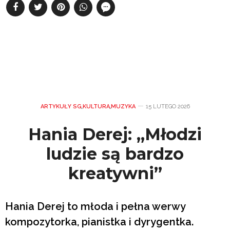
ARTYKUŁY SG
,
KULTURA
,
MUZYKA
15 LUTEGO 2026
Hania Derej: „Młodzi
ludzie są bardzo
kreatywni”
Hania Derej to młoda i pełna werwy
kompozytorka, pianistka i dyrygentka.