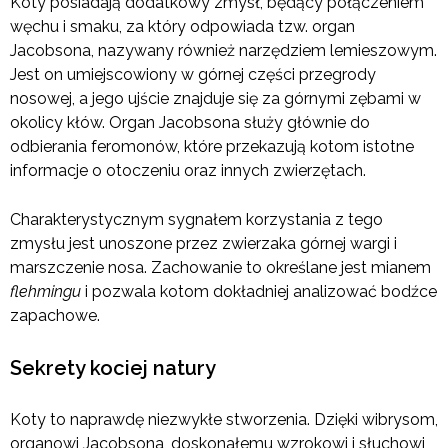
Koty posiadają dodatkowy zmysł, będący połączeniem
węchu i smaku, za który odpowiada tzw. organ
Jacobsona, nazywany również narzędziem lemieszowym.
Jest on umiejscowiony w górnej części przegrody
nosowej, a jego ujście znajduje się za górnymi zębami w
okolicy kłów. Organ Jacobsona służy głównie do
odbierania feromonów, które przekazują kotom istotne
informacje o otoczeniu oraz innych zwierzętach.
Charakterystycznym sygnałem korzystania z tego
zmysłu jest unoszone przez zwierzaka górnej wargi i
marszczenie nosa. Zachowanie to określane jest mianem
flehmingu
i pozwala kotom dokładniej analizować bodźce
zapachowe.
Sekrety kociej natury
Koty to naprawdę niezwykłe stworzenia. Dzięki wibrysom,
organowi Jacobsona, doskonałemu wzrokowi i słuchowi