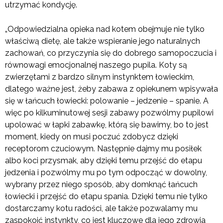
utrzymać kondycję.
„Odpowiedzialna opieka nad kotem obejmuje nie tylko
właściwą dietę, ale także wspieranie jego naturalnych
zachowań, co przyczynia się do dobrego samopoczucia i
równowagi emocjonalnej naszego pupila. Koty są
zwierzętami z bardzo silnym instynktem łowieckim,
dlatego ważne jest, żeby zabawa z opiekunem wpisywała
się w łańcuch łowiecki: polowanie – jedzenie – spanie. A
więc po kilkuminutowej sesji zabawy pozwólmy pupilowi
upolować w łapki zabawkę, którą się bawimy, bo to jest
moment, kiedy on musi poczuć zdobycz dzięki
receptorom czuciowym. Następnie dajmy mu posiłek
albo koci przysmak, aby dzięki temu przejść do etapu
jedzenia i pozwólmy mu po tym odpocząć w dowolny,
wybrany przez niego sposób, aby domknąć łańcuch
łowiecki i przejść do etapu spania. Dzięki temu nie tylko
dostarczamy kotu radości, ale także pozwalamy mu
zaspokoić instynkty, co jest kluczowe dla jego zdrowia