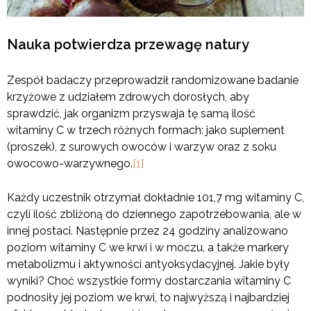
Nauka potwierdza przewagę natury
Zespół badaczy przeprowadził randomizowane badanie
krzyżowe z udziałem zdrowych dorosłych, aby
sprawdzić, jak organizm przyswaja tę samą ilość
witaminy C w trzech różnych formach: jako suplement
(proszek), z surowych owoców i warzyw oraz z soku
owocowo-warzywnego.
[1]
Każdy uczestnik otrzymał dokładnie 101,7 mg witaminy C,
czyli ilość zbliżoną do dziennego zapotrzebowania, ale w
innej postaci. Następnie przez 24 godziny analizowano
poziom witaminy C we krwi i w moczu, a także markery
metabolizmu i aktywności antyoksydacyjnej. Jakie były
wyniki? Choć wszystkie formy dostarczania witaminy C
podnosiły jej poziom we krwi, to najwyższą i najbardziej