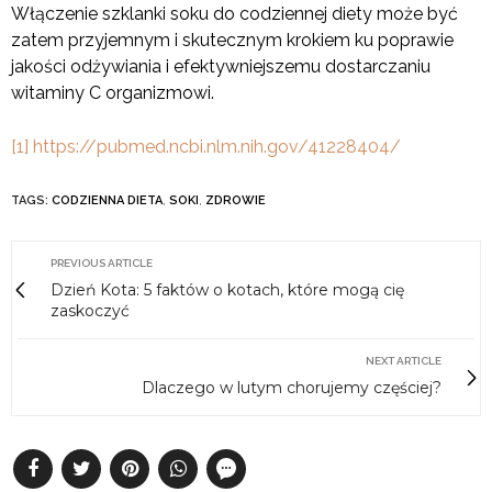
Włączenie szklanki soku do codziennej diety może być
zatem przyjemnym i skutecznym krokiem ku poprawie
jakości odżywiania i efektywniejszemu dostarczaniu
witaminy C organizmowi.
[1]
https://pubmed.ncbi.nlm.nih.gov/41228404/
TAGS:
CODZIENNA DIETA
,
SOKI
,
ZDROWIE
PREVIOUS ARTICLE
Dzień Kota: 5 faktów o kotach, które mogą cię
zaskoczyć
NEXT ARTICLE
Dlaczego w lutym chorujemy częściej?