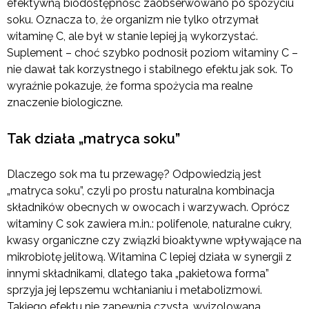
efektywną biodostępność zaobserwowano po spożyciu
soku. Oznacza to, że organizm nie tylko otrzymał
witaminę C, ale był w stanie lepiej ją wykorzystać.
Suplement – choć szybko podnosił poziom witaminy C –
nie dawał tak korzystnego i stabilnego efektu jak sok. To
wyraźnie pokazuje, że forma spożycia ma realne
znaczenie biologiczne.
Tak działa „matryca soku”
Dlaczego sok ma tu przewagę? Odpowiedzią jest
„matryca soku”, czyli po prostu naturalna kombinacja
składników obecnych w owocach i warzywach. Oprócz
witaminy C sok zawiera m.in.: polifenole, naturalne cukry,
kwasy organiczne czy związki bioaktywne wpływające na
mikrobiotę jelitową. Witamina C lepiej działa w synergii z
innymi składnikami, dlatego taka „pakietowa forma”
sprzyja jej lepszemu wchłanianiu i metabolizmowi.
Takiego efektu nie zapewnia czysta, wyizolowana