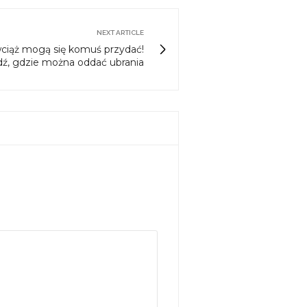
NEXT ARTICLE
wciąż mogą się komuś przydać!
ź, gdzie można oddać ubrania