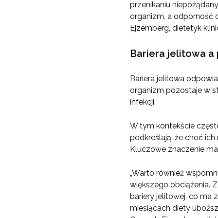
przenikaniu niepożądanyc
organizm, a odporność d
Ejzemberg, dietetyk klini
Bariera jelitowa a
Bariera jelitowa odpowia
organizm pozostaje w st
infekcji.
W tym kontekście często
podkreślają, że choć ich
Kluczowe znaczenie ma w
„Warto również wspomnie
większego obciążenia. Za
bariery jelitowej, co m
miesiącach diety uboższ