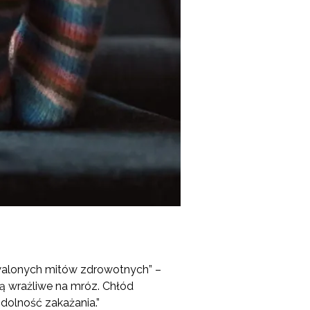
utrwalonych mitów zdrowotnych” –
 są wrażliwe na mróz. Chłód
zdolność zakażania.”