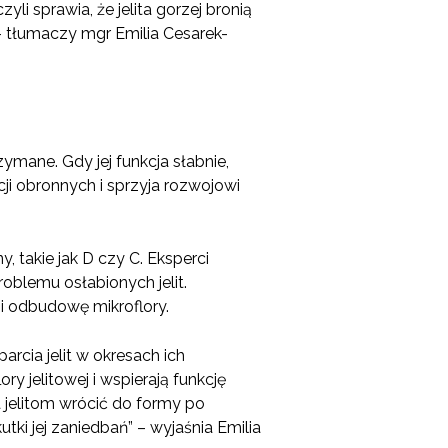
li sprawia, że jelita gorzej bronią
 – tłumaczy mgr Emilia Cesarek-
ymane. Gdy jej funkcja słabnie,
ji obronnych i sprzyja rozwojowi
 takie jak D czy C. Eksperci
oblemu osłabionych jelit.
i odbudowę mikroflory.
rcia jelit w okresach ich
y jelitowej i wspierają funkcję
 jelitom wrócić do formy po
ki jej zaniedbań” – wyjaśnia Emilia