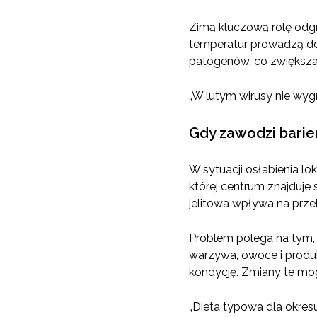
Zimą kluczową rolę odg
temperatur prowadzą do i
patogenów, co zwiększa 
„W lutym wirusy nie wyg
Gdy zawodzi barie
W sytuacji osłabienia l
której centrum znajduje
jelitowa wpływa na prze
Problem polega na tym, 
warzywa, owoce i produ
kondycję. Zmiany te mo
„Dieta typowa dla okresu