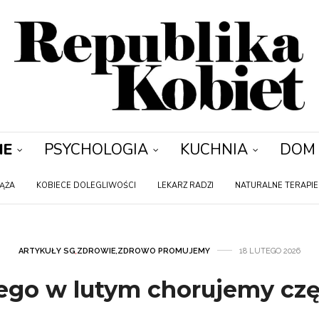
IE
PSYCHOLOGIA
KUCHNIA
DOM
IĄŻA
KOBIECE DOLEGLIWOŚCI
LEKARZ RADZI
NATURALNE TERAPIE
ARTYKUŁY SG
,
ZDROWIE
,
ZDROWO PROMUJEMY
18 LUTEGO 2026
ego w lutym chorujemy czę