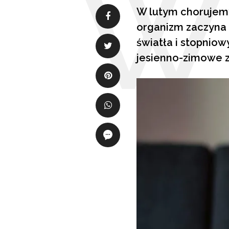
W lutym chorujemy
organizm zaczyna g
światła i stopnio
jesienno-zimowe z