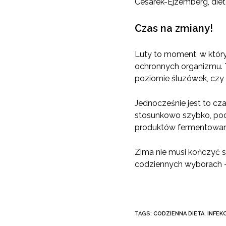
Cesarek-Ejzemberg, diet
Czas na zmiany!
Luty to moment, w który
ochronnych organizmu. T
poziomie śluzówek, czy
Jednocześnie jest to cz
stosunkowo szybko, pod
produktów fermentowany
Zima nie musi kończyć s
codziennych wyborach – c
TAGS:
CODZIENNA DIETA
,
INFEK