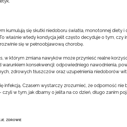
etyk.
m kumulują się skutki niedoboru światła, monotonnej diety i 
o właśnie wtedy kondycja jelit często decyduje o tym, czy i
 rozwinie się w pełnoobjawową chorobę.
as, w którym zmiana nawyków może przynieść realne korzyści.
 warunkiem konsekwencji: odpowiedniego nawodnienia, powr
ch, zdrowych tłuszczów oraz uzupełnienia niedoborów wita
ię infekcją. Czasem wystarczy zrozumieć, że odporność nie b
zyli w tym, jak dbamy o jelita na co dzień, długo zanim poj
CJE
,
ZDROWIE