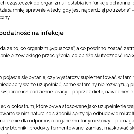
h cząsteczek do organizmu i osłabia ich funkcję ochronną, czy
ziała mniej sprawnie wtedy, gdy jest najbardziej potrzebna”
czny.
 podatność na infekcje
da za to, co organizm „wpuszcza”, a co powinno zostać zatrz
anie przewlekłego przeciążenia, co obniża skuteczność reakc
 pojawia się pytanie, czy wystarczy suplementować witaminy,
 niedobory warto uzupełniać, same witaminy nie rozwiązują pr
sparcie ich codziennej pracy – poprzez dietę, nawodnienie 
ć o colostrum, które bywa stosowane jako uzupełnienie wspa
warte w nim naturalne składniki sprzyjają odbudowie mikroflor
a znaczenie dla odporności organizmu. Innymi słowy – pomaga
ej w błonnik i produkty fermentowane, zamiast maskować skut