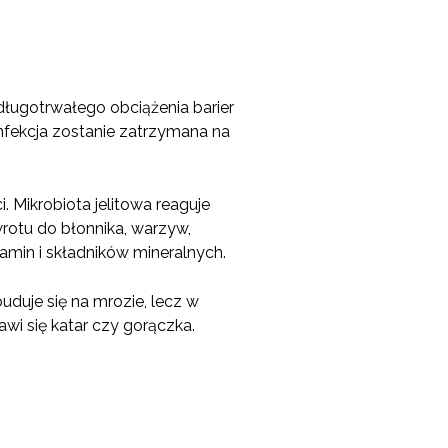
długotrwałego obciążenia barier
nfekcja zostanie zatrzymana na
 Mikrobiota jelitowa reaguje
otu do błonnika, warzyw,
min i składników mineralnych.
uduje się na mrozie, lecz w
awi się katar czy gorączka.