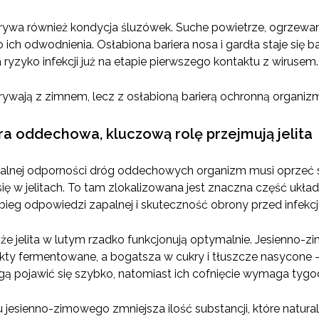
rywa również kondycja śluzówek. Suche powietrze, ogrzewa
ch odwodnienia. Osłabiona bariera nosa i gardła staje się b
ryzyko infekcji już na etapie pierwszego kontaktu z wirusem.
rywają z zimnem, lecz z osłabioną barierą ochronną organizm
ra oddechowa, kluczową rolę przejmują jelita
okalnej odporności dróg oddechowych organizm musi oprzeć 
 się w jelitach. To tam zlokalizowana jest znaczna część ukł
bieg odpowiedzi zapalnej i skuteczność obrony przed infekcj
że jelita w lutym rzadko funkcjonują optymalnie. Jesienno-z
kty fermentowane, a bogatsza w cukry i tłuszcze nasycone 
gą pojawić się szybko, natomiast ich cofnięcie wymaga tyg
 jesienno-zimowego zmniejsza ilość substancji, które naturaln