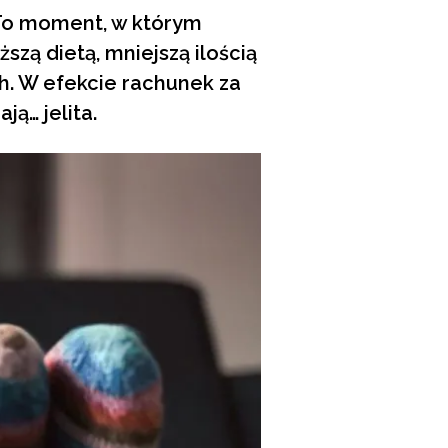
 To moment, w którym
szą dietą, mniejszą ilością
h. W efekcie rachunek za
ą… jelita.