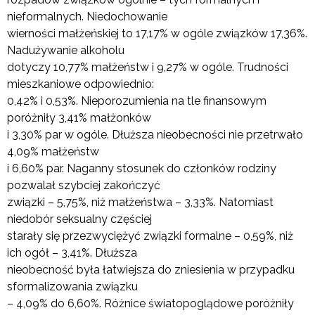
nieformalnych. Niedochowanie
wierności małżeńskiej to 17,17% w ogóle związków 17,36%.
Nadużywanie alkoholu
dotyczy 10,77% małżeństw i 9,27% w ogóle. Trudności
mieszkaniowe odpowiednio:
0,42% i 0,53%. Nieporozumienia na tle finansowym
poróżniły 3,41% małżonków
i 3,30% par w ogóle. Dłuższa nieobecności nie przetrwało
4,09% małżeństw
i 6,60% par. Naganny stosunek do członków rodziny
pozwalał szybciej zakończyć
związki – 5,75%, niż małżeństwa – 3,33%. Natomiast
niedobór seksualny częściej
starały się przezwyciężyć związki formalne – 0,59%, niż
ich ogół – 3,41%. Dłuższa
nieobecność była łatwiejsza do zniesienia w przypadku
sformalizowania związku
– 4,09% do 6,60%. Różnice światopoglądowe poróżniły