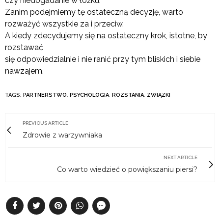
czy niedogadanie w łóżku.
Zanim podejmiemy tę ostateczną decyzję, warto
rozważyć wszystkie za i przeciw.
A kiedy zdecydujemy się na ostateczny krok, istotne, by
rozstawać
się odpowiedzialnie i nie ranić przy tym bliskich i siebie
nawzajem.
TAGS:
PARTNERSTWO
,
PSYCHOLOGIA
,
ROZSTANIA
,
ZWIĄZKI
PREVIOUS ARTICLE
Zdrowie z warzywniaka
NEXT ARTICLE
Co warto wiedzieć o powiększaniu piersi?