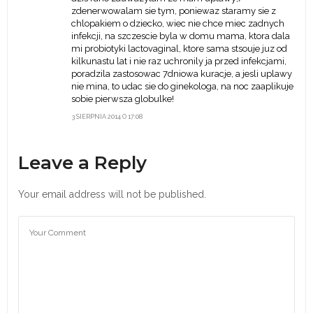
zdenerwowalam sie tym, poniewaz staramy sie z
chlopakiem o dziecko, wiec nie chce miec zadnych
infekcji, na szczescie byla w domu mama, ktora dala
mi probiotyki lactovaginal, ktore sama stsouje juz od
kilkunastu lat i nie raz uchronily ja przed infekcjami,
poradzila zastosowac 7dniowa kuracje, a jesli uplawy
nie mina, to udac sie do ginekologa, na noc zaaplikuje
sobie pierwsza globulke!
3 SIERPNIA 2014 O 17:08
Leave a Reply
Your email address will not be published.