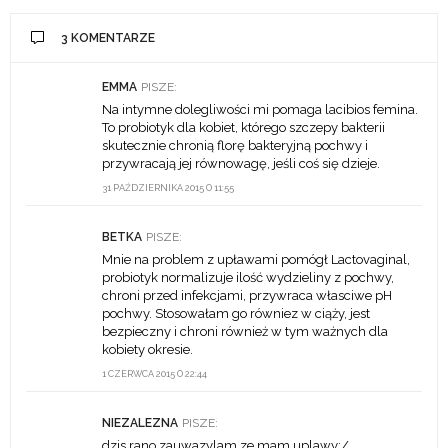
3 KOMENTARZE
EMMA
PISZE:
Na intymne dolegliwości mi pomaga lacibios femina.
To probiotyk dla kobiet, którego szczepy bakterii
skutecznie chronią florę bakteryjną pochwy i
przywracają jej równowagę, jeśli coś się dzieje.
31 PAŹDZIERNIKA 2015 O 11:55
BETKA
PISZE:
Mnie na problem z upławami pomógł Lactovaginal,
probiotyk normalizuje ilość wydzieliny z pochwy,
chroni przed infekcjami, przywraca własciwe pH
pochwy. Stosowałam go równiez w ciąży, jest
bezpieczny i chroni również w tym ważnych dla
kobiety okresie.
1 CZERWCA 2015 O 22:44
NIEZALEZNA
PISZE:
dzis rano zauwazylam ze mam uplawy;/