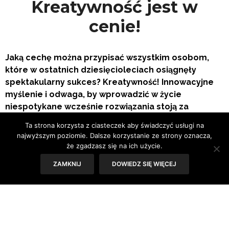
Kreatywność jest w
cenie!
Jaką cechę można przypisać wszystkim osobom,
które w ostatnich dziesięcioleciach osiągnęły
spektakularny sukces? Kreatywność! Innowacyjne
myślenie i odwaga, by wprowadzić w życie
niespotykane wcześnie rozwiązania stoją za
wybitnymi osiągnięciami takich postaci, jak Bill
Ta strona korzysta z ciasteczek aby świadczyć usługi na
Gates, Steve Jobs czy Mark Zuckerberg. Budujące
najwyższym poziomie. Dalsze korzystanie ze strony oznacza,
jest to, że każdy z nas ma od urodzenia bardzo duży
że zgadzasz się na ich użycie.
potencjał kreatywności, a więc realną szansę, by
ZAMKNIJ
DOWIEDZ SIĘ WIĘCEJ
wybić się ponad przeciętność. Warunek jest tylko
jeden – od najmłodszych lat należy tę cechę
rozwijać.
Samodzielny w myśleniu, zaradny, pomysłowy, odważny