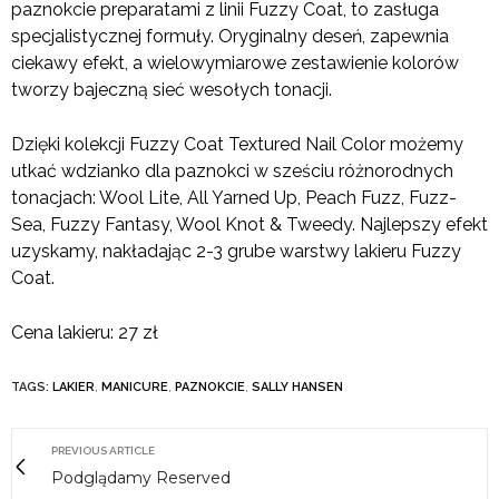
paznokcie preparatami z linii Fuzzy Coat, to zasługa
specjalistycznej formuły. Oryginalny deseń, zapewnia
ciekawy efekt, a wielowymiarowe zestawienie kolorów
tworzy bajeczną sieć wesołych tonacji.
Dzięki kolekcji Fuzzy Coat Textured Nail Color możemy
utkać wdzianko dla paznokci w sześciu różnorodnych
tonacjach: Wool Lite, All Yarned Up, Peach Fuzz, Fuzz-
Sea, Fuzzy Fantasy, Wool Knot & Tweedy. Najlepszy efekt
uzyskamy, nakładając 2-3 grube warstwy lakieru Fuzzy
Coat.
Cena lakieru: 27 zł
TAGS:
LAKIER
,
MANICURE
,
PAZNOKCIE
,
SALLY HANSEN
PREVIOUS ARTICLE
Podglądamy Reserved