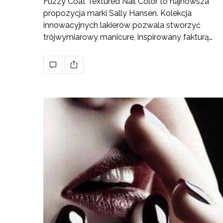
Fuzzy Coat Textured Nail Color to najnowsza
propozycja marki Sally Hansen. Kolekcja
innowacyjnych lakierów pozwala stworzyć
trójwymiarowy manicure, inspirowany fakturą…