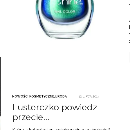
NOWOŚCI KOSMETYCZNE
,
URODA
12 LIPCA 2013
Lusterczko powiedz
przecie…
Który z kolorów jest najpiękniejszy w świecie?