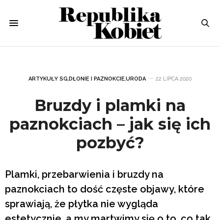
ARTYKUŁY SG
,
DŁONIE I PAZNOKCIE
,
URODA
22 LIPCA 2020
Bruzdy i plamki na
paznokciach – jak się ich
pozbyć?
Plamki, przebarwienia i bruzdy na
paznokciach to dość częste objawy, które
sprawiają, że płytka nie wygląda
estetycznie, a my martwimy się o to, co tak