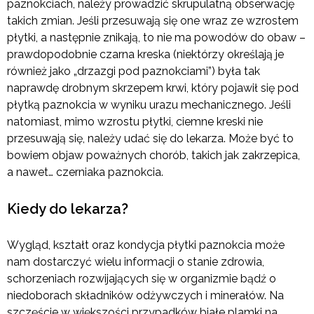
paznokciach, należy prowadzić skrupulatną obserwację
takich zmian. Jeśli przesuwają się one wraz ze wzrostem
płytki, a następnie znikają, to nie ma powodów do obaw –
prawdopodobnie czarna kreska (niektórzy określają je
również jako „drzazgi pod paznokciami”) była tak
naprawdę drobnym skrzepem krwi, który pojawił się pod
płytką paznokcia w wyniku urazu mechanicznego. Jeśli
natomiast, mimo wzrostu płytki, ciemne kreski nie
przesuwają się, należy udać się do lekarza. Może być to
bowiem objaw poważnych chorób, takich jak zakrzepica,
a nawet… czerniaka paznokcia.
Kiedy do lekarza?
Wygląd, kształt oraz kondycja płytki paznokcia może
nam dostarczyć wielu informacji o stanie zdrowia,
schorzeniach rozwijających się w organizmie bądź o
niedoborach składników odżywczych i minerałów. Na
szczęście w większości przypadków białe plamki na