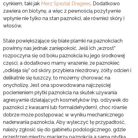
cynkiem, taki jak
Merz Spezial Dragees
. Dodatkowo
zawiera on biotynę, a więc z pewnością pozytywnie
wpłynie nie tylko na stan paznokci, ale również skóry i
włosów.
Stale powiększające się białe plamki na paznokciach
powinny nas jednak zaniepokoić. Jeśli ich „wzrost”
rozpoczyna się od boku paznokcia ku jego środkowej
części, a dodatkowo mamy wrażenie, że paznokieć
„odkleja się” od skóry, przybiera niezdrowy, żółty odcień i
delikatnie się łuszczy, to możemy chorować na
onycholizę. Jest ona spowodowana najczęściej
pocienieniem płytki paznokcia na skutek używania
agresywnie działających kosmetyków (np. odżywek do
paznokci z kwasami lub formaldehydem), choć równie
dobrze może postępować w wyniku mechanicznego
naderwania paznokcia. Aby wyleczyć tę przypadłość,
należy zgłosić się do gabinetu podologicznego, gdzie
przestrzeń między macierzą paznokcia a samą płytką