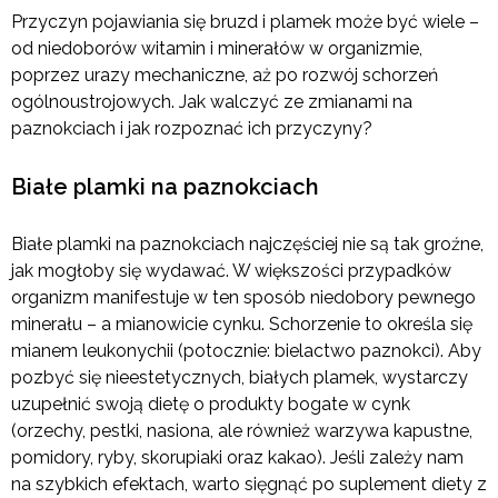
Przyczyn pojawiania się bruzd i plamek może być wiele –
od niedoborów witamin i minerałów w organizmie,
poprzez urazy mechaniczne, aż po rozwój schorzeń
ogólnoustrojowych. Jak walczyć ze zmianami na
paznokciach i jak rozpoznać ich przyczyny?
Białe plamki na paznokciach
Białe plamki na paznokciach najczęściej nie są tak groźne,
jak mogłoby się wydawać. W większości przypadków
organizm manifestuje w ten sposób niedobory pewnego
minerału – a mianowicie cynku. Schorzenie to określa się
mianem leukonychii (potocznie: bielactwo paznokci). Aby
pozbyć się nieestetycznych, białych plamek, wystarczy
uzupełnić swoją dietę o produkty bogate w cynk
(orzechy, pestki, nasiona, ale również warzywa kapustne,
pomidory, ryby, skorupiaki oraz kakao). Jeśli zależy nam
na szybkich efektach, warto sięgnąć po suplement diety z