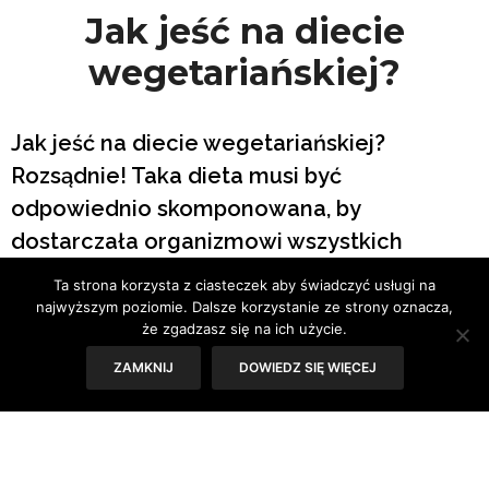
Jak jeść na diecie
wegetariańskiej?
Jak jeść na diecie wegetariańskiej?
Rozsądnie! Taka dieta musi być
odpowiednio skomponowana, by
dostarczała organizmowi wszystkich
niezbędnych substancji odżywczych. Z
Ta strona korzysta z ciasteczek aby świadczyć usługi na
pomocą przychodzi catering
najwyższym poziomie. Dalsze korzystanie ze strony oznacza,
że zgadzasz się na ich użycie.
wegetariański.
ZAMKNIJ
DOWIEDZ SIĘ WIĘCEJ