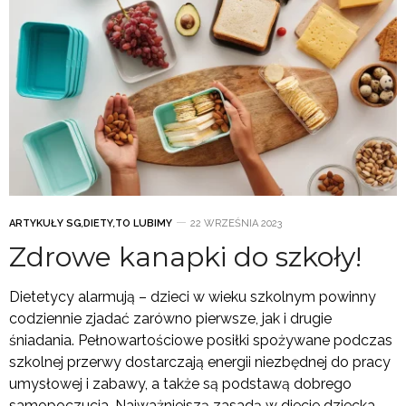
ARTYKUŁY SG
,
DIETY
,
TO LUBIMY
22 WRZEŚNIA 2023
Zdrowe kanapki do szkoły!
Dietetycy alarmują – dzieci w wieku szkolnym powinny
codziennie zjadać zarówno pierwsze, jak i drugie
śniadania. Pełnowartościowe posiłki spożywane podczas
szkolnej przerwy dostarczają energii niezbędnej do pracy
umysłowej i zabawy, a także są podstawą dobrego
samopoczucia. Najważniejszą zasadą w diecie dziecka