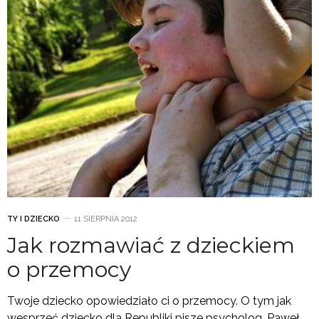
TY I DZIECKO
11 SIERPNIA 2012
Jak rozmawiać z dzieckiem
o przemocy
Twoje dziecko opowiedziało ci o przemocy. O tym jak
wesprzeć dziecko dla Republiki pisze psycholog, Paweł