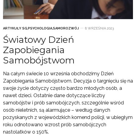
ARTYKUŁY SG
,
PSYCHOLOGIA
,
SAMOROZWÓJ
8 WRZEŚNIA 2023
Światowy Dzień
Zapobiegania
Samobójstwom
Na całym świecie 10 września obchodzimy Dzień
Zapobiegania Samobójstwom. Decyzja o targnięciu się na
swoje życie dotyczy często bardzo młodych osób, a
nawet dzieci. Ostatnie dane dotyczące liczby
samobójstw i prób samobójczych, szczególnie wśród
osób nieletnich, są alarmujące – według danych
pozyskanych z wojewódzkich komend policji, w ubiegłym
roku odnotowano wzrost prób samobójczych
nastolatków o 150%.