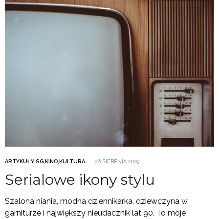
ARTYKUŁY SG
,
KINO
,
KULTURA
26 SIERPNIA 2019
Serialowe ikony stylu
Szalona niania, modna dziennikarka, dziewczyna w
garniturze i największy nieudacznik lat 90. To moje