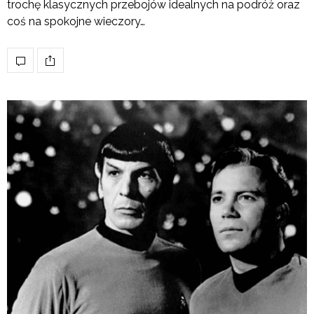
trochę klasycznych przebojów idealnych na podróż oraz
coś na spokojne wieczory…