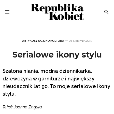
ARTYKUŁY SG
,
KINO
,
KULTURA
26 SIERPNIA 2019
Serialowe ikony stylu
Szalona niania, modna dziennikarka,
dziewczyna w garniturze i największy
nieudacznik lat 90. To moje serialowe ikony
stylu.
Tekst: Joanna Zaguła