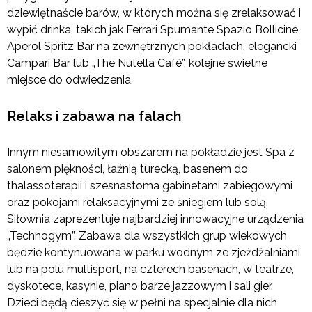
dziewiętnaście barów, w których można się zrelaksować i
wypić drinka, takich jak Ferrari Spumante Spazio Bollicine,
Aperol Spritz Bar na zewnętrznych pokładach, elegancki
Campari Bar lub „The Nutella Café”, kolejne świetne
miejsce do odwiedzenia.
Relaks i zabawa na falach
Innym niesamowitym obszarem na pokładzie jest Spa z
salonem piękności, łaźnią turecką, basenem do
thalassoterapii i szesnastoma gabinetami zabiegowymi
oraz pokojami relaksacyjnymi ze śniegiem lub solą.
Siłownia zaprezentuje najbardziej innowacyjne urządzenia
„Technogym”. Zabawa dla wszystkich grup wiekowych
będzie kontynuowana w parku wodnym ze zjeżdżalniami
lub na polu multisport, na czterech basenach, w teatrze,
dyskotece, kasynie, piano barze jazzowym i sali gier.
Dzieci będą cieszyć się w pełni na specjalnie dla nich