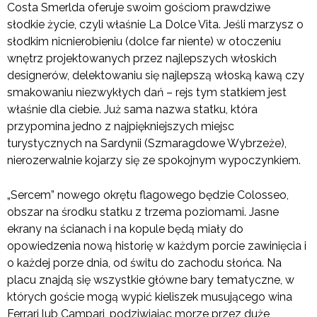
Costa Smerlda oferuje swoim gościom prawdziwe
słodkie życie, czyli właśnie La Dolce Vita. Jeśli marzysz o
słodkim nicnierobieniu (dolce far niente) w otoczeniu
wnętrz projektowanych przez najlepszych włoskich
designerów, delektowaniu się najlepszą włoską kawą czy
smakowaniu niezwykłych dań – rejs tym statkiem jest
właśnie dla ciebie. Już sama nazwa statku, która
przypomina jedno z najpiękniejszych miejsc
turystycznych na Sardynii (Szmaragdowe Wybrzeże),
nierozerwalnie kojarzy się ze spokojnym wypoczynkiem.
„Sercem” nowego okrętu flagowego będzie Colosseo,
obszar na środku statku z trzema poziomami. Jasne
ekrany na ścianach i na kopule będą miały do
opowiedzenia nową historię w każdym porcie zawinięcia i
o każdej porze dnia, od świtu do zachodu słońca. Na
placu znajdą się wszystkie główne bary tematyczne, w
których goście mogą wypić kieliszek musującego wina
Ferrari lub Campari, podziwiając morze przez duże