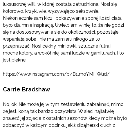
luksusowej willi, w której została zatrudniona. Nosi się
kolorowo, krzykliwie, wyzywająco seksownie.
Niekoniecznie sam kicz i pokazywanie sporej ilości ciała
było dla mnie inspiracją. Uwielbiam w niej to, że nie godzi
się na dostosowywanie się do okoliczności, pozostaje
wspaniałą sobą i nie ma zamiaru nikogo za to
przepraszać. Nosi cekiny, miniówki, sztuczne futra i
mocne kolory, a wokół niej sami ludzie w garniturach. I to
jest piękne.
https://www.instagram.com/p/B1lmoYMHWud/
Carrie Bradshaw
No, ok. Nie może jej w tym zestawieniu zabraknąć, mimo
że jest ikoną tak bardzo oczywistą. W sieci najłatwiej
znaleźć jej zdjęcia z ostatnich sezonów, kiedy można było
zobaczyć w każdym odcinku jakiś dizajnerski ciuch z