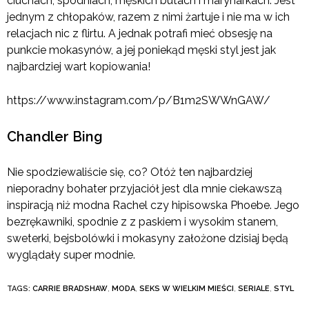
ciuchach, spodniach, męskich butach i marynarkach. Jest
jednym z chłopaków, razem z nimi żartuje i nie ma w ich
relacjach nic z flirtu. A jednak potrafi mieć obsesję na
punkcie mokasynów, a jej poniekąd męski styl jest jak
najbardziej wart kopiowania!
https://www.instagram.com/p/B1m2SWWnGAW/
Chandler Bing
Nie spodziewaliście się, co? Otóż ten najbardziej
nieporadny bohater przyjaciół jest dla mnie ciekawszą
inspiracją niż modna Rachel czy hipisowska Phoebe. Jego
bezrękawniki, spodnie z z paskiem i wysokim stanem,
sweterki, bejsbolówki i mokasyny założone dzisiaj będą
wyglądały super modnie.
TAGS:
CARRIE BRADSHAW
,
MODA
,
SEKS W WIELKIM MIEŚCI
,
SERIALE
,
STYL