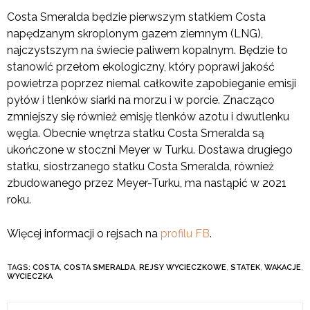
Costa Smeralda będzie pierwszym statkiem Costa
napędzanym skroplonym gazem ziemnym (LNG),
najczystszym na świecie paliwem kopalnym. Będzie to
stanowić przełom ekologiczny, który poprawi jakość
powietrza poprzez niemal całkowite zapobieganie emisji
pyłów i tlenków siarki na morzu i w porcie. Znacząco
zmniejszy się również emisję tlenków azotu i dwutlenku
węgla. Obecnie wnętrza statku Costa Smeralda są
ukończone w stoczni Meyer w Turku. Dostawa drugiego
statku, siostrzanego statku Costa Smeralda, również
zbudowanego przez Meyer-Turku, ma nastąpić w 2021
roku.
Więcej informacji o rejsach na
profilu FB
.
TAGS:
COSTA
,
COSTA SMERALDA
,
REJSY WYCIECZKOWE
,
STATEK
,
WAKACJE
,
WYCIECZKA