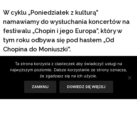
W cyklu „Poniedziałek z kulturą”
namawiamy do wysłuchania koncertów na
festiwalu „Chopin i jego Europa”, który w
tym roku odbywa się pod hasłem „Od
Chopina do Moniuszki”.
Ta strona korzysta z ciasteczek aby świadczyć usługi na
Tekst: Joanna Zaguła
najwyższym poziomie. Dalsze korzystanie ze strony oznacza,
że zgadzasz się na ich użycie.
ZAMKNIJ
DOWIEDZ SIĘ WIĘCEJ