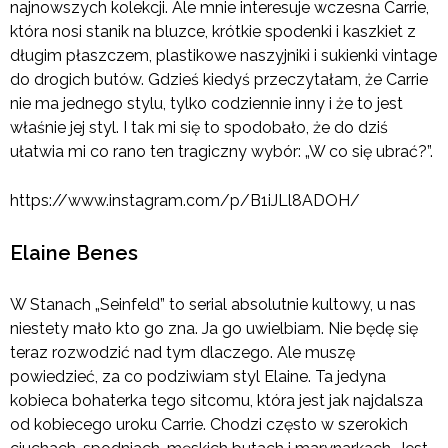
najnowszych kolekcji. Ale mnie interesuje wczesna Carrie,
która nosi stanik na bluzce, krótkie spodenki i kaszkiet z
długim płaszczem, plastikowe naszyjniki i sukienki vintage
do drogich butów. Gdzieś kiedyś przeczytałam, że Carrie
nie ma jednego stylu, tylko codziennie inny i że to jest
właśnie jej styl. I tak mi się to spodobało, że do dziś
ułatwia mi co rano ten tragiczny wybór: „W co się ubrać?”.
https://www.instagram.com/p/B1iJLl8ADOH/
Elaine Benes
W Stanach „Seinfeld” to serial absolutnie kultowy, u nas
niestety mało kto go zna. Ja go uwielbiam. Nie będę się
teraz rozwodzić nad tym dlaczego. Ale muszę
powiedzieć, za co podziwiam styl Elaine. Ta jedyna
kobieca bohaterka tego sitcomu, która jest jak najdalsza
od kobiecego uroku Carrie. Chodzi często w szerokich