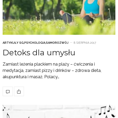
ARTYKUŁY SG
,
PSYCHOLOGIA
,
SAMOROZWÓJ
8 SIERPNIA 2017
Detoks dla umysłu
Zamiast leżenia plackiem na plaży – ćwiczenia i
medytacja, zamiast pizzy i drinków – zdrowa dieta,
akupunktura i masaż. Polacy…