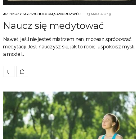
ARTYKUŁY SG
,
PSYCHOLOGIA
,
SAMOROZWÓJ
13 MARCA 2019
Naucz się medytować
Nawet, jeśli nie jesteś mistrzem zen, możesz spróbować
medytacji. Jeśli nauczysz się, jak to robić, uspokoisz myśli,
a może i…