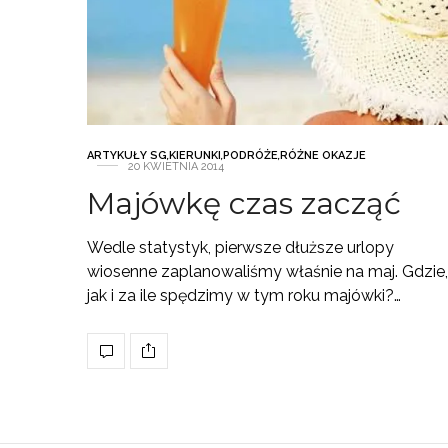
ARTYKUŁY SG
,
KIERUNKI
,
PODRÓŻE
,
RÓŻNE OKAZJE
20 KWIETNIA 2014
Majówkę czas zacząć
Wedle statystyk, pierwsze dłuższe urlopy
wiosenne zaplanowaliśmy właśnie na maj. Gdzie,
jak i za ile spędzimy w tym roku majówki?…