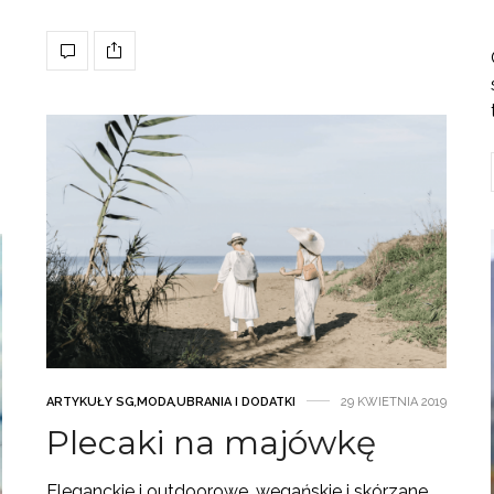
ARTYKUŁY SG
,
MODA
,
UBRANIA I DODATKI
29 KWIETNIA 2019
Plecaki na majówkę
Eleganckie i outdoorowe, wegańskie i skórzane.