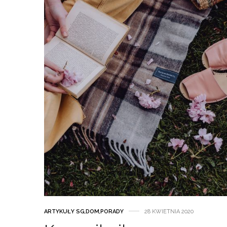
ARTYKUŁY SG
,
DOM
,
PORADY
28 KWIETNIA 2020