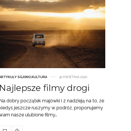
ARTYKUŁY SG
,
KINO
,
KULTURA
30 KWIETNIA 2020
Najlepsze filmy drogi
Na dobry początek majówki i z nadzieją na to, że
kiedyś jeszcze ruszymy w podróż, proponujemy
wam nasze ulubione filmy…