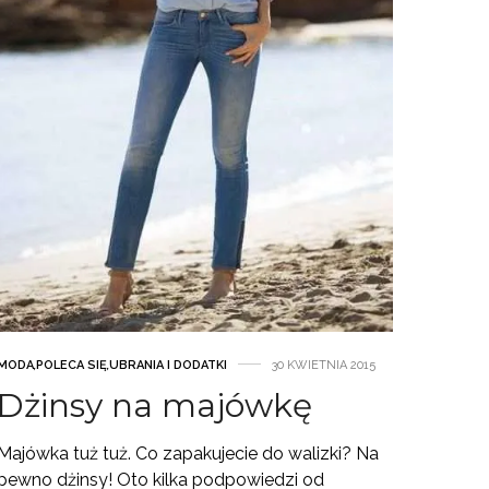
MODA
,
POLECA SIĘ
,
UBRANIA I DODATKI
30 KWIETNIA 2015
Dżinsy na majówkę
Majówka tuż tuż. Co zapakujecie do walizki? Na
pewno dżinsy! Oto kilka podpowiedzi od