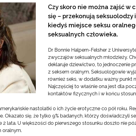
Czy skoro nie można zajść w cią
się – przekonują seksuolodzy i
kiedyś miejsce seksu oralne
seksualnych człowieka.
Dr Bonnie Halpern-Felsher z Uniwersyte
zwyczajów seksualnych młodzieży. Cho
deklaruje dziewictwo, to jednoczenie 
z seksem oralnym. Seksuologowie wyjaś
również seks, w dodatku ważny punkt 
Najczęściej to właśnie ona jest dla p
kontaktów fizycznych i w końcu stosun
amerykańskie nastolatki o ich życie erotyczne co pół roku. R
. Okazało się, że tylko 9% badanych, którzy doświadczyli s
e 2 lata. U większości do pierwszego stosunku doszło nie pó
 oralnym.