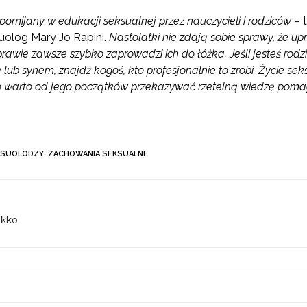
 pomijany w edukacji seksualnej przez nauczycieli i rodziców –
t
uolog Mary Jo Rapini.
Nastolatki nie zdają sobie sprawy, że up
awie zawsze szybko zaprowadzi ich do łóżka. Jeśli jesteś rodzice
lub synem, znajdź kogoś, kto profesjonalnie to zrobi. Życie s
o warto od jego początków przekazywać rzetelną wiedzę pom
KSUOLODZY
,
ZACHOWANIA SEKSUALNE
ekko