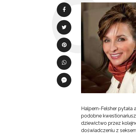
Halpern-Felsher pytała 
podobne kwestionariusze
dziewictwo przez kolejn
doświadczeniu z seksem