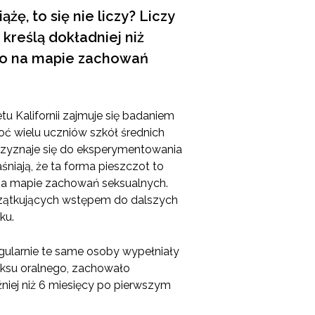
żę, to się nie liczy? Liczy
 kreślą dokładniej niż
go na mapie zachowań
tu Kalifornii zajmuje się badaniem
ć wielu uczniów szkół średnich
przyznaje się do eksperymentowania
niają, że ta forma pieszczot to
na mapie zachowań seksualnych.
oczątkujących wstępem do dalszych
ku.
egularnie te same osoby wypełniały
eksu oralnego, zachowało
źniej niż 6 miesięcy po pierwszym