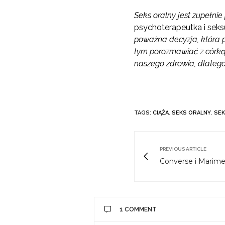
Seks oralny jest zupełnie
psychoterapeutka i seks
poważna decyzja, która pr
tym porozmawiać z córką 
naszego zdrowia, dlateg
TAGS:
CIĄŻA
,
SEKS ORALNY
,
SE
PREVIOUS ARTICLE
Converse i Marim
1 COMMENT