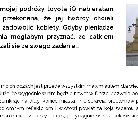
ojej podróży toyotą iQ nabierałam
przekonana, że jej twórcy chcieli
 zadowolić kobiety. Gdyby pieniądze
nia mogłabym przyznać, że całkiem
zali się ze swego zadania…
w moich oczach jest przede wszystkim małym autem dla wielk
duże, że wygodnie w nim będzie nawet w futrze, pozwala popis
zemknąć na drugi koniec miasta i nie sprawia problemów pr
ogromnym reflektorom i wlotowi powietrza kojarzącemu 
knie uwadze przyjaciółek, przyciągnie wzrok ciekawskich