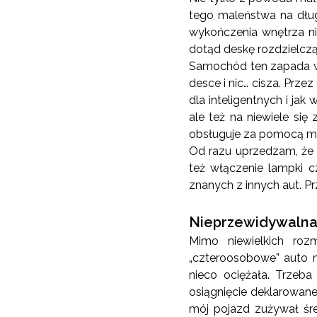
tego maleństwa na dług
wykończenia wnętrza n
dotąd deskę rozdzielcz
Samochód ten zapada w p
desce i nic… cisza. Prze
dla inteligentnych i ja
ale też na niewiele się 
obsługuje za pomocą ma
Od razu uprzedzam, że 
też włączenie lampki c
znanych z innych aut. P
Nieprzewidywaln
Mimo niewielkich roz
„czteroosobowe” auto n
nieco ociężała. Trzeb
osiągnięcie deklarowane
mój pojazd zużywał śre