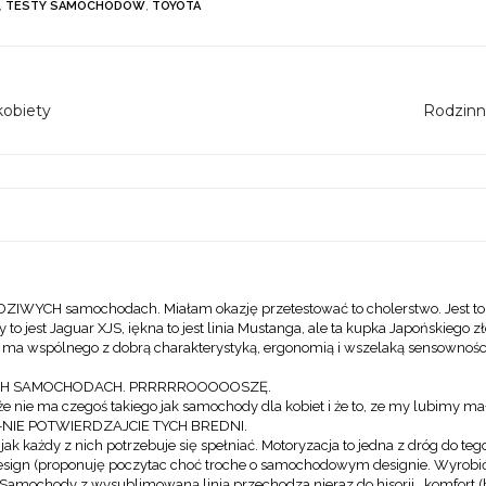
,
TESTY SAMOCHODÓW
,
TOYOTA
kobiety
Rodzinne
IWYCH samochodach. Miałam okazję przetestować to cholerstwo. Jest to 
ny to jest Jaguar XJS, iękna to jest linia Mustanga, ale ta kupka Japońskie
j ma wspólnego z dobrą charakterystyką, ergonomią i wszelaką sensownośc
CH SAMOCHODACH. PRRRRROOOOOSZĘ.
że nie ma czegoś takiego jak samochody dla kobiet i że to, ze my lubimy m
-NIE POTWIERDZAJCIE TYCH BREDNI.
 jak każdy z nich potrzebuje się spełniać. Motoryzacja to jedna z dróg do te
design (proponuję poczytac choć troche o samochodowym designie. Wyrobić s
. Samochody z wysublimowaną linią przechodza nieraz do hisorii., komfort 