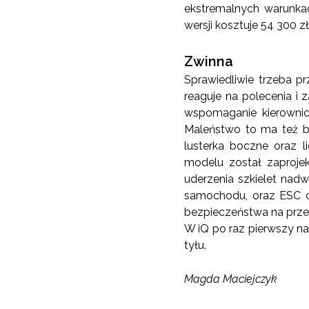
ekstremalnych warunka
wersji kosztuje 54 300 zł
Zwinna
Sprawiedliwie trzeba p
reaguje na polecenia i 
wspomaganie kierownic
Maleństwo to ma też b
lusterka boczne oraz 
modelu został zaprojek
uderzenia szkielet nad
samochodu, oraz ESC cz
bezpieczeństwa na przed
W iQ po raz pierwszy n
tyłu.
Magda Maciejczyk