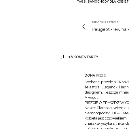
TAGS:
SAMOCHODY DLA KOBIET
PREVIOUS ARTICLE
Peugeot - lew na 
18 KOMENTARZY
DONA
PISZE:
Kochane-piszcie o PRAWDZ
żelastwa. Elegancki i ład
designem. I jeszcze mnie
A więc…
PISZCIE O PRAWDZIWY
Nawet Clarcson twierdzi, 
ciemnogrodzki. BŁAGAM
Kobieta jest człowiekiem i
charakterystyka silnika, 
coś, co sie rzadko zdarza