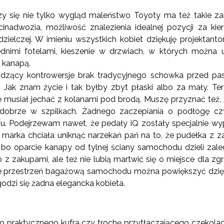
czy się nie tylko wygląd maleństwo Toyoty ma też takie za
inadwozia, możliwość znalezienia idealnej pozycji za ki
dzielczej. W imieniu wszystkich kobiet dziękuję projekta
dnimi fotelami, kieszenie w drzwiach, w których można
 kanapą.
dzący kontrowersje brak tradycyjnego schowka przed pasa
ak znam życie i tak byłby zbyt płaski albo za mały. Ter
e musiał jechać z kolanami pod brodą. Muszę przyznać też
 dobrze w szpilkach. Żadnego zaczepiania o podłogę c
 Podejrzewam nawet, że pedały iQ zostały specjalnie wy
arka chciała uniknąć narzekań pań na to, że pudełka z z
bo oparcie kanapy od tylnej ściany samochodu dzieli zal
 z zakupami, ale też nie lubią martwić się o miejsce dla z
ie przestrzeń bagażową samochodu można powiększyć dzięk
godzi się żadna elegancka kobieta.
o praktycznego kufra czy trochę przytłaczającego czekolad