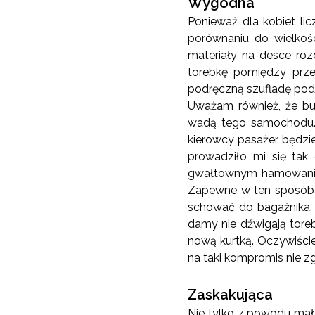
Wygodna
Ponieważ dla kobiet li
porównaniu do wielkośc
materiały na desce roz
torebkę pomiędzy prze
podręczną szufladę pod
Uważam również, że bu
wadą tego samochodu. J
kierowcy pasażer będzi
prowadziło mi się tak
gwałtownym hamowaniu.
Zapewne w ten sposób m
schować do bagażnika, 
damy nie dźwigają toreb
nową kurtką. Oczywiśc
na taki kompromis nie z
Zaskakująca
Nie tylko z powodu mał