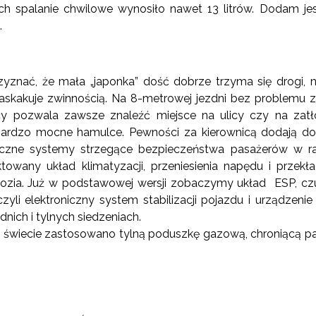
ch spalanie chwilowe wynosiło nawet 13 litrów. Dodam je
.
rzyznać, że mała „japonka” dość dobrze trzyma się drogi, 
zaskakuje zwinnością. Na 8-metrowej jezdni bez problemu za
y pozwala zawsze znaleźć miejsce na ulicy czy na zatł
ardzo mocne hamulce. Pewności za kierownicą dodają do
liczne systemy strzegące bezpieczeństwa pasażerów w ra
towany układ klimatyzacji, przeniesienia napędu i przekła
wozia. Już w podstawowej wersji zobaczymy układ ESP, czuw
yli elektroniczny system stabilizacji pojazdu i urządzeni
nich i tylnych siedzeniach.
a świecie zastosowano tylną poduszkę gazową, chroniącą p