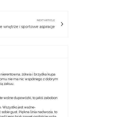
NEXT ARTICLE
 wnętrze i sportowe aspiracje
nierentowna, żółwia i brzydka kupa
go złomu nie ma nic współnego z dobrym
ią zakuu.
ałe wolne dupowózki, to jakiś zabobon
go. Wszystko jest ważne-
obie gust. Piękna linia nadwozia, to
(bądź jego brak nawet-osobiście wolę