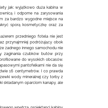
lety jak: wyjątkowo duża kabina w
erownicą i odporne na zarysowania
ntom za bardzo wygodne miejsce na
 ukryć sporą kosmetyczkę oraz za
żerem przedniego fotela nie jest
az przynajmniej podróżujący obok
, że żadnego innego samochodu nie
zy zaginania czubków butów przy
profilowane do wysokich obcasów.
apasowymi pantofelkami nie da się
edwie 16 centymetrów. I co prawda
grzewki wody mineralnej czy torby z
i składanym oparciom kanapy, ale
owego wnętrza, projektanci kabiny