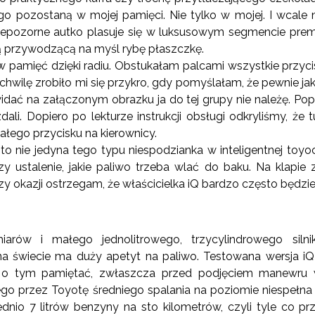
o pozostaną w mojej pamięci. Nie tylko w mojej. I wcale 
iepozorne autko plasuje się w luksusowym segmencie prem
ą przywodzącą na myśl rybę płaszczkę.
amięć dzięki radiu. Obstukałam palcami wszystkie przycisk
z chwilę zrobiło mi się przykro, gdy pomyślałam, że pewnie j
k widać na załączonym obrazku ja do tej grupy nie należę. 
zdali. Dopiero po lekturze instrukcji obsługi odkryliśmy, że 
łego przycisku na kierownicy.
to nie jedyna tego typu niespodzianka w inteligentnej toy
zy ustalenie, jakie paliwo trzeba wlać do baku. Na klapie
rzy okazji ostrzegam, że właścicielka iQ bardzo często będz
a
miarów i małego jednolitrowego, trzycylindrowego si
a świecie ma duży apetyt na paliwo. Testowana wersja iQ
a o tym pamiętać, zwłaszcza przed podjęciem manewru 
go przez Toyotę średniego spalania na poziomie niespełna 5
dnio 7 litrów benzyny na sto kilometrów, czyli tyle co pr