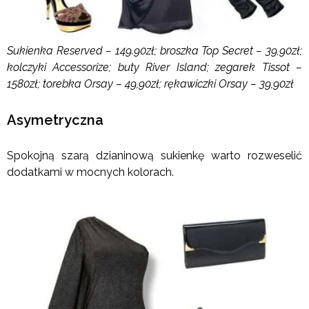
Sukienka Reserved – 149.90zł; broszka Top Secret – 39,90zł;
kolczyki Accessorize; buty River Island; zegarek Tissot –
1580zł; torebka Orsay – 49,90zł; rękawiczki Orsay – 39,90zł
Asymetryczna
Spokojną szarą dzianinową sukienkę warto rozweselić
dodatkami w mocnych kolorach.