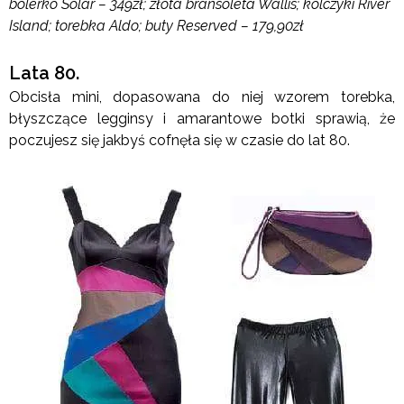
bolerko Solar – 349zł; złota bransoleta Wallis; kolczyki River
Island; torebka Aldo; buty Reserved – 179,90zł
Lata 80.
Obcisła mini, dopasowana do niej wzorem torebka,
błyszczące legginsy i amarantowe botki sprawią, że
poczujesz się jakbyś cofnęła się w czasie do lat 80.