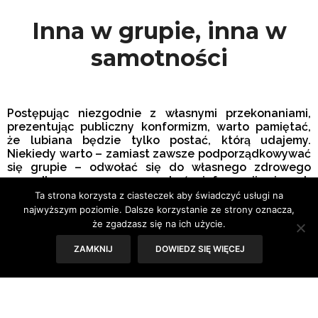
Inna w grupie, inna w
samotności
Postępując niezgodnie z własnymi przekonaniami,
prezentując publiczny konformizm, warto pamiętać,
że lubiana będzie tylko postać, którą udajemy.
Niekiedy warto – zamiast zawsze podporządkowywać
się grupie – odwołać się do własnego zdrowego
rozsądku, samemu poszukać informacji, innych
możliwych rozwiązań.
Ta strona korzysta z ciasteczek aby świadczyć usługi na
najwyższym poziomie. Dalsze korzystanie ze strony oznacza,
że zgadzasz się na ich użycie.
Samotność może być wyborem, alternatywą
ZAMKNIJ
DOWIEDZ SIĘ WIĘCEJ
codzienności. Może dawać chwilę wytchnienia, okazję o
bycia sam na sam ze swoimi marzeniami, myślami,
troskami. Bywa potrzebna. Doceniana jest wówczas,
kiedy nie jest dominującą cechą naszego życia. Na ogół