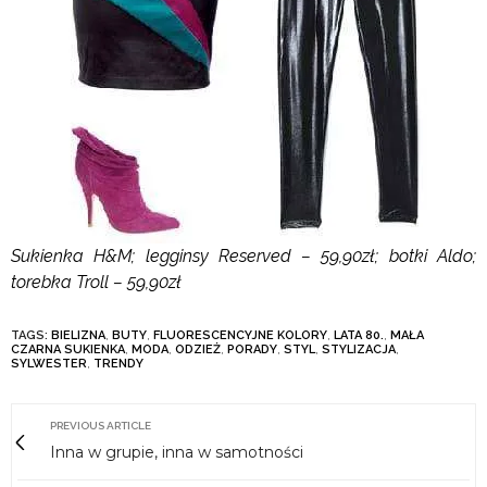
Sukienka H&M; legginsy Reserved – 59,90zł; botki Aldo;
torebka Troll – 59,90zł
TAGS:
BIELIZNA
,
BUTY
,
FLUORESCENCYJNE KOLORY
,
LATA 80.
,
MAŁA
CZARNA SUKIENKA
,
MODA
,
ODZIEŻ
,
PORADY
,
STYL
,
STYLIZACJA
,
SYLWESTER
,
TRENDY
PREVIOUS ARTICLE
Inna w grupie, inna w samotności