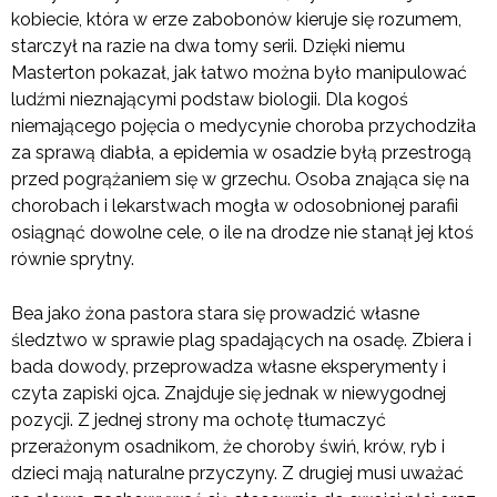
kobiecie, która w erze zabobonów kieruje się rozumem,
starczył na razie na dwa tomy serii. Dzięki niemu
Masterton pokazał, jak łatwo można było manipulować
ludźmi nieznającymi podstaw biologii. Dla kogoś
niemającego pojęcia o medycynie choroba przychodziła
za sprawą diabła, a epidemia w osadzie byłą przestrogą
przed pogrążaniem się w grzechu. Osoba znająca się na
chorobach i lekarstwach mogła w odosobnionej parafii
osiągnąć dowolne cele, o ile na drodze nie stanął jej ktoś
równie sprytny.
Bea jako żona pastora stara się prowadzić własne
śledztwo w sprawie plag spadających na osadę. Zbiera i
bada dowody, przeprowadza własne eksperymenty i
czyta zapiski ojca. Znajduje się jednak w niewygodnej
pozycji. Z jednej strony ma ochotę tłumaczyć
przerażonym osadnikom, że choroby świń, krów, ryb i
dzieci mają naturalne przyczyny. Z drugiej musi uważać