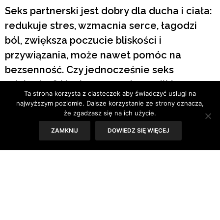
Seks partnerski jest dobry dla ducha i ciała:
redukuje stres, wzmacnia serce, łagodzi
ból, zwiększa poczucie bliskości i
przywiązania, może nawet pomóc na
bezsenność. Czy jednocześnie seks
odchudza? Naukowcy postanowili to
Ta strona korzysta z ciasteczek aby świadczyć usługi na
sprawdzić.
najwyższym poziomie. Dalsze korzystanie ze strony oznacza,
że zgadzasz się na ich użycie.
Tekst: Sylwia Skorstad
ZAMKNIJ
DOWIEDZ SIĘ WIĘCEJ