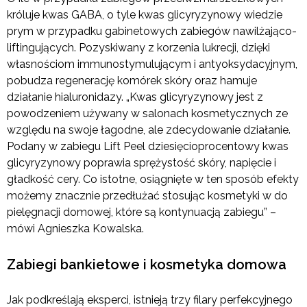
króluje kwas GABA, o tyle kwas glicyryzynowy wiedzie
prym w przypadku gabinetowych zabiegów nawilżająco-
liftingujących. Pozyskiwany z korzenia lukrecji, dzięki
własnościom immunostymulującym i antyoksydacyjnym,
pobudza regenerację komórek skóry oraz hamuje
działanie hialuronidazy. „Kwas glicyryzynowy jest z
powodzeniem używany w salonach kosmetycznych ze
względu na swoje łagodne, ale zdecydowanie działanie.
Podany w zabiegu Lift Peel dziesięcioprocentowy kwas
glicyryzynowy poprawia sprężystość skóry, napięcie i
gładkość cery. Co istotne, osiągnięte w ten sposób efekty
możemy znacznie przedłużać stosując kosmetyki w do
pielęgnacji domowej, które są kontynuacją zabiegu” –
mówi Agnieszka Kowalska.
Zabiegi bankietowe i kosmetyka domowa
Jak podkreślają eksperci, istnieją trzy filary perfekcyjnego