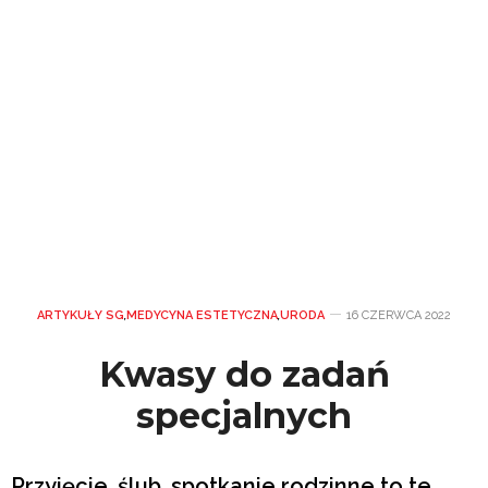
ARTYKUŁY SG
,
MEDYCYNA ESTETYCZNA
,
URODA
16 CZERWCA 2022
Kwasy do zadań
specjalnych
Przyjęcie, ślub, spotkanie rodzinne to te