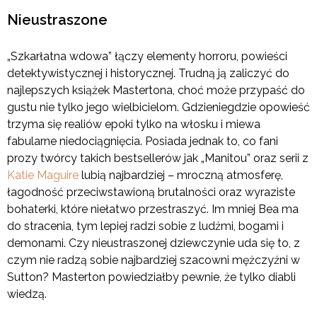
Nieustraszone
„Szkarłatna wdowa” łączy elementy horroru, powieści
detektywistycznej i historycznej. Trudną ją zaliczyć do
najlepszych książek Mastertona, choć może przypaść do
gustu nie tylko jego wielbicielom. Gdzieniegdzie opowieść
trzyma się realiów epoki tylko na włosku i miewa
fabularne niedociągnięcia. Posiada jednak to, co fani
prozy twórcy takich bestsellerów jak „Manitou” oraz serii z
Katie Maguire
lubią najbardziej – mroczną atmosferę,
łagodność przeciwstawioną brutalności oraz wyraziste
bohaterki, które niełatwo przestraszyć. Im mniej Bea ma
do stracenia, tym lepiej radzi sobie z ludźmi, bogami i
demonami. Czy nieustraszonej dziewczynie uda się to, z
czym nie radzą sobie najbardziej szacowni mężczyźni w
Sutton? Masterton powiedziałby pewnie, że tylko diabli
wiedzą.