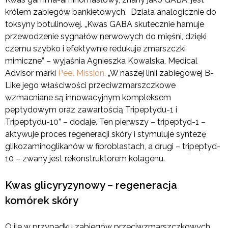
królem zabiegów bankietowych. Działa analogicznie do
toksyny botulinowej. „Kwas GABA skutecznie hamuje
przewodzenie sygnałów nerwowych do mięśni, dzięki
czemu szybko i efektywnie redukuje zmarszczki
mimiczne” – wyjaśnia Agnieszka Kowalska, Medical
Advisor marki
Peel Mission.
„W naszej linii zabiegowej B-
Like jego właściwości przeciwzmarszczkowe
wzmacniane są innowacyjnym kompleksem
peptydowym oraz zawartością Tripeptydu-1 i
Tripeptydu-10” – dodaje. Ten pierwszy – tripeptyd-1 –
aktywuje proces regeneracji skóry i stymuluje syntezę
glikozaminoglikanów w fibroblastach, a drugi – tripeptyd-
10 – zwany jest rekonstruktorem kolagenu.
Kwas glicyryzynowy – regeneracja
komórek skóry
O ile w przypadku zabiegów przeciwzmarszczkowych