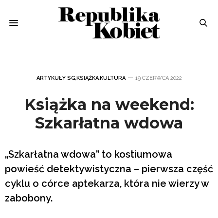
ARTYKUŁY SG
,
KSIĄŻKA
,
KULTURA
19 CZERWCA 2022
Książka na weekend:
Szkarłatna wdowa
„Szkarłatna wdowa” to kostiumowa
powieść detektywistyczna – pierwsza część
cyklu o córce aptekarza, która nie wierzy w
zabobony.