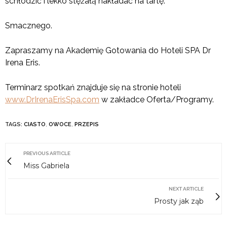
schłodzić i lekko stężałą nakładać na tartę.
Smacznego.
Zapraszamy na Akademię Gotowania do Hoteli SPA Dr
Irena Eris.
Terminarz spotkań znajduje się na stronie hoteli
www.DrIrenaErisSpa.com
w zakładce Oferta/Programy.
TAGS:
CIASTO
,
OWOCE
,
PRZEPIS
PREVIOUS ARTICLE
Miss Gabriela
NEXT ARTICLE
Prosty jak ząb