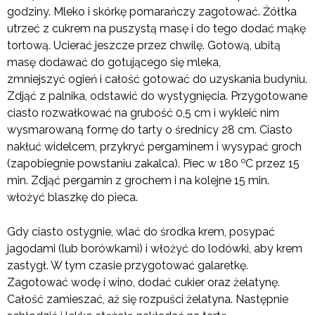
godziny. Mleko i skórkę pomarańczy zagotować. Żółtka
utrzeć z cukrem na puszystą masę i do tego dodać mąkę
tortową. Ucierać jeszcze przez chwilę. Gotową, ubitą
masę dodawać do gotującego się mleka,
zmniejszyć ogień i całość gotować do uzyskania budyniu.
Zdjąć z palnika, odstawić do wystygnięcia. Przygotowane
ciasto rozwałkować na grubość 0,5 cm i wykleić nim
wysmarowaną formę do tarty o średnicy 28 cm. Ciasto
nakłuć widelcem, przykryć pergaminem i wysypać groch
o
(zapobiegnie powstaniu zakalca). Piec w 180
C przez 15
min. Zdjąć pergamin z grochem i na kolejne 15 min.
włożyć blaszkę do pieca.
Gdy ciasto ostygnie, wlać do środka krem, posypać
jagodami (lub borówkami) i włożyć do lodówki, aby krem
zastygł. W tym czasie przygotować galaretkę.
Zagotować wodę i wino, dodać cukier oraz żelatynę.
Całość zamieszać, aż się rozpuści żelatyna. Następnie