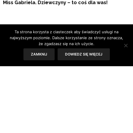
Miss Gabriela. Dziewczyny – to coś dla was!
Ta strona korzysta z ciasteczek aby świadczyć usługi na
najwyższym poziomie. Dalsze korzystanie ze strony oznacza,
że zgadzasz się na ich użycie.
„
Chciałam stworzyć zapach, którego młoda kobieta
będzie używać w tych momentach, w ktorych pragnie
ZAMKNIJ
DOWIEDZ SIĘ WIĘCEJ
poczuć się piękna i pewna siebie. Zachwycająca w
naturalny sposób, urocza i pełna wdzięku“ – opowiada
Gabriela Sabatini.
W efekcie powstała radosna, bardzo kobieca
kompozycja. Jej
górne nuty oddają wrażenie młodości,
świeżości i naturalności przez dodanie soczystych,
aksamitnych malin doprawionych musującym akcentem
różowego pieprzu.
W sercu zapachu kryje się radość
kwiatów peonii, jaśminu i delikatne nuty heliotropu.
Całość
wzbogacona
jest
drzewem cedrowym i piżmowo-