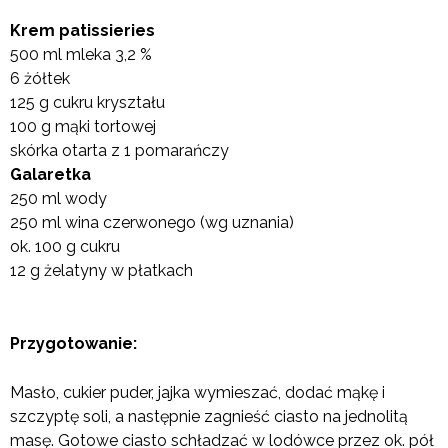
Krem patissieries
500 ml mleka 3,2 %
6 żółtek
125 g cukru kryształu
100 g mąki tortowej
skórka otarta z 1 pomarańczy
Galaretka
250 ml wody
250 ml wina czerwonego (wg uznania)
ok. 100 g cukru
12 g żelatyny w płatkach
Przygotowanie:
Masło, cukier puder, jajka wymieszać, dodać mąkę i
szczyptę soli, a następnie zagnieść ciasto na jednolitą
masę. Gotowe ciasto schładzać w lodówce przez ok. pół