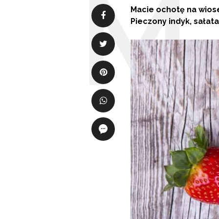
Macie ochotę na wiose
Pieczony indyk, sałata