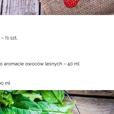
– ½ szt.
 o aromacie owoców leśnych – 40 ml
00 ml