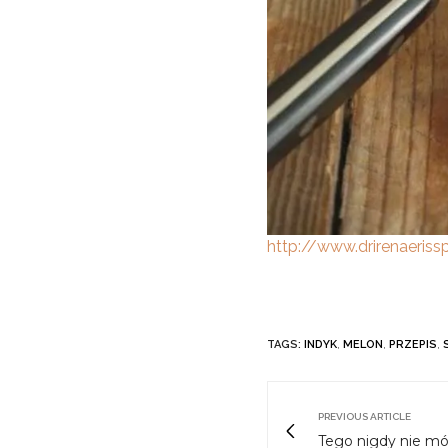
http://www.drirenaerissp
TAGS:
INDYK
,
MELON
,
PRZEPIS
,
PREVIOUS ARTICLE
Tego nigdy nie m