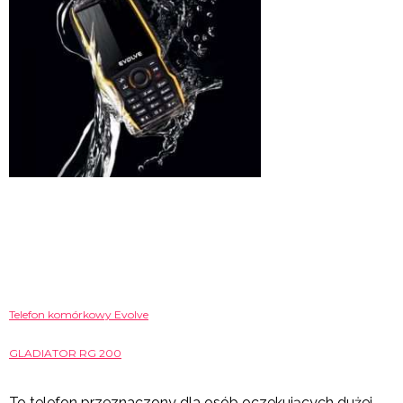
Telefon komórkowy Evolve
GLADIATOR RG 200
To telefon przeznaczony dla osób oczekujących dużej