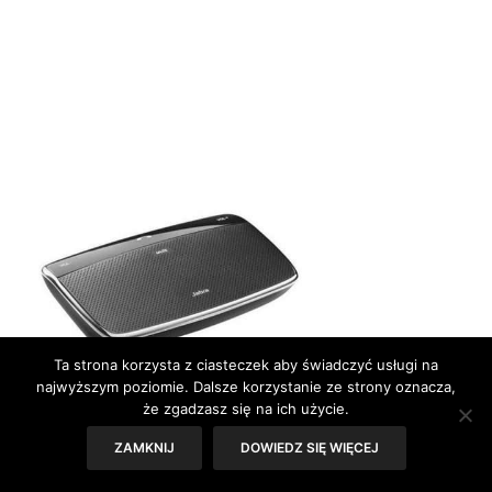
Ta strona korzysta z ciasteczek aby świadczyć usługi na
najwyższym poziomie. Dalsze korzystanie ze strony oznacza,
że zgadzasz się na ich użycie.
ZAMKNIJ
DOWIEDZ SIĘ WIĘCEJ