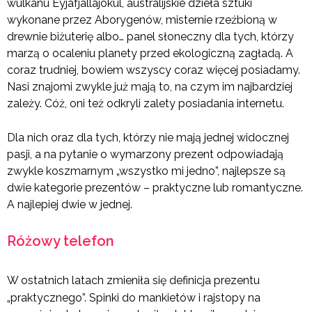
wulkanu Eyjafjallajökul, australijskie dzieła sztuki
wykonane przez Aborygenów, misternie rzeźbioną w
drewnie biżuterię albo… panel słoneczny dla tych, którzy
marzą o ocaleniu planety przed ekologiczną zagładą. A
coraz trudniej, bowiem wszyscy coraz więcej posiadamy.
Nasi znajomi zwykle już mają to, na czym im najbardziej
zależy. Cóż, oni też odkryli zalety posiadania internetu.
Dla nich oraz dla tych, którzy nie mają jednej widocznej
pasji, a na pytanie o wymarzony prezent odpowiadają
zwykle koszmarnym „wszystko mi jedno”, najlepsze są
dwie kategorie prezentów – praktyczne lub romantyczne.
A najlepiej dwie w jednej.
Różowy telefon
W ostatnich latach zmieniła się definicja prezentu
„praktycznego”. Spinki do mankietów i rajstopy na