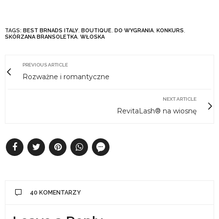
TAGS:
BEST BRNADS ITALY
,
BOUTIQUE
,
DO WYGRANIA
,
KONKURS
,
SKÓRZANA BRANSOLETKA
,
WŁOSKA
PREVIOUS ARTICLE
Rozważne i romantyczne
NEXT ARTICLE
RevitaLash® na wiosnę
40 KOMENTARZY