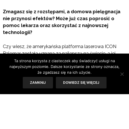
Zmagasz się z rozstępami, a domowa pielęgnacja
nie przynosi efektów? Może już czas poprosić o
pomoc lekarza oraz skorzystać z najnowszej
technologii?
Czy wiesz, że amerykańska platforma laserowa ICON
Palomar
została
uznana za najlepszą na świecie, a jej
głowica Lux 1540, czyli laser frakcyjny, zalecana jest nie
Ta strona korzysta z ciasteczek aby świadczyć usługi na
najwyższym poziomie. Dalsze korzystanie ze strony oznacza,
tylko przy leczeniu przebarwień i wygładzaniu
że zgadzasz się na ich użycie.
zmarszczek, ale także stosuje się ją przy kuracji
likwidującej rozstępy oraz blizny pourazowe i trądzikowe?
ZAMKNIJ
DOWIEDZ SIĘ WIĘCEJ
Warto dowiedzieć się o niej więcej, bo być może to ona
właśnie stanie się twoim sprzymierzeńcem w walce o
piękne ciało.