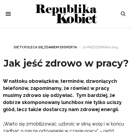
DIETY
,
POLECA SIĘ
,
ZDANIEM EKSPERTA
20 PAŹDZIERNIKA 2014
Jak jeść zdrowo w pracy?
W natłoku obowiązków, terminów, dzwoniących
telefonów, zapominamy, że również w pracy
musimy zdrowo się odżywiać. Tym bardziej, że
dobrze skomponowany lunchbox nie tylko uciszy
głód, lecz także dostarczy nam zdrowej energii.
„Warto się zmobilizować, uzbroić w silną wolę i w końcu
zadbać o nasze odżywianie w czasie pracy” – radzi