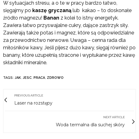
W sytuacjach stresu, a o te w pracy bardzo łatwo,
sięgajmy po
kaszę gryczaną
lub kakao – to doskonałe
źródło magnezu!
Banan
z kolei to istny energetyk.
Zawiera łatwo przyswajalne cukry, dające zastrzyk siły.
Zawierają także potas i magnez, które są odpowiedzialne
za przewodnictwo nerwowe. Uwaga – cenna rada dla
miłośników kawy. Jeśli pijesz dużo kawy, sięgaj również po
banany, które uzupełnią stracone i wypłukane przez kawę
składniki mineralne.
TAGS:
JAK
,
JESC
,
PRACA
,
ZDROWO
PREVIOUS ARTICLE
Laser na rozstępy
NEXT ARTICLE
Woda termalna dla suchej skóry