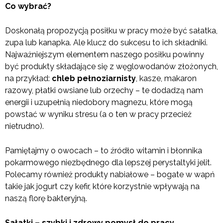
Co wybrać?
Doskonałą propozycją posiłku w pracy może być sałatka,
zupa lub kanapka. Ale klucz do sukcesu to ich składniki.
Najważniejszym elementem naszego posiłku powinny
być produkty składające się z węglowodanów złożonych,
na przykład:
chleb pełnoziarnisty
, kasze, makaron
razowy, płatki owsiane lub orzechy – te dodadzą nam
energii i uzupełnią niedobory magnezu, które mogą
powstać w wyniku stresu (a o ten w pracy przecież
nietrudno).
Pamiętajmy o owocach – to źródło witamin i błonnika
pokarmowego niezbędnego dla lepszej perystaltyki jelit.
Polecamy również produkty nabiałowe – bogate w wapń
takie jak jogurt czy kefir, które korzystnie wpływają na
naszą florę bakteryjną.
Sałatki – szybki i zdrowy pomysł do pracy